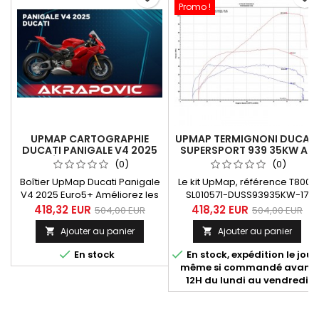
Promo !
UPMAP CARTOGRAPHIE
UPMAP TERMIGNONI DUCATI
DUCATI PANIGALE V4 2025
SUPERSPORT 939 35KW A2
AVEC ÉCHAPPEMENT SPARK
2017-2018
(0)
(0)
COMPLET
Boîtier UpMap Ducati Panigale
Le kit UpMap, référence T800-
V4 2025 Euro5+ Améliorez les
SL010571-DUSS93935KW-17
performances de votre Ducati
(boîtier Bluetooth T800 +
418,32 EUR
418,32 EUR
504,00 EUR
504,00 EUR
Panigale V4 2025
câblage) est destiné à la
Ajouter au panier
Ajouter au panier


(homologation Euro5+) grâce
Ducati Supersport 939 35 KW -
au boîtier UpMap. Ce boîtier
A2 - années 2017 et 2018. Dans


En stock
En stock, expédition le jour
de reprogrammation vous
"En savoir plus", découvrez les
même si commandé avant
donne accès à 20
différentes maps disponibles
12H du lundi au vendredi
cartographies moteur
en fonction des configurations.
optimisées, à télécharger
directement depuis