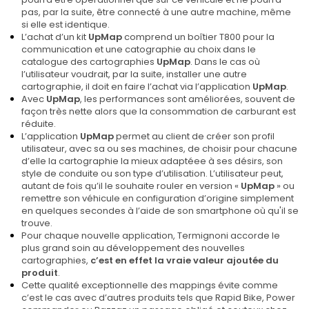
pas, par la suite, être connecté à une autre machine, même
si elle est identique.
L’achat d’un kit
UpMap
comprend un boîtier T800 pour la
communication et une catographie au choix dans le
catalogue des cartographies
UpMap
. Dans le cas où
l’utilisateur voudrait, par la suite, installer une autre
cartographie, il doit en faire l’achat via l’application
UpMap
.
Avec
UpMap
, les performances sont améliorées, souvent de
façon très nette alors que la consommation de carburant est
réduite.
L’application
UpMap
permet au client de créer son profil
utilisateur, avec sa ou ses machines, de choisir pour chacune
d’elle la cartographie la mieux adaptéee à ses désirs, son
style de conduite ou son type d’utilisation. L’utilisateur peut,
autant de fois qu’il le souhaite rouler en version «
UpMap
» ou
remettre son véhicule en configuration d’origine simplement
en quelques secondes à l’aide de son smartphone où qu'il se
trouve.
Pour chaque nouvelle application, Termignoni accorde le
plus grand soin au développement des nouvelles
cartographies,
c’est en effet la vraie valeur ajoutée du
produit
.
Cette qualité exceptionnelle des mappings évite comme
c’est le cas avec d’autres produits tels que Rapid Bike, Power