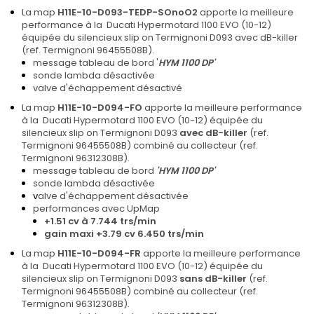
La map
H11E-10-D093-TEDP-SOnoO2
apporte la meilleure
performance à la
Ducati Hypermotard 1100 EVO (10-12)
équipée du silencieux slip on Termignoni D093 avec dB-killer
(ref. Termignoni 96455508B)
.
message tableau de bord '
HYM 1100 DP'
sonde lambda désactivée
valve d'échappement désactivé
L
a map
H11E-10-D094-FO
apporte la meilleure performance
à la
Ducati Hypermotard 1100 EVO (10-12)
équipée du
silencieux slip on Termignoni D093
avec dB-killer
(ref.
Termignoni 96455508B) combiné au collecteur (ref
.
Termignoni 96312308B).
message tableau de bord
'
HYM 1100 DP
'
sonde lambda désactivée
v
alve d'échappement désactivée
performances avec UpMap
+1.51 cv à 7.744 trs/min
gain maxi +3.79 cv 6.450 trs/min
La
map
H11E-10-D094-FR
apporte la meilleure performance
à la
Ducati Hypermotard 1100 EVO (10-12)
équipée du
silencieux slip on Termignoni D093
sans dB-killer
(ref.
Termignoni 96455508B) combiné au collecteur (ref
.
Termignoni 96312308B).