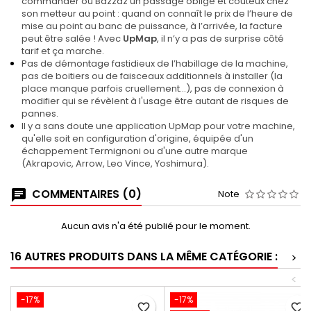
commander ou Bazzaz un passage obligé et couteux chez
son metteur au point : quand on connaît le prix de l’heure de
mise au point au banc de puissance, à l’arrivée, la facture
peut être salée ! Avec
UpMap
, il n’y a pas de surprise côté
tarif et ça marche.
Pas de démontage fastidieux de l’habillage de la machine,
pas de boitiers ou de faisceaux additionnels à installer (la
place manque parfois cruellement…), pas de connexion à
modifier qui se révèlent à l'usage être autant de risques de
pannes.
Il y a sans doute une application UpMap pour votre machine,
qu'elle soit en configuration d'origine, équipée d'un
échappement Termignoni ou d'une autre marque
(Akrapovic, Arrow, Leo Vince, Yoshimura).
COMMENTAIRES (0)
Note
Aucun avis n'a été publié pour le moment.
16 AUTRES PRODUITS DANS LA MÊME CATÉGORIE :
>
<
-17%
-17%
favorite_border
favorite_border