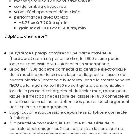
message tableau de bord
'
HYM 1100 DP
'
sonde lambda désactivée
v
alve d'échappement désactivée
performances avec UpMap
+3.77 cv à 7.700 trs/min
gain maxi +3.81 cv 6.500 trs/min
L’UpMap, c’est quoi ?
Le système
UpMap
, comprend une partie matérielle
(hardware) constitué par un boîtier, le T800 et une partie
logicielle accessible via l’Internet et un smartphone.
Le boîtier T800 doit être connecté à la centrale électronique
de la machine par le biais de la prise diagnostic, il assure la
communication (protocole bluetooth) entre le smartphone et
l’ECU de la machine. Le T800 ne sert qu’à la communication
lors de la phase de chargement du fichier map, raison pour
laquelle il n’est pas nécessaire de laisser le T800 connecté et
installé sur la machine en dehors des phases de chargement
des fichiers de cartographies.
L’application est accessible depuis le smartphone connecté
à l’Internet.
A la première connexion, le T800 lit le n° de série de la
centrale électronique, les 2 sont associés, de sorte qu’il ne
pourra être opérationnel que sur ce véhicule et ne pourra