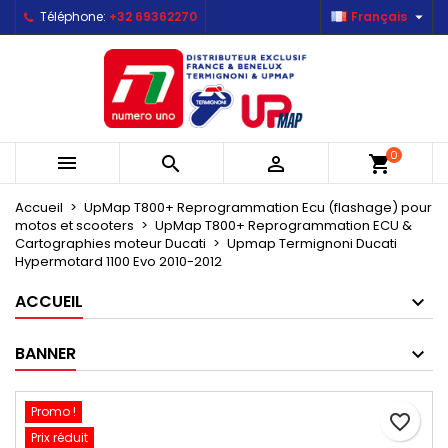

Téléphone:
+32 69362270
Français
×
×
×
Mes listes d'envies
Créer une liste d'envies
Connexion
Créer une nouvelle liste
add_circle_outline
Vous devez être connecté pour ajouter des produits
Nom de la liste d'envies
à votre liste d'envies.
0



shopping_cart
Annuler
Connexion
Annuler
Créer une liste d'envies
Accueil
UpMap T800+ Reprogrammation Ecu (flashage) pour
motos et scooters
UpMap T800+ Reprogrammation ECU &
Cartographies moteur Ducati
Upmap Termignoni Ducati
Hypermotard 1100 Evo 2010-2012
ACCUEIL
BANNER
Promo !
favorite_border
Prix réduit