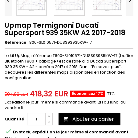


Upmap Termignoni Ducati
Supersport 939 35KW A2 2017-2018
Référence
T800-SL010571-DUSS93935KW-17
Le kit UpMap, référence T800-SL010571-DUSS93935KW-17 (boîtier
Bluetooth T800 + câblage) est destiné à la Ducati Supersport
939 35 KW - A2 - années 2017 et 2018. Dans "En savoir plus",
découvrez les différentes maps disponibles en fonction des
configurations.
418,32 EUR
Économisez 17%
TTC
504,00 EUR
Expédition le jour-même si commandé avant 12H du lundi au
vendredi
Ajouter au panier
Quantité


En stock, expédition le jour même si commandé avant