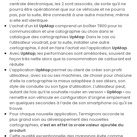
centrale électronique, les 2 sont associés, de sorte qu’il ne
pourra être opérationnel que sur ce véhicule et ne pourra
pas, par la suite, être connecté à une autre machine, même
si elle est identique.
L’achat d’un kit
UpMap
comprend un boîtier T800 pour la
communication et une catographie au choix dans le
catalogue des cartographies
UpMap
. Dans le cas où
l’utilisateur voudrait, par la suite, installer une autre
cartographie, il doit en faire l’achat via l’application
UpMap
.
Avec
UpMap
, les performances sont améliorées, souvent de
façon très nette alors que la consommation de carburant est
réduite.
L’application
UpMap
permet au client de créer son profil
utilisateur, avec sa ou ses machines, de choisir pour chacune
d’elle la cartographie la mieux adaptéee à ses désirs, son
style de conduite ou son type d’utilisation. L’utilisateur peut,
autant de fois qu’il le souhaite rouler en version «
UpMap
» ou
remettre son véhicule en configuration d’origine simplement
en quelques secondes à l’aide de son smartphone où qu'il se
trouve.
Pour chaque nouvelle application, Termignoni accorde le
plus grand soin au développement des nouvelles
cartographies,
c’est en effet la vraie valeur ajoutée du
produit
.
Cette qualité exceptionnelle des mappings évite comme