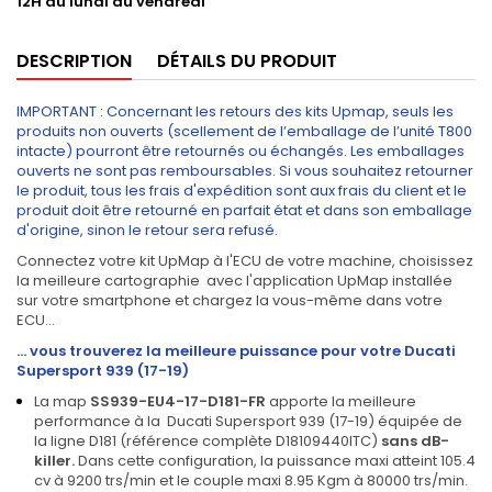
12H du lundi au vendredi
DESCRIPTION
DÉTAILS DU PRODUIT
IMPORTANT : Concernant les retours des kits Upmap, seuls les
produits non ouverts (scellement de l’emballage de l’unité T800
intacte) pourront être retournés ou échangés. Les emballages
ouverts ne sont pas remboursables. Si vous souhaitez retourner
le produit, tous les frais d'expédition sont aux frais du client et le
produit doit être retourné en parfait état et dans son emballage
d'origine, sinon le retour sera refusé.
Connectez votre kit UpMap à l'ECU de votre machine, choisissez
la meilleure cartographie avec l'application UpMap installée
sur votre smartphone et chargez la vous-même dans votre
ECU...
... vous trouverez la meilleure puissance pour votre Ducati
Supersport 939 (17-19)
L
a map
SS939-EU4-17-D181-FR
ap
porte la meilleure
performance à la
Ducati Supersport 939 (17-19) équipée de
la ligne D181 (référence complète D18109440ITC)
sans
dB-
killer.
Dans cette configuration, la puissance maxi atteint 105.4
cv à 9200 trs/min et le couple maxi 8.95 Kgm à 80000 trs/min.