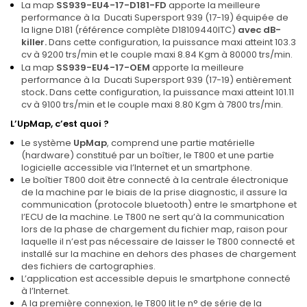
L
a map
SS939-EU4-17-D181-FD
app
orte la meilleure
performance à la
Ducati Supersport 939 (17-19)
équipée de
la ligne D181 (référence complète D18109440ITC)
avec
dB-
killer.
Dans cette configuration, la puissance maxi atteint 103.3
cv à 9200 trs/min et le couple maxi 8.84 Kgm à 80000 trs/min.
L
a map
SS939-EU4-17-OEM
app
orte la meilleure
performance à la
Ducati Supersport 939 (17-19) entièrement
stock
.
Dans cette configuration, la puissance maxi atteint 101.11
cv à 9100 trs/min et le couple maxi 8.80 Kgm à 7800 trs/min.
L’UpMap, c’est quoi ?
Le système
UpMap
, comprend une partie matérielle
(hardware) constitué par un boîtier, le T800 et une partie
logicielle accessible via l’Internet et un smartphone.
Le boîtier T800 doit être connecté à la centrale électronique
de la machine par le biais de la prise diagnostic, il assure la
communication (protocole bluetooth) entre le smartphone et
l’ECU de la machine. Le T800 ne sert qu’à la communication
lors de la phase de chargement du fichier map, raison pour
laquelle il n’est pas nécessaire de laisser le T800 connecté et
installé sur la machine en dehors des phases de chargement
des fichiers de cartographies.
L’application est accessible depuis le smartphone connecté
à l’Internet.
A la première connexion, le T800 lit le n° de série de la