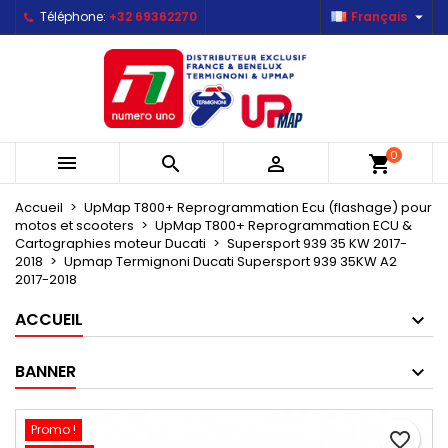

Téléphone:
+32 69362270
Français
×
×
×
Mes listes d'envies
Créer une liste d'envies
Connexion
Créer une nouvelle liste
add_circle_outline
Vous devez être connecté pour ajouter des produits
Nom de la liste d'envies
à votre liste d'envies.
0



shopping_cart
Annuler
Connexion
Annuler
Créer une liste d'envies
Accueil
UpMap T800+ Reprogrammation Ecu (flashage) pour
motos et scooters
UpMap T800+ Reprogrammation ECU &
Cartographies moteur Ducati
Supersport 939 35 KW 2017-
2018
Upmap Termignoni Ducati Supersport 939 35KW A2
2017-2018
ACCUEIL
BANNER
Promo !
favorite_border