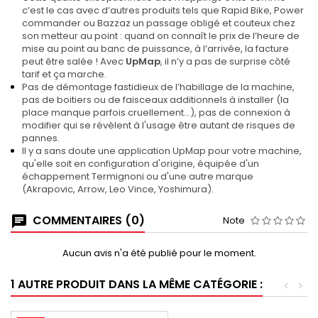
c’est le cas avec d’autres produits tels que Rapid Bike, Power
commander ou Bazzaz un passage obligé et couteux chez
son metteur au point : quand on connaît le prix de l’heure de
mise au point au banc de puissance, à l’arrivée, la facture
peut être salée ! Avec
UpMap
, il n’y a pas de surprise côté
tarif et ça marche.
Pas de démontage fastidieux de l’habillage de la machine,
pas de boitiers ou de faisceaux additionnels à installer (la
place manque parfois cruellement…), pas de connexion à
modifier qui se révèlent à l'usage être autant de risques de
pannes.
Il y a sans doute une application UpMap pour votre machine,
qu'elle soit en configuration d'origine, équipée d'un
échappement Termignoni ou d'une autre marque
(Akrapovic, Arrow, Leo Vince, Yoshimura).
COMMENTAIRES (0)
Note
Aucun avis n'a été publié pour le moment.
1 AUTRE PRODUIT DANS LA MÊME CATÉGORIE :
<
>