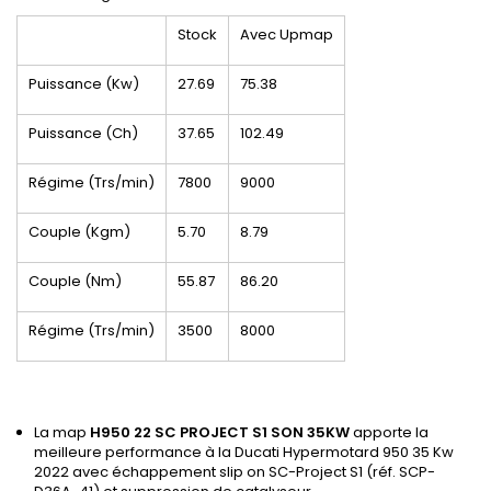
Stock
Avec Upmap
Puissance (Kw)
27.69
75.38
Puissance (Ch)
37.65
102.49
Régime (Trs/min)
7800
9000
Couple (Kgm)
5.70
8.79
Couple (Nm)
55.87
86.20
Régime (Trs/min)
3500
8000
La map
H950 22 SC PROJECT S1 SON 35KW
apporte la
meilleure performance à la Ducati Hypermotard 950 35 Kw
2022 avec échappement slip on SC-Project S1 (réf. SCP-