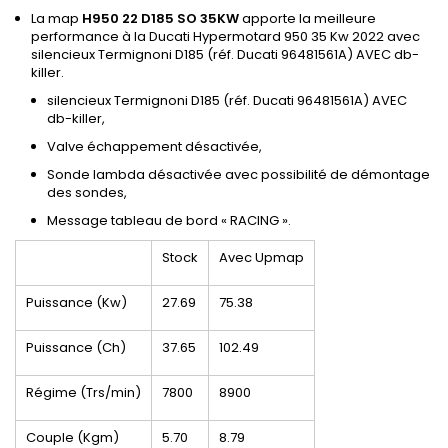
La map
H950 22 D185 SO 35KW
apporte la meilleure
performance à la Ducati Hypermotard 950 35 Kw 2022 avec
silencieux Termignoni D185 (réf. Ducati 96481561A) AVEC db-
killer.
silencieux Termignoni D185 (réf. Ducati 96481561A) AVEC
db-killer,
Valve échappement désactivée,
Sonde lambda désactivée avec possibilité de démontage
des sondes,
Message tableau de bord « RACING ».
Stock
Avec Upmap
Puissance (Kw)
27.69
75.38
Puissance (Ch)
37.65
102.49
Régime (Trs/min)
7800
8900
Couple (Kgm)
5.70
8.79