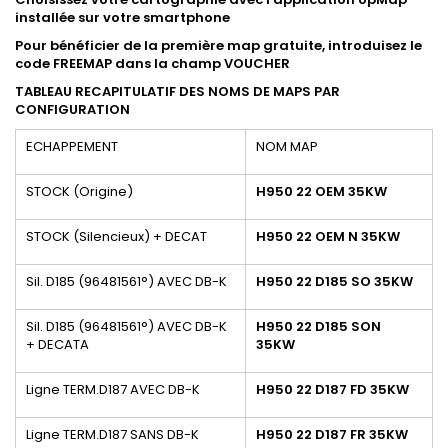
installée sur votre smartphone
Pour bénéficier de la première map gratuite, introduisez le
code FREEMAP dans la champ VOUCHER
TABLEAU RECAPITULATIF DES NOMS DE MAPS PAR
CONFIGURATION
ECHAPPEMENT
NOM MAP
STOCK (Origine)
H950 22 OEM 35KW
STOCK (Silencieux) + DECAT
H950 22 OEM N 35KW
Sil. D185 (
96481561°)
AVEC DB-K
H950 22 D185 SO 35KW
Sil. D185 (
96481561°)
AVEC DB-K
H950 22 D185 SON
+ DECATA
35KW
Ligne TERM.D187 AVEC DB-K
H950 22 D187 FD 35KW
Ligne TERM.D187 SANS DB-K
H950 22 D187 FR 35KW