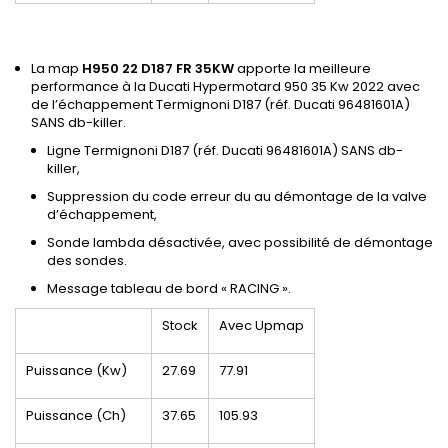
La map
H950 22 D187 FR 35KW
apporte la meilleure
performance à la Ducati Hypermotard 950 35 Kw 2022 avec
de l’échappement Termignoni D187 (réf. Ducati 96481601A)
SANS db-killer.
Ligne Termignoni D187 (réf. Ducati 96481601A) SANS db-
killer,
Suppression du code erreur du au démontage de la valve
d’échappement,
Sonde lambda désactivée, avec possibilité de démontage
des sondes.
Message tableau de bord « RACING ».
Stock
Avec Upmap
Puissance (Kw)
27.69
77.91
Puissance (Ch)
37.65
105.93