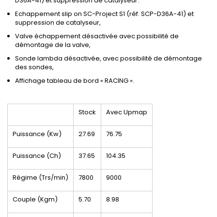
D36A-41) et suppression de catalyseur.
Echappement slip on SC-Project S1 (réf. SCP-D36A-41) et
suppression de catalyseur,
Valve échappement désactivée avec possibilité de
démontage de la valve,
Sonde lambda désactivée, avec possibilité de démontage
des sondes,
Affichage tableau de bord « RACING ».
Stock
Avec Upmap
Puissance (Kw)
27.69
76.75
Puissance (Ch)
37.65
104.35
Régime (Trs/min)
7800
9000
Couple (Kgm)
5.70
8.98