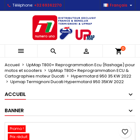

Téléphone:
+32 69362270
Français
×
×
×
Mes listes d'envies
Créer une liste d'envies
Connexion
Créer une nouvelle liste
add_circle_outline
Vous devez être connecté pour ajouter des produits
Nom de la liste d'envies
à votre liste d'envies.
0



shopping_cart
Annuler
Connexion
Annuler
Créer une liste d'envies
Accueil
UpMap T800+ Reprogrammation Ecu (flashage) pour
motos et scooters
UpMap T800+ Reprogrammation ECU &
Cartographies moteur Ducati
Hypermotard 950 35 KW 2022
Upmap Termignoni Ducati Hypermotard 950 35KW 2022
ACCUEIL
BANNER
Promo !
favorite_border
Prix réduit