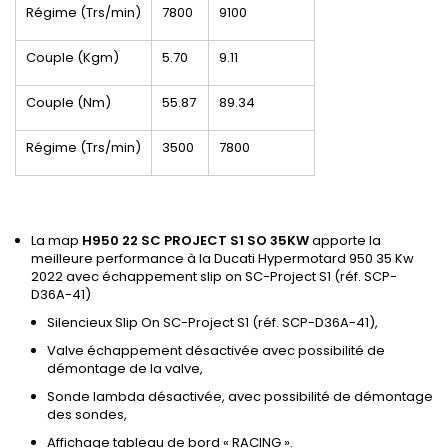
Régime (Trs/min)
7800
9100
Couple (Kgm)
5.70
9.11
Couple (Nm)
55.87
89.34
Régime (Trs/min)
3500
7800
La map
H950 22 SC PROJECT S1 SO 35KW
apporte la
meilleure performance à la Ducati Hypermotard 950 35 Kw
2022 avec échappement slip on SC-Project S1 (réf. SCP-
D36A-41)
Silencieux Slip On SC-Project S1 (réf. SCP-D36A-41),
Valve échappement désactivée avec possibilité de
démontage de la valve,
Sonde lambda désactivée, avec possibilité de démontage
des sondes,
Affichage tableau de bord « RACING ».