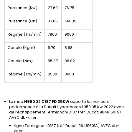
Puissance (Kw)
27.69
76.75
Puissance (Ch)
37.65
104.35
Régime (Trs/min)
7800
9000
Couple (Kgm)
5.70
8.98
Couple (Nm)
55.87
88.02
Régime (Trs/min)
3500
8000
La map
H950 22 D187 FD 35KW
apporte la meilleure
performance à la Ducati Hypermotard 950 35 Kw 2022 avec
de l’échappement Termignoni D187 (réf. Ducati 96481601A)
AVEC db-killer.
Ligne Termignoni D187 (réf. Ducati 96481601A) AVEC db-
killer.