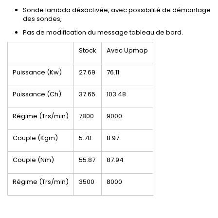
Sonde lambda désactivée, avec possibilité de démontage
des sondes,
Pas de modification du message tableau de bord.
Stock
Avec Upmap
Puissance (Kw)
27.69
76.11
Puissance (Ch)
37.65
103.48
Régime (Trs/min)
7800
9000
Couple (Kgm)
5.70
8.97
Couple (Nm)
55.87
87.94
Régime (Trs/min)
3500
8000