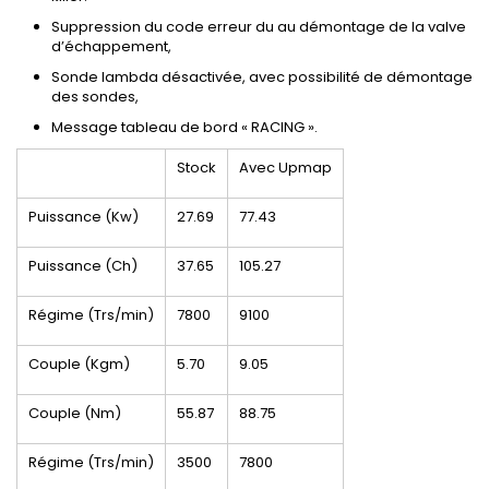
Suppression du code erreur du au démontage de la valve
d’échappement,
Sonde lambda désactivée, avec possibilité de démontage
des sondes,
Message tableau de bord « RACING ».
Stock
Avec Upmap
Puissance (Kw)
27.69
77.43
Puissance (Ch)
37.65
105.27
Régime (Trs/min)
7800
9100
Couple (Kgm)
5.70
9.05
Couple (Nm)
55.87
88.75
Régime (Trs/min)
3500
7800