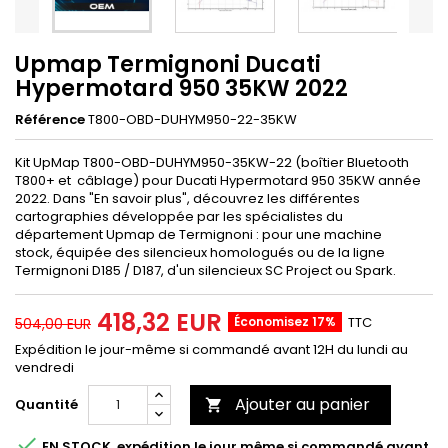
Upmap Termignoni Ducati
Hypermotard 950 35KW 2022
Référence
T800-OBD-DUHYM950-22-35KW
Kit UpMap T800-OBD-DUHYM950-35KW-22 (boîtier Bluetooth
T800+ et câblage) pour Ducati Hypermotard 950 35KW année
2022. Dans "En savoir plus", découvrez les différentes
cartographies développée par les spécialistes du
département Upmap de Termignoni : pour une machine
stock, équipée des silencieux homologués ou de la ligne
Termignoni D185 / D187, d'un silencieux SC Project ou Spark.
418,32 EUR
Économisez 17%
TTC
504,00 EUR
Expédition le jour-même si commandé avant 12H du lundi au
vendredi
Ajouter au panier
Quantité


EN STOCK, expédition le jour même si commandé avant