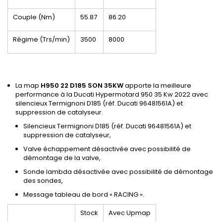
Couple (Nm)
55.87
86.20
Régime (Trs/min)
3500
8000
La map
H950 22 D185 SON 35KW
apporte la meilleure
performance à la Ducati Hypermotard 950 35 Kw 2022 avec
silencieux Termignoni D185 (réf. Ducati 96481561A) et
suppression de catalyseur.
Silencieux Termignoni D185 (réf. Ducati 96481561A) et
suppression de catalyseur,
Valve échappement désactivée avec possibilité de
démontage de la valve,
Sonde lambda désactivée avec possibilité de démontage
des sondes,
Message tableau de bord « RACING ».
Stock
Avec Upmap