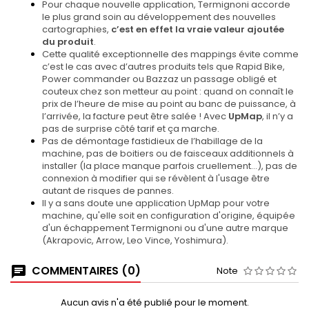
Pour chaque nouvelle application, Termignoni accorde
le plus grand soin au développement des nouvelles
cartographies,
c’est en effet la vraie valeur ajoutée
du produit
.
Cette qualité exceptionnelle des mappings évite comme
c’est le cas avec d’autres produits tels que Rapid Bike,
Power commander ou Bazzaz un passage obligé et
couteux chez son metteur au point : quand on connaît le
prix de l’heure de mise au point au banc de puissance, à
l’arrivée, la facture peut être salée ! Avec
UpMap
, il n’y a
pas de surprise côté tarif et ça marche.
Pas de démontage fastidieux de l’habillage de la
machine, pas de boitiers ou de faisceaux additionnels à
installer (la place manque parfois cruellement…), pas de
connexion à modifier qui se révèlent à l'usage être
autant de risques de pannes.
Il y a sans doute une application UpMap pour votre
machine, qu'elle soit en configuration d'origine, équipée
d'un échappement Termignoni ou d'une autre marque
(Akrapovic, Arrow, Leo Vince, Yoshimura).
COMMENTAIRES (0)
Note
Aucun avis n'a été publié pour le moment.