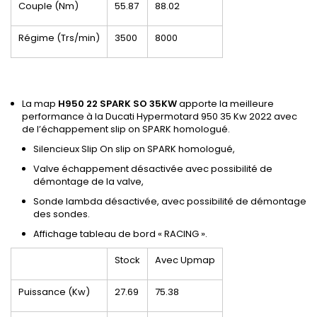
Couple (Nm)
55.87
88.02
Régime (Trs/min)
3500
8000
La map
H950 22 SPARK SO 35KW
apporte la meilleure
performance à la Ducati Hypermotard 950 35 Kw 2022 avec
de l’échappement slip on SPARK homologué.
Silencieux Slip On slip on SPARK homologué,
Valve échappement désactivée avec possibilité de
démontage de la valve,
Sonde lambda désactivée, avec possibilité de démontage
des sondes.
Affichage tableau de bord « RACING ».
Stock
Avec Upmap
Puissance (Kw)
27.69
75.38