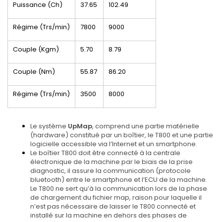
Puissance (Ch)
37.65
102.49
Régime (Trs/min)
7800
9000
Couple (Kgm)
5.70
8.79
Couple (Nm)
55.87
86.20
Régime (Trs/min)
3500
8000
Le système
UpMap
, comprend une partie matérielle
(hardware) constitué par un boîtier, le T800 et une partie
logicielle accessible via l’Internet et un smartphone.
Le boîtier T800 doit être connecté à la centrale
électronique de la machine par le biais de la prise
diagnostic, il assure la communication (protocole
bluetooth) entre le smartphone et l’ECU de la machine.
Le T800 ne sert qu’à la communication lors de la phase
de chargement du fichier map, raison pour laquelle il
n’est pas nécessaire de laisser le T800 connecté et
installé sur la machine en dehors des phases de