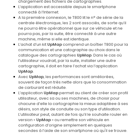
chargement des fichiers de cartographies.
L’application est accessible depuis le smartphone
connecté à l’Internet.
A la première connexion, le T800 lit le n° de série de la
centrale électronique, les 2 sont associés, de sorte qu’il
ne pourra être opérationnel que sur ce véhicule et ne
pourra pas, par la suite, être connecté à une autre
machine, même si elle est identique.
L’achat d’un kit
UpMap
comprend un boîtier T800 pour la
communication et une catographie au choix dans le
catalogue des cartographies
UpMap
. Dans le cas où
l’utilisateur voudrait, par la suite, installer une autre
cartographie, il doit en faire l’achat via l’application
UpMap
.
Avec
UpMap
, les performances sont améliorées,
souvent de façon très nette alors que la consommation
de carburant est réduite.
L’application
UpMap
permet au client de créer son profil
utilisateur, avec sa ou ses machines, de choisir pour
chacune d’elle la cartographie la mieux adaptéee à ses
désirs, son style de conduite ou son type d’utilisation.
L’utilisateur peut, autant de fois qu’il le souhaite rouler en
version «
UpMap
» ou remettre son véhicule en
configuration d’origine simplement en quelques
secondes à l’aide de son smartphone où qu'il se trouve.