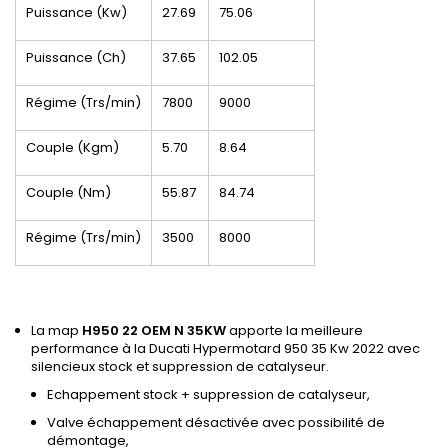
Puissance (Kw)
27.69
75.06
Puissance (Ch)
37.65
102.05
Régime (Trs/min)
7800
9000
Couple (Kgm)
5.70
8.64
Couple (Nm)
55.87
84.74
Régime (Trs/min)
3500
8000
La map
H950 22 OEM N 35KW
apporte la meilleure
performance à la Ducati Hypermotard 950 35 Kw 2022 avec
silencieux stock et suppression de catalyseur.
Echappement stock + suppression de catalyseur,
Valve échappement désactivée avec possibilité de
démontage,