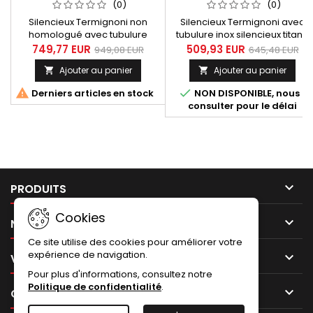
CARBON MV AGUSTA
CARBON MV AGUSTA
(0)
(0)
BRUTALE 675 / 800 2012-
BRUTALE 675 / 800 2012-
Silencieux Termignoni non
Silencieux Termignoni avec
2016
2016
homologué avec tubulure
tubulure inox silencieux titane
titane silencieux titane avec
avec embout carbone pour
749,77 EUR
509,93 EUR
949,08 EUR
645,48 EUR
embout carbone pour MV
MV Agusta Brutale 675 / 800
Ajouter au panier
Ajouter au panier


Agusta Brutale 675 / 800
années 2012 à 2016 et Rivale
années 2012 à 2016 et Rivale
2013 à 2016.


Derniers articles en stock
NON DISPONIBLE, nous
2013 à 2016
consulter pour le délai

PRODUITS
Cookies

NOTRE SOCIÉTÉ
Ce site utilise des cookies pour améliorer votre
expérience de navigation.

VOTRE COMPTE
Pour plus d'informations, consultez notre
Politique de confidentialité
.

CONTACT