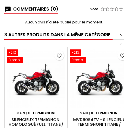
COMMENTAIRES (0)
Note
Aucun avis n'a été publié pour le moment.
3 AUTRES PRODUITS DANS LA MÊME CATÉGORIE :
>
<
-21%
-21%
favorite_border
favorite_border
Promo !
Promo !
MARQUE:
TERMIGNONI
MARQUE:
TERMIGNONI
SILENCIEUX TERMIGNONI
MV09094TV - SILENCIEUX
HOMOLOGUÉ FULL TITANE /
TERMIGNONI TITANE /