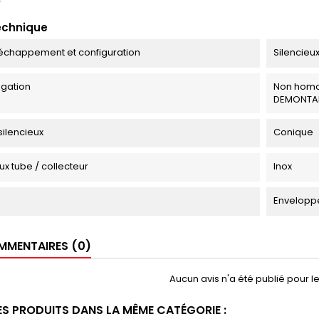
f
echnique
échappement et configuration
Silencieux
gation
Non homo
DEMONTA
silencieux
Conique
ux tube / collecteur
Inox
Enveloppe
MENTAIRES (0)
Aucun avis n'a été publié pour 
ES PRODUITS DANS LA MÊME CATÉGORIE :