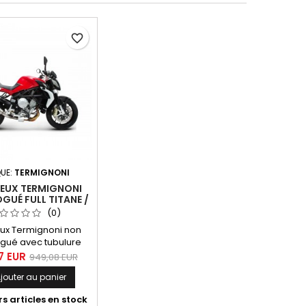
favorite_border
UE:
TERMIGNONI
IEUX TERMIGNONI
UÉ FULL TITANE /
ON MV AGUSTA
(0)
 675 / 800 2012-
eux Termignoni non
2016
gué avec tubulure
lencieux titane avec
7 EUR
949,08 EUR
 carbone pour MV
jouter au panier
 Brutale 675 / 800
012 à 2016 et Rivale
s articles en stock
2013 à 2016