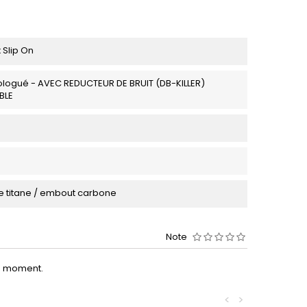
 Slip On
logué - AVEC REDUCTEUR DE BRUIT (DB-KILLER)
BLE
 titane / embout carbone
Note
le moment.
<
>