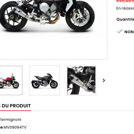
645,48 
En réasso
Quantit

NON 

S DU PRODUIT
Termignoni
ce
MV09094TV