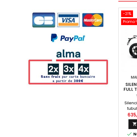
-21%
Promo !
MA
SILE
FULL 
AGUSTA
Silen
tubul
titane
635
pour M

800 a
R

NO