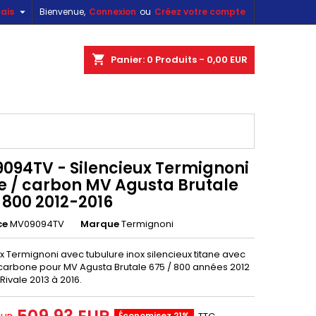

ais
Bienvenue,
Connexion
ou
Créez votre compte
×
×
×
shopping_cart
Panier:
0
Produits - 0,00 EUR
n
s
094TV - Silencieux Termignoni
ne / carbon MV Agusta Brutale
 800 2012-2016
ce
MV09094TV
Marque
Termignoni
x Termignoni avec tubulure inox silencieux titane avec
arbone pour MV Agusta Brutale 675 / 800 années 2012
 Rivale 2013 à 2016.
Économisez 21%