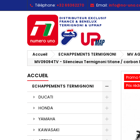
Téléphone:
+32 69362270
Email:
info@no-uno.
M
C
C
add_circle_outline
Vo
No
d'e
Accueil
ECHAPPEMENTS TERMIGNONI
MV A
MV09094TV - Silencieux Termignoni titane / carbon 
ACCUEIL
Promo !
Prix réd
ECHAPPEMENTS TERMIGNONI
DUCATI
HONDA
YAMAHA
KAWASAKI