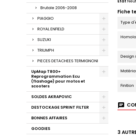
État
Neu
Brutale 2006-2008
Fiche t
PIAGGIO
Type d'
ROYAL ENFIELD
Homolo
SUZUKI
TRIUMPH
Design 
PIECES DETACHEES TERMIGNONI
Matéria
UpMap T800+
Reprogrammation Ecu
(flashage) pour motos et
Finition
scooters
SOLDES AKRAPOVIC
COM
DESTOCKAGE SPRINT FILTER
BONNES AFFAIRES
GOODIES
3 AUTR