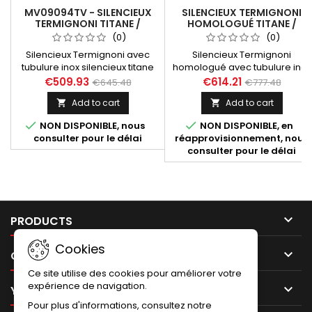
MV09094TV - SILENCIEUX
SILENCIEUX TERMIGNONI
TERMIGNONI TITANE /
HOMOLOGUÉ TITANE /
CARBON MV AGUSTA
CARBON MV AGUSTA
(0)
(0)
BRUTALE 675 / 800 2012-
BRUTALE 675 / 800 2012-
Silencieux Termignoni avec
Silencieux Termignoni
2016
2016
tubulure inox silencieux titane
homologué avec tubulure inox
avec embout carbone pour
silencieux titane avec embout
€509.93
€614.21
€645.48
€777.48
MV Agusta Brutale 675 / 800
carbone pour MV Agusta
Add to cart
Add to cart


années 2012 à 2016 et Rivale
Brutale 675 / 800 années 2012 
2013 à 2016.
2016 et Rivale 2013 à 2016..


NON DISPONIBLE, nous
NON DISPONIBLE, en
consulter pour le délai
réapprovisionnement, nous
consulter pour le délai

PRODUCTS
Cookies

OUR COMPANY
Ce site utilise des cookies pour améliorer votre
expérience de navigation.

YOUR ACCOUNT
Pour plus d'informations, consultez notre