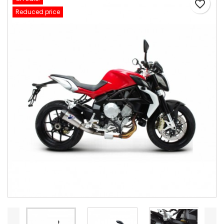
favorite_border
Reduced price