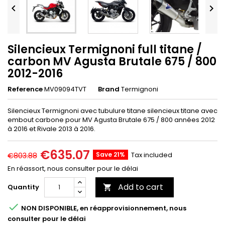


Silencieux Termignoni full titane /
carbon MV Agusta Brutale 675 / 800
2012-2016
Reference
MV09094TVT
Brand
Termignoni
Silencieux Termignoni avec tubulure titane silencieux titane avec
embout carbone pour MV Agusta Brutale 675 / 800 années 2012
à 2016 et Rivale 2013 à 2016.
€635.07
Save 21%
Tax included
€803.88
En réassort, nous consulter pour le délai
Add to cart
Quantity


NON DISPONIBLE, en réapprovisionnement, nous
consulter pour le délai