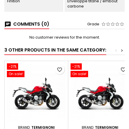
Finition
Enveloppe titane / embout
carbone
COMMENTS (0)
Grade
No customer reviews for the moment.
3 OTHER PRODUCTS IN THE SAME CATEGORY:
<
>
-21%
-21%
favorite_border
favorite_border
On sale!
On sale!
BRAND:
TERMIGNONI
BRAND:
TERMIGNONI