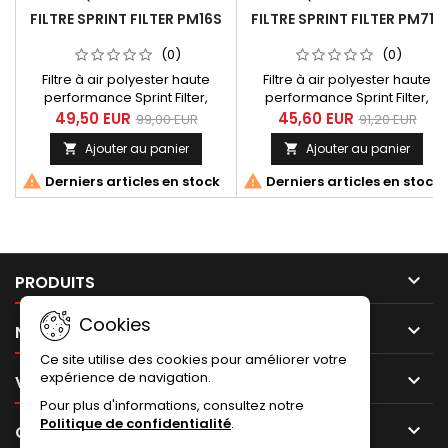
FILTRE SPRINT FILTER PM16S
FILTRE SPRINT FILTER PM71S
(0)
(0)
Filtre à air polyester haute
Filtre à air polyester haute
performance Sprint Filter,
performance Sprint Filter,
référence PM16S pour Honda
référence PM71S pour Yamaha
49,50 EUR
45,60 EUR
99,00 EUR
91,20 EUR
CBR 600 RR (04-06)
FZ6 (04-06)
Ajouter au panier
Ajouter au panier




Derniers articles en stock
Derniers articles en stock

PRODUITS
Cookies

NOTRE SOCIÉTÉ
Ce site utilise des cookies pour améliorer votre
expérience de navigation.

VOTRE COMPTE
Pour plus d'informations, consultez notre
Politique de confidentialité
.

CONTACT