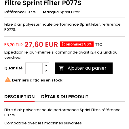
Filtre Sprint Filter P077S
Référence
P077S
Marque
Sprint Filter
Filtre à air polyester haute performance Sprint Filter, référence
P077S.
27,60 EUR
Économisez 50%
TTC
55,20 EUR
Expédition le jour-même si commandé avant 12H du lundi au
vendredi
Ajouter au panier
Quantité


Derniers articles en stock
DESCRIPTION
DÉTAILS DU PRODUIT
Filtre à air polyester haute performance Sprint Filter, référence
P077S.
Compatible avec les machines suivantes :