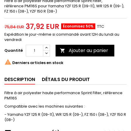
Filtre à air polyester haute performance Sprint Filter,
référence PM116S pour Yamaha YZF 125 R (09-11), WR 125 R (09-),
FZ 150 i (08-), YZF 150 R (08-)
37,92 EUR
Économisez 50%
TTC
75,84 EUR
Expédition le jour-même si commandé avant 12H du lundi au
vendredi
Ajouter au panier
Quantité


Derniers articles en stock
DESCRIPTION
DÉTAILS DU PRODUIT
Filtre à air polyester haute performance Sprint Filter, référence
PM116S
Compatible avec les machines suivantes :
- Yamaha YZF 125 R (09-11), WR 125 R (09-), FZ 150 i (08-), YZF 150 R
(08-)