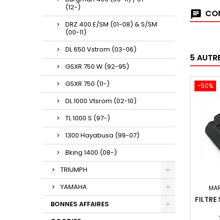
(12-)
COM
DRZ 400 E/SM (01-08) & S/SM
(00-11)
DL 650 Vstrom (03-06)
5 AUTR
GSXR 750 W (92-95)
GSXR 750 (11-)
-50%
DL 1000 Vtsrom (02-10)
TL 1000 S (97-)
1300 Hayabusa (99-07)
Bking 1400 (08-)
TRIUMPH
YAMAHA
MA
FILTRE
BONNES AFFAIRES