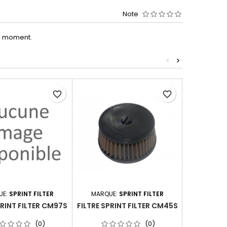
Note
le moment.
<
>
favorite_border
favorite_border
UE:
SPRINT FILTER
MARQUE:
SPRINT FILTER
MARQUE
PRINT FILTER CM97S
FILTRE SPRINT FILTER CM45S
FILTRE SPR
(0)
(0)