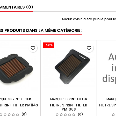
MENTAIRES (0)
Aucun avis n'a été publié pour 
ES PRODUITS DANS LA MÊME CATÉGORIE :
-50%
favorite_border
favorite_border
RQUE:
SPRINT FILTER
MARQUE:
SPRINT FILTER
MARQ
 SPRINT FILTER PM114S
FILTRE SPRINT FILTER
FILTRE S
PM106S
(0)
(0)