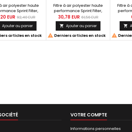
 à air polyester haute
Filtre à air polyester haute
Filtre à
rmance Sprint Filter,
performance Sprint Filter,
perform
érence PM114S pour
référence PM106S pour Suzuki
réf
,20 EUR
30,78 EUR
92,40 EUR
61,56 EUR
saki KLV 1000 (04-),
Burgman 400 (06-), Burgman
Ajouter au panier
Ajouter au panier
A


DL 650 V Strom (03-06),
400 ST (12-)
00 V Strom (02-10)


ers articles en stock
Derniers articles en stock
Dernier
SOCIÉTÉ
VOTRE COMPTE
Informations personnelles