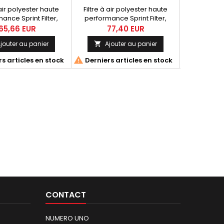
 air polyester haute
Filtre à air polyester haute
Filtre à a
ance Sprint Filter,
performance Sprint Filter,
performan
érence CM97S.
référence CM45S pour
référ
65,66 EUR
77,40 EUR
11
Kawasaki KLX 400 R (03) et
jouter au panier
Ajouter au panier
Ajo


Suzuki DRZ 400 E / SM (01-08),
DRZ 400 S / SM (00-11)


s articles en stock
Derniers articles en stock
Derniers 
CONTACT
NUMERO UNO