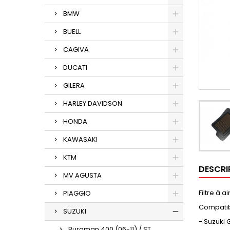
BMW
BUELL
CAGIVA
DUCATI
GILERA
HARLEY DAVIDSON
HONDA
KAWASAKI
KTM
DESCRI
MV AGUSTA
Filtre à 
PIAGGIO
Compatib
SUZUKI
- Suzuki 
Burgman 400 (06-11) / ST