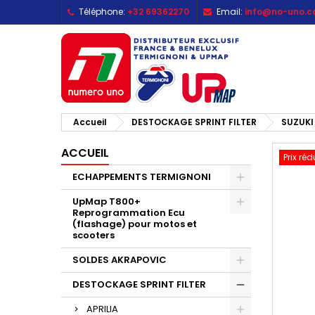
Téléphone:
+32 69362270
Email:
info@no-uno.
M
C
C
add_circle_outline
Vo
No
d'e
Accueil
DESTOCKAGE SPRINT FILTER
SUZUKI
ACCUEIL
Prix réd
ECHAPPEMENTS TERMIGNONI
UpMap T800+
Reprogrammation Ecu
(flashage) pour motos et
scooters
SOLDES AKRAPOVIC
DESTOCKAGE SPRINT FILTER
APRILIA