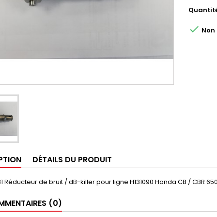
Quantit

Non d
PTION
DÉTAILS DU PRODUIT
1 Réducteur de bruit / dB-killer pour ligne H131090 Honda CB / CBR 65
MENTAIRES (0)