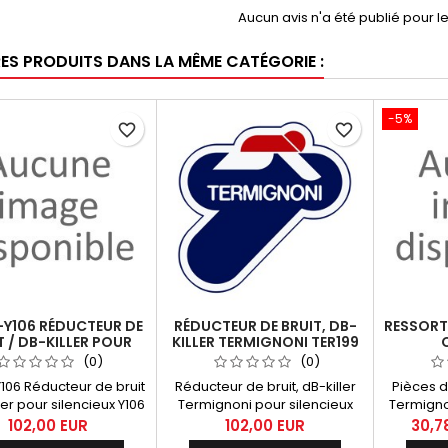
Aucun avis n'a été publié pour 
RES PRODUITS DANS LA MÊME CATÉGORIE :
-5%
favorite_border
favorite_border
-Y106 RÉDUCTEUR DE
RÉDUCTEUR DE BRUIT, DB-
RESSORT
T / DB-KILLER POUR
KILLER TERMIGNONI TER199
ILENCIEUX Y106
(0)
(0)
106 Réducteur de bruit
Réducteur de bruit, dB-killer
Pièces d
ler pour silencieux Y106
Termignoni pour silencieux
Termignon
H075 (Honda) et ligne HD02
inox ave
102,00 EUR
102,00 EUR
30,7
(Harley Davidson)
vibr