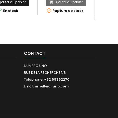
jouter au panier
Ajouter au panier
Ajo


bles échappements
Ducati Monster, référence
H131090C
o Termignoni.
Ducati 96480321A, référence
embout ca



En stock
Rupture de stock
Non di
Termignoni D145 (homologué)
sous-rivet 
consulte
du code 
EEC x1, ri
inox x7
Termignon
c
CONTACT
NUMERO UNO
RUE DE LA RECHERCHE 1/B
Téléphone:
+32 69362270
Email:
info@no-uno.com