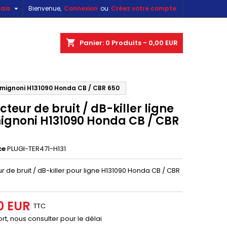

ais
Bienvenue,
Connexion
ou
Créez votre compte
×
×
×
shopping_cart
Panier:
0
Produits - 0,00 EUR
Termignoni H131090 Honda CB / CBR 650
n
teur de bruit / dB-killer ligne
s
ignoni H131090 Honda CB / CBR
ce
PLUGI-TER471-H131
 de bruit / dB-killer pour ligne H131090 Honda CB / CBR
0 EUR
TTC
rt, nous consulter pour le délai