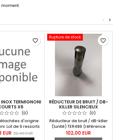
le moment.
<
>
Rupture de stock
-21%
favorite_border
favorite_border
 INOX TERMIGNONI
RÉDUCTEUR DE BRUIT / DB-
KIT REMPL
COURTS X6
KILLER SILENCIEUX
CARBON
HOMOLOGUÉ DUCATI
TERMIGNO
(0)
(0)
MONSTER
étachées d'origine
Réducteur de bruit / dB-killer
Kit remp
i. Lot de 6 ressorts
(1unité) TER486 (référence
carbon
c caoutchouc anti-
Ducati 96410631A) Destiné aux
Termignon
8 EUR
102,00 EUR
271,13 
32,40 EUR
ations court x6.
échappements suivants :
650 2014-