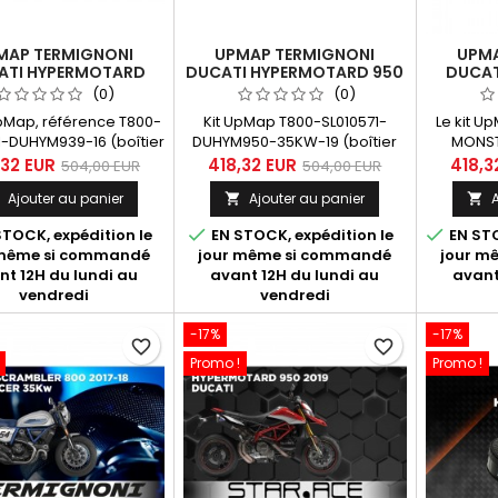
MAP TERMIGNONI
UPMAP TERMIGNONI
UPMA
ATI HYPERMOTARD
DUCATI HYPERMOTARD 950
DUCAT
RSTRADA 939 2016-
35KW 2019
2017
(0)
(0)
2018
UpMap, référence T800-
Kit UpMap T800-SL010571-
Le kit U
1-DUHYM939-16 (boîtier
DUHYM950-35KW-19 (boîtier
MONST
th T800 + câblage) est
Bluetooth T800 + câblage)
(boîtie
,32 EUR
418,32 EUR
418,3
504,00 EUR
504,00 EUR
estiné à la Ducati
pour Ducati Hypermotard 950
câblage S
Ajouter au panier
Ajouter au panier
A



motard - Hyperstrada
35KW année 2019-2020. Dans
la Ducati
2016-2018). Dans "En
"En savoir plus", découvrez les
S année 


TOCK, expédition le
EN STOCK, expédition le
EN STO
 plus", découvrez les
différentes cartographies
améliore 
 même si commandé
jour même si commandé
jour m
entes maps disponibles
développée par les
maps po
nt 12H du lundi au
avant 12H du lundi au
avant
en fonction des
spécialistes du départment
Project; 
vendredi
vendredi
configurations.
Upmap de Termignoni : pour
D1
une machine stock, équipée
96481461
-17%
-17%
des silencieux homologués
killer
favorite_border
favorite_border
D185 ou de la ligne complète
racing T
Promo !
Promo !
D187 avec ou...