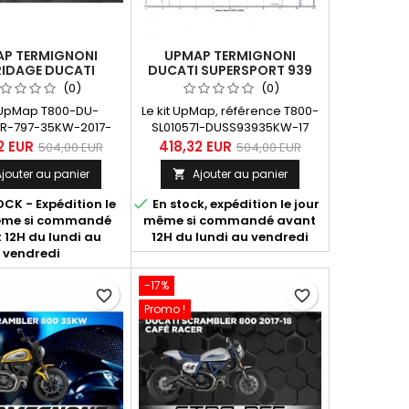
P TERMIGNONI
UPMAP TERMIGNONI
RIDAGE DUCATI
DUCATI SUPERSPORT 939
 797 35 KW 2017-
35KW A2 2017-2018
(0)
(0)
2020
t UpMap T800-DU-
Le kit UpMap, référence T800-
R-797-35KW-2017-
SL010571-DUSS93935KW-17
tier Bluetooth T800+
(boîtier Bluetooth T800 +
2 EUR
418,32 EUR
504,00 EUR
504,00 EUR
e SL10571) destiné à
câblage) est destiné à la
jouter au panier
Ajouter au panier

i Monster 797 35 Kw
Ducati Supersport 939 35 KW -
s A2) année 2017 à
A2 - années 2017 et 2018. Dans

CK - Expédition le
En stock, expédition le jour
 permet le débridage
"En savoir plus", découvrez les
ême si commandé
même si commandé avant
ant le choix entre 9
différentes maps disponibles
 12H du lundi au
12H du lundi au vendredi
s différentes.
en fonction des
vendredi
configurations.
-17%
favorite_border
favorite_border
Promo !