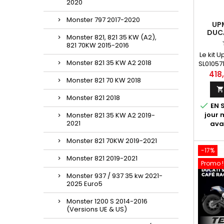
2020
Monster 797 2017-2020
UP
DUC
Monster 821, 821 35 KW (A2),
HYPE
821 70KW 2015-2016
Le kit 
Monster 821 35 KW A2 2018
SL01057
Bluetoo
418
Monster 821 70 KW 2018
d
Hyper
Monster 821 2018
939 (

EN S
savoir
jour
Monster 821 35 KW A2 2019-
différ
2021
ava
Monster 821 70KW 2019-2021
-17%
Monster 821 2019-2021
Promo !
Monster 937 / 937 35 kw 2021-
2025 Euro5
Monster 1200 S 2014-2016
(Versions UE & US)