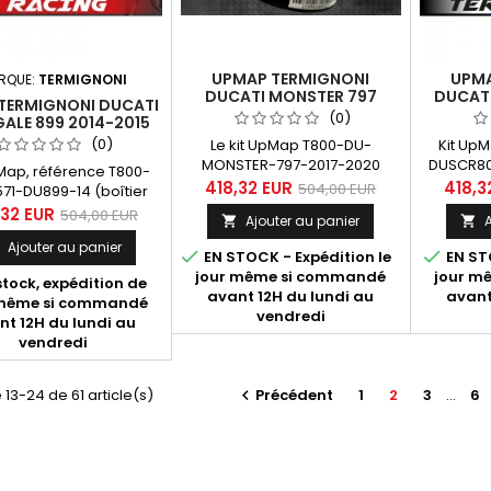
UPMAP TERMIGNONI
UPMA
RQUE:
TERMIGNONI
DUCATI MONSTER 797
DUCATI
TERMIGNONI DUCATI
2017-2020
35K
(0)
ALE 899 2014-2015
(0)
Le kit UpMap T800-DU-
Kit Up
MONSTER-797-2017-2020
DUSCR80
pMap, référence T800-
(boîtier Bluetooth T800+
Bluetoo
418,32 EUR
418,3
504,00 EUR
571-DU899-14 (boîtier
et câblage SL10571) destiné à
pour Duc
ooth T800 + câblage)
,32 EUR
504,00 EUR
Ajouter au panier
A


la Ducati Monster 797 année
KW anné
cati Panigale 899 (14-
2017 à 2020.
"En savoir
Ajouter au panier

Dans "En savoir plus",


EN STOCK - Expédition le
EN STO
différe
vrez les différentes
jour même si commandé
jour m
stock, expédition de
déve
sponibles en fonction
avant 12H du lundi au
avant
 même si commandé
spécial
s configurations.
vendredi
nt 12H du lundi au
Upmap d
vendredi
une m
équipée
(référen
 13-24 de 61 article(s)
Précédent
1
2
3
…
6

96481