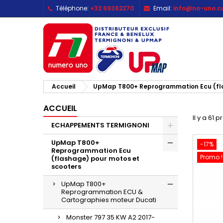
Téléphone:
+32 69362270
Email:
info@no-uno.
M
(
C
C
add_circle_outline
((
Vo
No
d'e
Accueil
UpMap T800+ Reprogrammation Ecu (fla
ACCUEIL
Il y a 61 p
ECHAPPEMENTS TERMIGNONI
UpMap T800+
-17%
Reprogrammation Ecu
Promo !
(flashage) pour motos et
scooters
UpMap T800+
Reprogrammation ECU &
Cartographies moteur Ducati
Monster 797 35 KW A2 2017-