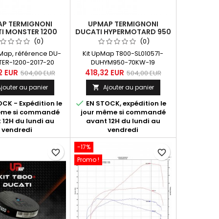
P TERMIGNONI
UPMAP TERMIGNONI
I MONSTER 1200
DUCATI HYPERMOTARD 950
-2020 (EURO 4)
70KW 2019-2020
(0)
(0)
pMap, référence DU-
Kit UpMap T800-SL010571-
ER-1200-2017-20
DUHYM950-70KW-19
r Bluetooth T800 +
(boîtier T800 + câblage)
2 EUR
418,32 EUR
504,00 EUR
504,00 EUR
L10571) est destiné à
pour Ducati Hypermotard 950
jouter au panier
Ajouter au panier

 Monster 1200 et 1200
70KW année 2019 et 2020.
2017 à 2020 dont il
Dans "En savoir plus",

CK - Expédition le
EN STOCK, expédition le
les performances. 5
découvrez les différentes
ême si commandé
jour même si commandé
ur : Silencieux SC-
cartographies développée
 12H du lundi au
avant 12H du lundi au
Silencieux Termignoni
par les spécialistes du
vendredi
vendredi
73 (ref. Ducati
départment Upmap de
A) avec ou sans db
Termignoni : pour une
-17%
; Système complet
machine stock, équipée des
favorite_border
favorite_border
ermignoni D167 (réf.
silencieux homologués
Promo !
Ducati...
Termignoni D185, de la ligne
Termignoni D187 ou...