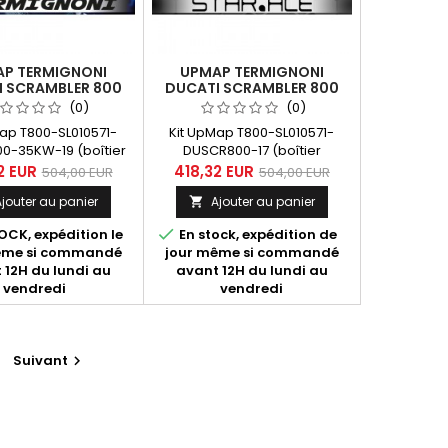
P TERMIGNONI
UPMAP TERMIGNONI
 SCRAMBLER 800
DUCATI SCRAMBLER 800
W 2019-2020
2017-2018
(0)
(0)
Map T800-SL010571-
Kit UpMap T800-SL010571-
0-35KW-19 (boîtier
DUSCR800-17 (boîtier
th T800 + câblage)
Bluetooth T800 + câblage)
2 EUR
418,32 EUR
504,00 EUR
504,00 EUR
ati Scrambler 800 35
pour Ducati Scrambler 800
jouter au panier
Ajouter au panier

es 2019-2020. Dans
années 2017-2018. Dans "En
 plus", découvrez les
savoir plus", découvrez les

CK, expédition le
En stock, expédition de
ntes cartographies
différentes cartographies
ême si commandé
jour même si commandé
loppée par les
développée par les
 12H du lundi au
avant 12H du lundi au
istes du départment
spécialistes du départment
vendredi
vendredi
e Termignoni pour
Upmap de Termignoni pour
achine stock ou
une machine stock ou
 du silencieux D149
équipée du silencieux D149
ce Ducati 96480681A,
(référence Ducati 96480681A,
Suivant

401A) avec ou...
96481401A) avec ou sans
boîte...