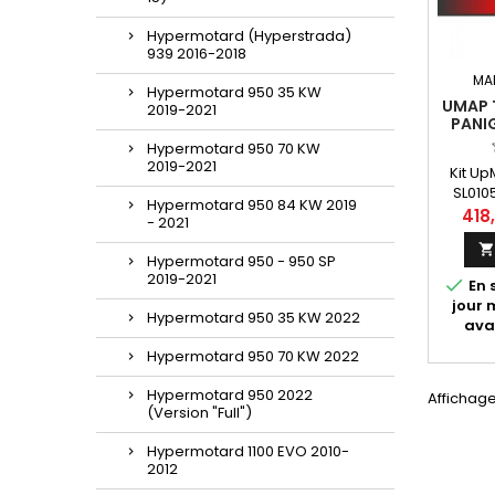
Hypermotard (Hyperstrada)
939 2016-2018
MA
Hypermotard 950 35 KW
UMAP 
2019-2021
PANIG
Hypermotard 950 70 KW
2019-2021
Kit U
SL010
Hypermotard 950 84 KW 2019
Bluet
418
- 2021
pour Du
15). 
Hypermotard 950 - 950 SP
décou
2019-2021

En 
maps di
jour
de
Hypermotard 950 35 KW 2022
ava
Hypermotard 950 70 KW 2022
Hypermotard 950 2022
Affichage
(Version "Full")
Hypermotard 1100 EVO 2010-
2012