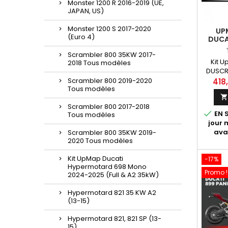
Monster 1200 R 2016-2019 (UE,
JAPAN, US)
Monster 1200 S 2017-2020
UP
(Euro 4)
DUCA
3
Scrambler 800 35KW 2017-
Kit U
2018 Tous modèles
DUSCR
Bluet
Scrambler 800 2019-2020
418
Tous modèles
pour Du
KW an
Scrambler 800 2017-2018
"En sav

EN S
Tous modèles
diffé
jour
dé
ava
Scrambler 800 35KW 2019-
spécia
2020 Tous modèles
Upmap
une
Kit UpMap Ducati
-17%
équip
Hypermotard 698 Mono
(référ
Promo !
2024-2025 (Full & A2 35kW)
964
Hypermotard 821 35 KW A2
(13-15)
Hypermotard 821, 821 SP (13-
15)