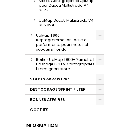
Kits et Cartographies UpMap
pour Ducati Multistrada V4
2025
UpMap Ducati Multistrada V4
RS 2024
UpMap T800+
Reprogrammation facile et
performante pour motos et
scooters Honda
Boîtier UpMap T800+ Yamaha |
Flashage ECU & Cartographies
| Termignoni.store
SOLDES AKRAPOVIC
DESTOCKAGE SPRINT FILTER
BONNES AFFAIRES
GOODIES
INFORMATION