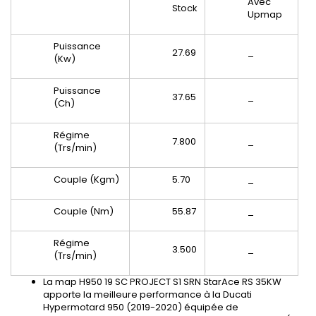
Avec
Stock
Upmap
Puissance
27.69
_
(Kw)
Puissance
37.65
_
(Ch)
Régime
7.800
_
(Trs/min)
Couple (Kgm)
5.70
_
Couple (Nm)
55.87
_
Régime
3.500
_
(Trs/min)
La map H950 19 SC PROJECT S1 SRN StarAce RS 35KW
apporte la meilleure performance à la Ducati
Hypermotard 950 (2019-2020) équipée de