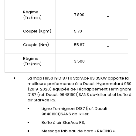
Régime
7.800
_
(Trs/min)
Couple (Kgm)
5.70
_
Couple (Nm)
55.87
_
Régime
3.500
_
(Trs/min)
La map H950 19 D187 FR StarAce RS 35KW apporte la
meilleure performance à la Ducati Hypermotard 950
(2019-2020) équipée de l’échappement Termignoni
D187 (ref. Ducati 96481601)SANS db-killer et et boîte à
air StarAce RS.
Ligne Termignoni D187 (ref. Ducati
96481601)SANS db-killer,
Boîte à air StarAce RS,
Message tableau de bord « RACING »,