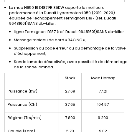
La map H950 19 D187 FR 35KW apporte la meilleure
performance à la Ducati Hypermotard 950 (2019-2020)
équipée de l’échappement Termignoni D187 (ref. Ducati
96481601)SANS db-killer.
Ligne Termignoni D187 (ref. Ducati 96481601)SANS db-killer.
Message tableau de bord « RACING »,
Suppression du code erreur du au démontage de la valve
d’échappement,
Sonde lambda désactivée, avec possibilité de démontage
de la sonde lambda.
Stock
Avec Upmap
Puissance (Kw)
27.69
77.21
Puissance (Ch)
37.65
104.97
Régime (Trs/min)
7.800
9.200
Couple (Kgm)
5.70
9.02