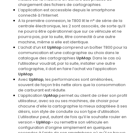
chargement des fichiers de cartographies.
L’application est accessible depuis le smartphone
connecté à l’Internet.
A la première connexion, le T800 lit le n° de série de la
centrale électronique, les 2 sont associés, de sorte qu’il
ne pourra être opérationnel que sur ce véhicule et ne
pourra pas, par la suite, être connecté à une autre
machine, même si elle est identique.
L’achat d’un kit
UpMap
comprend un boîtier T800 pour la
communication et une catographie au choix dans le
catalogue des cartographies
UpMap
. Dans le cas où
l’utilisateur voudrait, par la suite, installer une autre
cartographie, il doit en faire l’achat via l’application
UpMap
.
Avec
UpMap
, les performances sont améliorées,
souvent de façon très nette alors que la consommation
de carburant est réduite.
L’application
UpMap
permet au client de créer son profil
utilisateur, avec sa ou ses machines, de choisir pour
chacune d’elle la cartographie la mieux adaptéee à ses
désirs, son style de conduite ou son type d’utilisation.
L’utilisateur peut, autant de fois qu’il le souhaite rouler en
version «
UpMap
» ou remettre son véhicule en
configuration d’origine simplement en quelques
secondes à l’aide de son smartphone où qu'il se trouve.