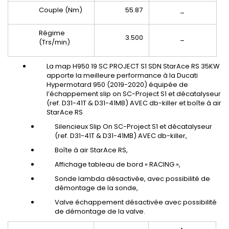
Couple (Nm)
55.87
_
Régime
3.500
_
(Trs/min)
La map H950 19 SC PROJECT S1 SDN StarAce RS 35KW
apporte la meilleure performance à la Ducati
Hypermotard 950 (2019-2020) équipée de
l’échappement slip on SC-Project S1 et décatalyseur
(ref. D31-41T & D31-41MB) AVEC db-killer et boîte à air
StarAce RS
Silencieux Slip On SC-Project S1 et décatalyseur
(ref. D31-41T & D31-41MB) AVEC db-killer,
Boîte à air StarAce RS,
Affichage tableau de bord « RACING »,
Sonde lambda désactivée, avec possibilité de
démontage de la sonde,
Valve échappement désactivée avec possibilité
de démontage de la valve.