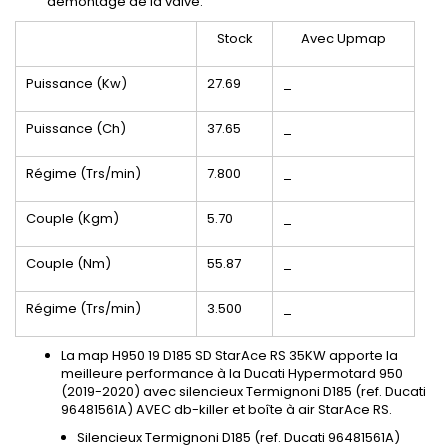
démontage de la valve.
Stock
Avec Upmap
Puissance (Kw)
27.69
_
Puissance (Ch)
37.65
_
Régime (Trs/min)
7.800
_
Couple (Kgm)
5.70
_
Couple (Nm)
55.87
_
Régime (Trs/min)
3.500
_
La map H950 19 D185 SD StarAce RS 35KW apporte la
meilleure performance à la Ducati Hypermotard 950
(2019-2020) avec silencieux Termignoni D185 (ref. Ducati
96481561A) AVEC db-killer et boîte à air StarAce RS.
Silencieux Termignoni D185 (ref. Ducati 96481561A)