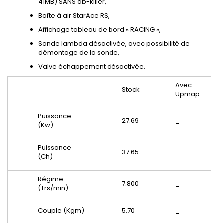
41MB) SANS db-killer,
Boîte à air StarAce RS,
Affichage tableau de bord « RACING »,
Sonde lambda désactivée, avec possibilité de
démontage de la sonde,
Valve échappement désactivée.
Avec
Stock
Upmap
Puissance
27.69
_
(Kw)
Puissance
37.65
_
(Ch)
Régime
7.800
_
(Trs/min)
Couple (Kgm)
5.70
_