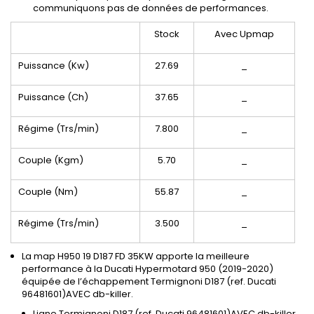
communiquons pas de données de performances.
Stock
Avec Upmap
Puissance (Kw)
27.69
_
Puissance (Ch)
37.65
_
Régime (Trs/min)
7.800
_
Couple (Kgm)
5.70
_
Couple (Nm)
55.87
_
Régime (Trs/min)
3.500
_
La map H950 19 D187 FD 35KW apporte la meilleure
performance à la Ducati Hypermotard 950 (2019-2020)
équipée de l’échappement Termignoni D187 (ref. Ducati
96481601)AVEC db-killer.
Ligne Termignoni D187 (ref. Ducati 96481601)AVEC db-killer.