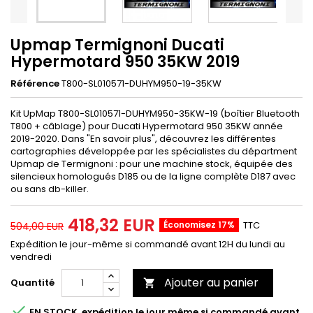
Upmap Termignoni Ducati
Hypermotard 950 35KW 2019
Référence
T800-SL010571-DUHYM950-19-35KW
Kit UpMap T800-SL010571-DUHYM950-35KW-19 (boîtier Bluetooth
T800 + câblage) pour Ducati Hypermotard 950 35KW année
2019-2020. Dans "En savoir plus", découvrez les différentes
cartographies développée par les spécialistes du départment
Upmap de Termignoni : pour une machine stock, équipée des
silencieux homologués D185 ou de la ligne complète D187 avec
ou sans db-killer.
418,32 EUR
Économisez 17%
TTC
504,00 EUR
Expédition le jour-même si commandé avant 12H du lundi au
vendredi
Ajouter au panier
Quantité


EN STOCK, expédition le jour même si commandé avant