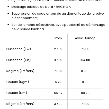
Message tableau de bord « RACING »,
Suppression du code erreur du au démontage de la valve
d’échappement,
Sonde lambda désactivée, avec possibilité de démontage
de la sonde lambda.
Stock
Avec Upmap
Puissance (Kw)
27.69
76.55
Puissance (Ch)
37.65
104.08
Régime (Trs/min)
7.800
8.900
Couple (Kgm)
5.70
8.99
Couple (Nm)
55.87
88.20
Régime (Trs/min)
3.500
7.800