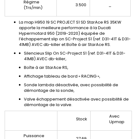
Régime
3.500
_
(Trs/min)
La map H950 19 SC PROJECT S1 SD StarAce RS 35KW
apporte la meilleure performance à la Ducati
Hypermotard 950 (2019-2020) équipée de
l’échappement slip on SC-Project S1 (ref. D31-41T & D31-
41MB) AVEC db-killer et Boîte à air StarAce RS.
Silencieux Slip On SC-Project S1 (ref. D31-41T & D31-
41MB) AVEC db-killer,
Boîte à air StarAce RS,
Affichage tableau de bord « RACING »,
Sonde lambda désactivée, avec possibilité de
démontage de la sonde,
Valve échappement désactivée avec possibilité de
démontage de la valve.
Avec
Stock
Upmap
Puissance
27.69
_