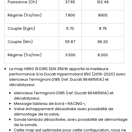
Puissance (Ch)
37.65
102.49
Régime (Trs/min)
7.800
8900
Couple (Kgm)
5.70
8.79
Couple (Nm)
55.87
86.20
Régime (Trs/min)
3.500
8.000
La map H950 19 D185 SDN 35KW apporte la meilleure
performance à la Ducati Hypermotard 950 (2019-2020) avec
silencieux Termignoni D185 (ref. Ducati 96481561A) et
décatalyseur.
silencieux Termignoni D185 (ref. Ducati 96481561A) et
décatalyseur,
Message tableau de bord « RACING »,
Valve échappement désactivée avec possibilité de
démontage de la valve,
Sonde lambda désactivée, avec possibilité de démontage
de la sonde,
Cette map est optimisée pour cette configuration, nous ne