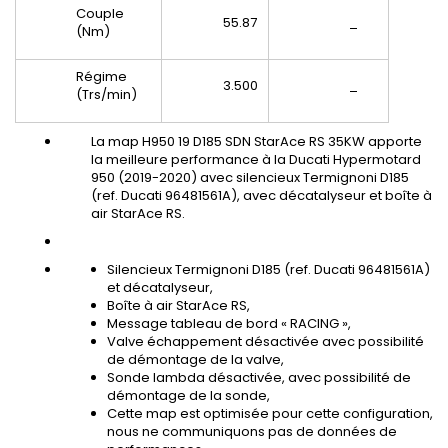
Couple
55.87
_
(Nm)
Régime
3.500
_
(Trs/min)
La map H950 19 D185 SDN StarAce RS 35KW apporte
la meilleure performance à la Ducati Hypermotard
950 (2019-2020) avec silencieux Termignoni D185
(ref. Ducati 96481561A), avec décatalyseur et boîte à
air StarAce RS.
Silencieux Termignoni D185 (ref. Ducati 96481561A)
et décatalyseur,
Boîte à air StarAce RS,
Message tableau de bord « RACING »,
Valve échappement désactivée avec possibilité
de démontage de la valve,
Sonde lambda désactivée, avec possibilité de
démontage de la sonde,
Cette map est optimisée pour cette configuration,
nous ne communiquons pas de données de