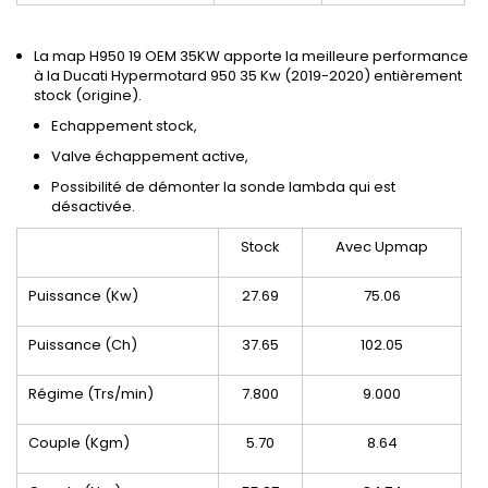
La map H950 19 OEM 35KW apporte la meilleure performance
à la Ducati Hypermotard 950 35 Kw (2019-2020) entièrement
stock (origine).
Echappement stock,
Valve échappement active,
Possibilité de démonter la sonde lambda qui est
désactivée.
Stock
Avec Upmap
Puissance (Kw)
27.69
75.06
Puissance (Ch)
37.65
102.05
Régime (Trs/min)
7.800
9.000
Couple (Kgm)
5.70
8.64