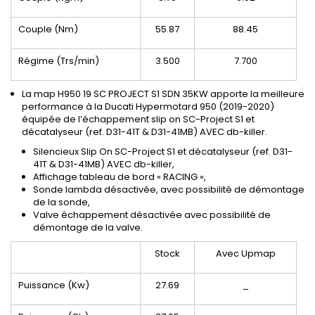
Couple (Nm)
55.87
88.45
Régime (Trs/min)
3.500
7.700
La map H950 19 SC PROJECT S1 SDN 35KW apporte la meilleure
performance à la Ducati Hypermotard 950 (2019-2020)
équipée de l’échappement slip on SC-Project S1 et
décatalyseur (ref. D31-41T & D31-41MB) AVEC db-killer.
Silencieux Slip On SC-Project S1 et décatalyseur (ref. D31-
41T & D31-41MB) AVEC db-killer,
Affichage tableau de bord « RACING »,
Sonde lambda désactivée, avec possibilité de démontage
de la sonde,
Valve échappement désactivée avec possibilité de
démontage de la valve.
Stock
Avec Upmap
Puissance (Kw)
27.69
_