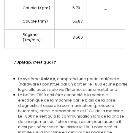
Couple (Kgm)
5.70
_
Couple (Nm)
55.87
_
Régime
3.500
_
(Trs/min)
L’UpMap, c’est quoi ?
Le système
UpMap
, comprend une partie matérielle
(hardware) constitué par un boîtier, le T800 et une partie
logicielle accessible via l’Internet et un smartphone.
Le boîtier T800 doit être connecté à la centrale
électronique de la machine par le biais de la prise
diagnostic, il assure la communication (protocole
bluetooth) entre le smartphone et l’ECU de la machine.
Le T800 ne sert qu’à la communication lors de la phase
de chargement du fichier map, raison pour laquelle il
n’est pas nécessaire de laisser le T800 connecté et
installé sur la machine en dehors des phases de