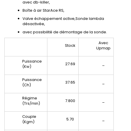
avec db-killer,
Boîte à air StarAce RS,
Valve échappement active,Sonde lambda
désactivée,
avec possibilité de démontage de la sonde.
Avec
Stock
Upmap
Puissance
27.69
_
(Kw)
Puissance
37.65
_
(Ch)
Régime
7.800
_
(Trs/min)
Couple
5.70
_
(Kgm)