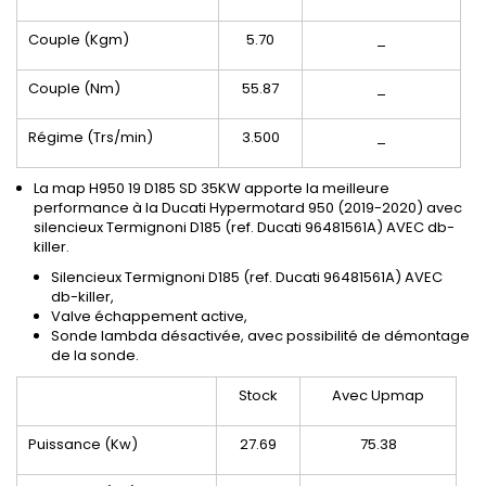
Couple (Kgm)
5.70
_
Couple (Nm)
55.87
_
Régime (Trs/min)
3.500
_
La map H950 19 D185 SD 35KW apporte la meilleure
performance à la Ducati Hypermotard 950 (2019-2020) avec
silencieux Termignoni D185 (ref. Ducati 96481561A) AVEC db-
killer.
Silencieux Termignoni D185 (ref. Ducati 96481561A) AVEC
db-killer,
Valve échappement active,
Sonde lambda désactivée, avec possibilité de démontage
de la sonde.
Stock
Avec Upmap
Puissance (Kw)
27.69
75.38