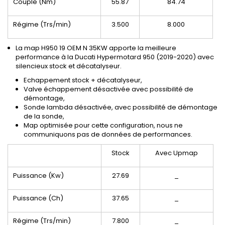
Couple (Nm)
55.87
84.74
Régime (Trs/min)
3.500
8.000
La map H950 19 OEM N 35KW apporte la meilleure
performance à la Ducati Hypermotard 950 (2019-2020) avec
silencieux stock et décatalyseur.
Echappement stock + décatalyseur,
Valve échappement désactivée avec possibilité de
démontage,
Sonde lambda désactivée, avec possibilité de démontage
de la sonde,
Map optimisée pour cette configuration, nous ne
communiquons pas de données de performances.
Stock
Avec Upmap
Puissance (Kw)
27.69
_
Puissance (Ch)
37.65
_
Régime (Trs/min)
7.800
_