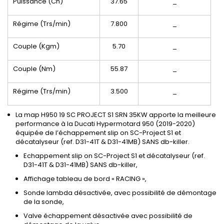
Puissance (Ch)
37.65
_
Régime (Trs/min)
7.800
_
Couple (Kgm)
5.70
_
Couple (Nm)
55.87
_
Régime (Trs/min)
3.500
_
La map H950 19 SC PROJECT S1 SRN 35KW apporte la meilleure
performance à la Ducati Hypermotard 950 (2019-2020)
équipée de l’échappement slip on SC-Project S1 et
décatalyseur (ref. D31-41T & D31-41MB) SANS db-killer.
Echappement slip on SC-Project S1 et décatalyseur (ref.
D31-41T & D31-41MB) SANS db-killer,
Affichage tableau de bord « RACING »,
Sonde lambda désactivée, avec possibilité de démontage
de la sonde,
Valve échappement désactivée avec possibilité de