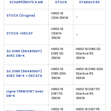
ECHAPP/BOITE A AIR
STOCK
STARACE RS
H950 19
STOCK (Origine)
_
OEM 35KW
H950 19
STOCK +DECAT
OEM N
_
35KW
H950 19
H950 19 D185 SD
Sil. D185 (
96481561°)
D185 SD
StarAce RS
AVEC DB-K
35KW
35KW
H950 19
H950 19 D185 SDN
Sil. D185 (
96481561°)
D185 SDN
StarAce RS
AVEC DB-K + DECATA
35KW
35KW
H950 19
H950 19 D187 FD
Ligne TERM.D187 avec
D187 FD
StarAce RS
DB-K
35KW
35KW
H950 19
H950 19 D187 FR