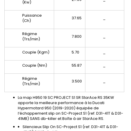
(Kw)
Puissance
37.65
_
(Ch)
Régime
7.800
_
(Trs/min)
Couple (Kgm)
5.70
_
Couple (Nm)
55.87
_
Régime
3.500
_
(Trs/min)
La map H950 19 SC PROJECT S1 SR StarAce RS 35KW
apporte la meilleure performance à la Ducati
Hypermotard 950 (2019-2020) équipée de
l’échappement slip on SC-Project S1 (ref. D31-41T & D31-
41MB) SANS db-killer et Boîte à air StarAce RS.
Silencieux Slip On SC-Project S1 (ref. D31-41T & D31-