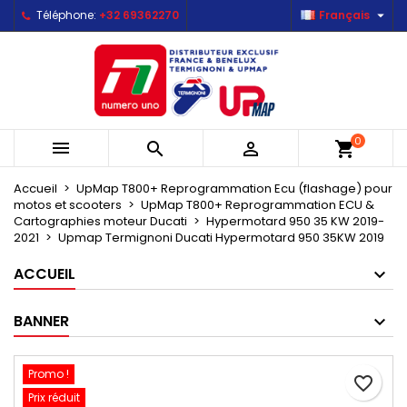

Téléphone:
+32 69362270
Français
×
×
×
Mes listes d'envies
Créer une liste d'envies
Connexion
Créer une nouvelle liste
add_circle_outline
Vous devez être connecté pour ajouter des produits
Nom de la liste d'envies
à votre liste d'envies.
0



shopping_cart
Annuler
Connexion
Annuler
Créer une liste d'envies
Accueil
UpMap T800+ Reprogrammation Ecu (flashage) pour
motos et scooters
UpMap T800+ Reprogrammation ECU &
Cartographies moteur Ducati
Hypermotard 950 35 KW 2019-
2021
Upmap Termignoni Ducati Hypermotard 950 35KW 2019
ACCUEIL
BANNER
Promo !
favorite_border
Prix réduit