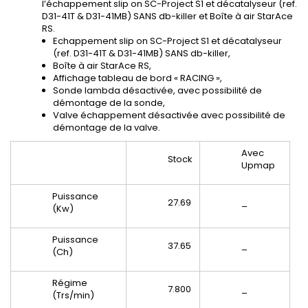
l’échappement slip on SC-Project S1 et décatalyseur (ref.
D31-41T & D31-41MB) SANS db-killer et Boîte à air StarAce
RS.
Echappement slip on SC-Project S1 et décatalyseur
(ref. D31-41T & D31-41MB) SANS db-killer,
Boîte à air StarAce RS,
Affichage tableau de bord « RACING »,
Sonde lambda désactivée, avec possibilité de
démontage de la sonde,
Valve échappement désactivée avec possibilité de
démontage de la valve.
Avec
Stock
Upmap
Puissance
27.69
_
(Kw)
Puissance
37.65
_
(Ch)
Régime
7.800
_
(Trs/min)