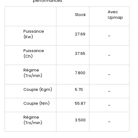
performances.
Avec
Stock
Upmap
Puissance
27.69
_
(Kw)
Puissance
37.65
_
(Ch)
Régime
7.800
_
(Trs/min)
Couple (Kgm)
5.70
_
Couple (Nm)
55.87
_
Régime
3.500
_
(Trs/min)