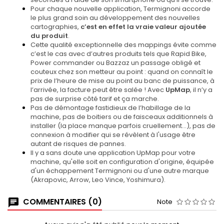
Pour chaque nouvelle application, Termignoni accorde
le plus grand soin au développement des nouvelles
cartographies,
c’est en effet la vraie valeur ajoutée
du produit
.
Cette qualité exceptionnelle des mappings évite comme
c’est le cas avec d’autres produits tels que Rapid Bike,
Power commander ou Bazzaz un passage obligé et
couteux chez son metteur au point : quand on connaît le
prix de l’heure de mise au point au banc de puissance, à
l’arrivée, la facture peut être salée ! Avec
UpMap
, il n’y a
pas de surprise côté tarif et ça marche.
Pas de démontage fastidieux de l’habillage de la
machine, pas de boitiers ou de faisceaux additionnels à
installer (la place manque parfois cruellement…), pas de
connexion à modifier qui se révèlent à l'usage être
autant de risques de pannes.
Il y a sans doute une application UpMap pour votre
machine, qu'elle soit en configuration d'origine, équipée
d'un échappement Termignoni ou d'une autre marque
(Akrapovic, Arrow, Leo Vince, Yoshimura).
COMMENTAIRES (0)
Note