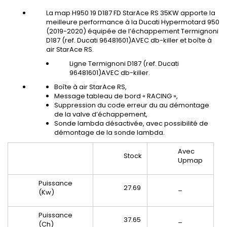
La map H950 19 D187 FD StarAce RS 35KW apporte la
meilleure performance à la Ducati Hypermotard 950
(2019-2020) équipée de l’échappement Termignoni
D187 (ref. Ducati 96481601)AVEC db-killer et boîte à
air StarAce RS.
Ligne Termignoni D187 (ref. Ducati
96481601)AVEC db-killer.
Boîte à air StarAce RS,
Message tableau de bord « RACING »,
Suppression du code erreur du au démontage
de la valve d’échappement,
Sonde lambda désactivée, avec possibilité de
démontage de la sonde lambda.
Avec
Stock
Upmap
Puissance
27.69
_
(Kw)
Puissance
37.65
_
(Ch)