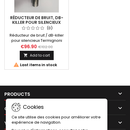
RÉDUCTEUR DE BRUIT, DB-
KILLER POUR SILENCIEUX
TERMIGNONI H14208040ITC
(0)
H14208040INC
Réducteur de bruit / dB-killer
pour silencieux Termignoni
H14208040ITC et H14208040INC
€96.90
€102.00
(HONDA X-ADV, Forza 750)
Add to cart


Last items in stock

PRODUCTS
Cookies

OUR COMPANY
Ce site utilise des cookies pour améliorer votre

expérience de navigation.
YOUR ACCOUNT