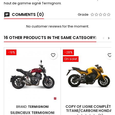
haut de gamme signé Termignoni.
COMMENTS (0)
Grade
No customer reviews for the moment.
16 OTHER PRODUCTS IN THE SAME CATEGORY:
<
>
-19%
-28%
favorite_border
favorite_border
On sale!
COPY OF LIGNE COMPLÈTE
BRAND:
TERMIGNONI
TITANE/CARBONE HONDA
SILENCIEUX TERMIGNONI
CB/CBR 650 F (2014-2024)