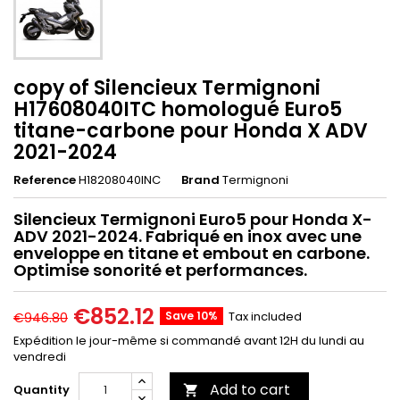
copy of Silencieux Termignoni
H17608040ITC homologué Euro5
titane-carbone pour Honda X ADV
2021-2024
Reference
H18208040INC
Brand
Termignoni
Silencieux Termignoni Euro5 pour Honda X-
ADV 2021-2024. Fabriqué en inox avec une
enveloppe en titane et embout en carbone.
Optimise sonorité et performances.
€852.12
Save 10%
Tax included
€946.80
Expédition le jour-même si commandé avant 12H du lundi au
vendredi
Add to cart
Quantity
