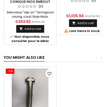
(0)
CONIQUE INOX EMBOUT
– PERFORMANCE &
INOX POUR HONDA CB 1000
(0)
HOMOLOGATION
R 2018-2019
Silencieux "slip on" Termignoni
€1,035.94
€1,438.80
racing, court Style Moto
GP, conique finition
€453.92
€560.40
Add to cart

inox adatable au collecteur
Add to cart

d'origine pour Honda CB 1000 R

Last items in stock
2018 2019.

Non disponible, nous
consulter pour le délai
YOU MIGHT ALSO LIKE
<
>
-5%
favorite_border