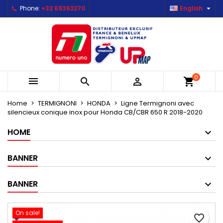

Phone:
+32 69362270
English
×
×
×
Mes listes d'envies
Create wishlist
Sign in
Créer une nouvelle liste
add_circle_outline
You need to be logged in to save products in your
Wishlist name
wishlist.
0



shopping_cart
Cancel
Sign in
Cancel
Create wishlist
Home
TERMIGNONI
HONDA
Ligne Termignoni avec
silencieux conique inox pour Honda CB/CBR 650 R 2018-2020
HOME
BANNER
BANNER
On sale!
favorite_border