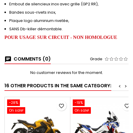
Embout de silencieux inox avec grille (GP2 RR),
Bandes sous-rivets inox,
Plaque logo aluminium rivetée,
SANS Db-killer démontable.
POUR USAGE SUR CIRCUIT - NON HOMOLOGUE
COMMENTS (0)
Grade
No customer reviews for the moment.
16 OTHER PRODUCTS IN THE SAME CATEGORY:
<
>
-28%
-19%
favorite_border
favorite_border
On sale!
On sale!