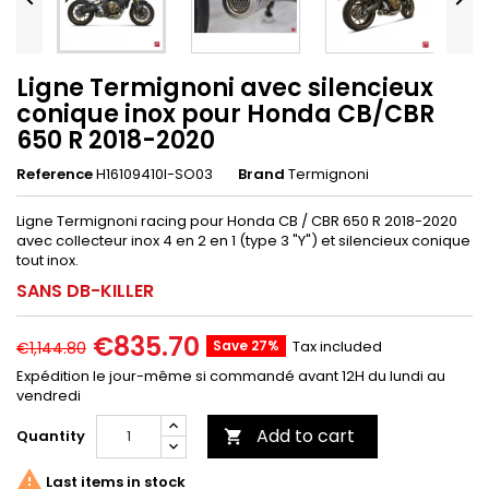
Ligne Termignoni avec silencieux
conique inox pour Honda CB/CBR
650 R 2018-2020
Reference
H16109410I-SO03
Brand
Termignoni
Ligne Termignoni racing pour Honda CB / CBR 650 R 2018-2020
avec collecteur inox 4 en 2 en 1 (type 3 "Y") et silencieux conique
tout inox.
SANS DB-KILLER
€835.70
Save 27%
Tax included
€1,144.80
Expédition le jour-même si commandé avant 12H du lundi au
vendredi
Add to cart
Quantity


Last items in stock