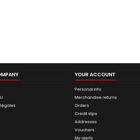
OMPANY
YOUR ACCOUNT
Personal info
GU
Merchandise returns
 légales
Orders
Credit slips
Addresses
Vouchers
My alerts