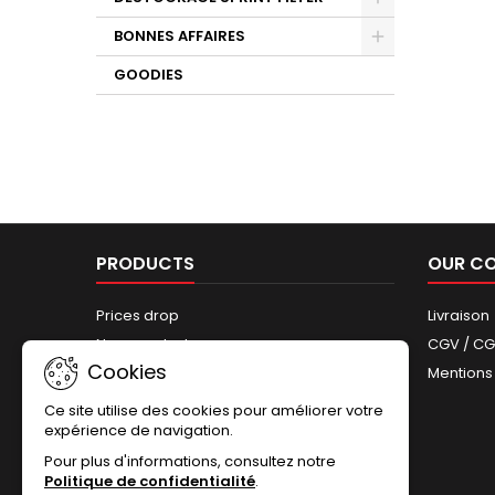
BONNES AFFAIRES
GOODIES
PRODUCTS
OUR C
Prices drop
Livraison
New products
CGV / C
Cookies
Best sales
Mentions
Sitemap
Ce site utilise des cookies pour améliorer votre
expérience de navigation.
Pour plus d'informations, consultez notre
Politique de confidentialité
.