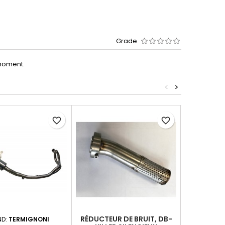
Grade
moment.
<
>
-22%
favorite_border
favorite_border
RÉDUCTEUR DE BRUIT, DB-
ND:
TERMIGNONI
BRAND