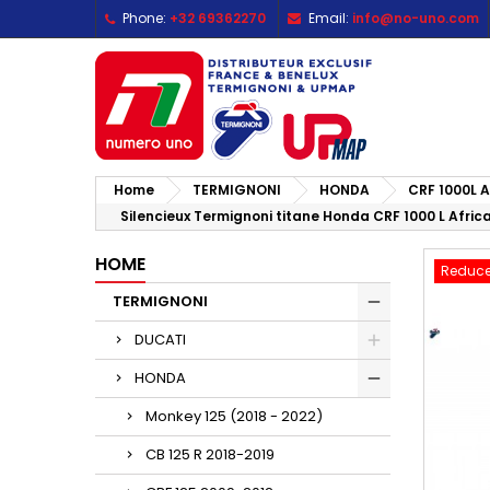
Phone:
+32 69362270
Email:
info@no-uno.com
M
C
S
add_circle_outline
Yo
Wi
Home
TERMIGNONI
HONDA
CRF 1000L A
Silencieux Termignoni titane Honda CRF 1000 L Afric
HOME
Reduce
TERMIGNONI
DUCATI
HONDA
Monkey 125 (2018 - 2022)
CB 125 R 2018-2019