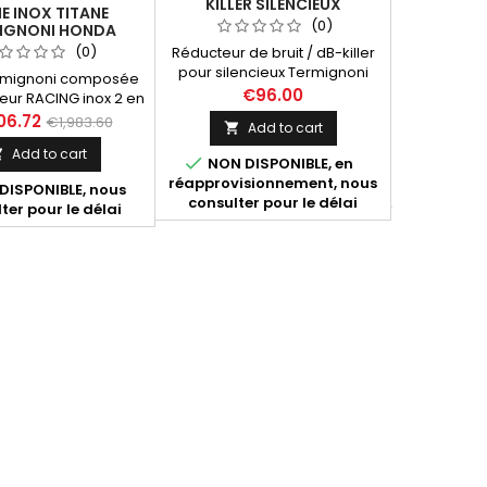
KILLER SILENCIEUX
E INOX TITANE
LIGNE
TERMIGNONI H137080TV
(0)
IGNONI HONDA
TERMI
HONDA CRF 1000 L AFRICA
WIN CRF 1000 L ET
AFRICA T
(0)
Réducteur de bruit / dB-killer
TWIN
TURE 2018-2019
20
pour silencieux Termignoni
ermignoni composée
Ligne Ter
H137080TV Honda CRF 1000 L
€96.00
teur RACING inox 2 en
du collec
Africa Twin
ce H13709410IXX et du
RACIN
06.72
€1,510
€1,983.60
Add to cart

cieux Termignoni
(référence
Add to cart


é pour les modèles
du silenc

NON DISPONIBLE, en
-2019 référence
homologué
réapprovisionnement, nous

DISPONIBLE, nous
Last 
14908040ITX.
2016-2
consulter pour le délai
ter pour le délai
H1