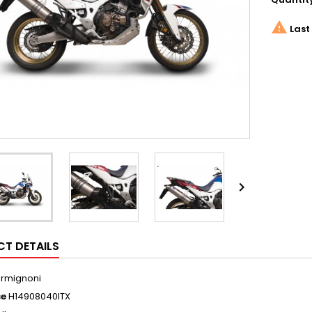

Last 

T DETAILS
rmignoni
ce
H14908040ITX