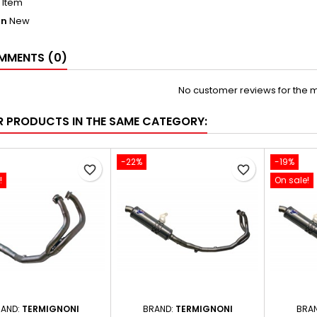
1 Item
on
New
MENTS (0)
No customer reviews for the 
R PRODUCTS IN THE SAME CATEGORY:
-22%
-19%
favorite_border
favorite_border
!
On sale!
AND:
TERMIGNONI
BRAND:
TERMIGNONI
BRA