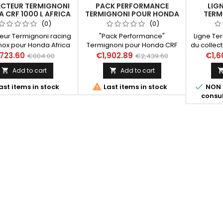
ECTEUR TERMIGNONI
PACK PERFORMANCE
LIGN
 CRF 1000 L AFRICA
TERMIGNONI POUR HONDA
TERM
WIN 2016-2019
AFRICA TWIN CRF 1000 L
AFRICA T
(0)
(0)
2016-2019
ADVEN
teur Termignoni racing
"Pack Performance"
Ligne T
inox pour Honda Africa
Termignoni pour Honda CRF
du collec
RF 1000 L année 2016 à
1000 L AFRICA TWIN 2016 - 2018
1, référen
723.60
€1,902.89
€1,6
€804.00
€2,439.60
 Peut être compatible
comprenant ligne complète
silen
Add to cart
Add to cart


 silencieux Termignoni
Termignoni (silencieux +
homologu
 H149 et tout silencieux
collecteur) et kit Upmap.
2018


ast items in stock
Last items in stock
NON 
ble avec le collecteur
Ensemble incluant les produits
H
consul
d'origine.
/ références Termignoni
suivants : -
Silencieux H137080TV, -
Collecteur H13709410IXX, - Kit
Upmap Africa Twin T800-
SL010572-HOCRF1000L-16.