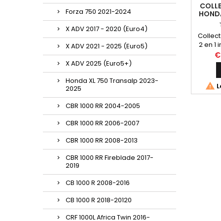
COLL
Forza 750 2021-2024
HONDA
T
X ADV 2017 - 2020 (Euro4)
Collec
2 en 1 
X ADV 2021 - 2025 (Euro5)
Twin C
€
2019.
X ADV 2025 (Euro5+)
avec le
H137 ou
Honda XL 750 Transalp 2023-

L
2025
compati
CBR 1000 RR 2004-2005
CBR 1000 RR 2006-2007
CBR 1000 RR 2008-2013
CBR 1000 RR Fireblade 2017-
2019
CB 1000 R 2008-2016
CB 1000 R 2018-20120
CRF 1000L Africa Twin 2016-