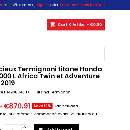

sh
Willkommen,
Sign in
oder
Erstellen Sie ein Konto
×
×
×
shopping_cart
Cart:
0
Artikel - €0.00
n
t
ncieux Termignoni titane Honda
000 L Africa Twin et Adventure
-2019
ce
H14908040ITX
Brand
Termignoni
€870.91
Save 19%
Tax included
0
on le jour-même si commandé avant 12H du lundi au
Add to cart
y