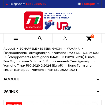

Téléphone:
+32 69362270
Français
×
×
×
Mes listes d'envies
Créer une liste d'envies
Connexion
Créer une nouvelle liste
add_circle_outline
Vous devez être connecté pour ajouter des produits
Nom de la liste d'envies
à votre liste d'envies.
0



shopping_cart
Annuler
Connexion
Annuler
Créer une liste d'envies
Accueil
ECHAPPEMENTS TERMIGNONI
YAMAHA
Échappements Termignoni pour Yamaha TMAX 560, 530 et 500
Échappements Termignoni TMAX 560 (2020-2026) | Euro5,
Euro5+, carbone & titane
Échappements Termignoni pour
Yamaha Tmax 560 2020 à 2024 (Euro5)
Ligne Termignoni
finition titane pour Yamaha Tmax 560 2020-2024
ACCUEIL
BANNER
Prix réduit