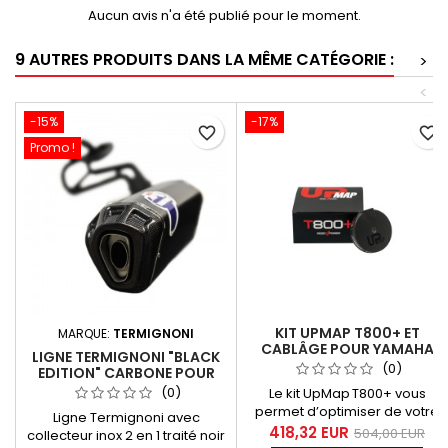
Aucun avis n'a été publié pour le moment.
9 AUTRES PRODUITS DANS LA MÊME CATÉGORIE :
>
<
-15%
-17%
favorite_border
favorite_border
Promo !
KIT UPMAP T800+ ET
MARQUE:
TERMIGNONI
CABLÂGE POUR YAMAHA
LIGNE TERMIGNONI "BLACK
TMAX 560 2020-2024 ET
(0)
EDITION" CARBONE POUR
2025 (EURO5+)
YAMAHA TMAX 560 2020-
(0)
Le kit UpMap T800+ vous
2024
permet d’optimiser de votre
Ligne Termignoni avec
Yamaha TMAX 560 (millésimes
418,32 EUR
504,00 EUR
collecteur inox 2 en 1 traité noir
2020-2025) en version Euro5