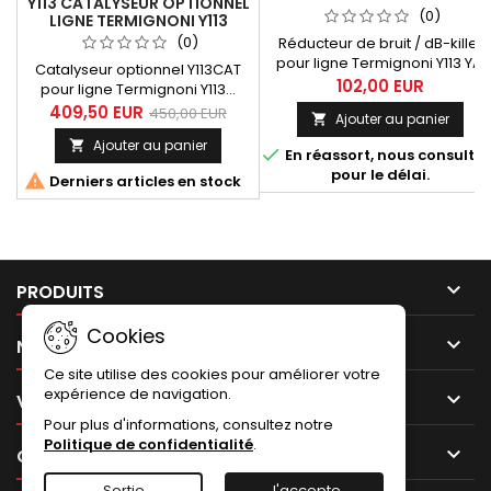
Y113 CATALYSEUR OPTIONNEL
TERMIGNONI Y113 YA. TMAX
(0)
LIGNE TERMIGNONI Y113
530 (2017-2019, TMAX 560
TMAX 530 EURO4 (2017-
(0)
Réducteur de bruit / dB-killer
(2020-2024)
2019)
pour ligne Termignoni Y113 YA.
Catalyseur optionnel Y113CAT
Tmax 530 2017-2019 / 560
102,00 EUR
pour ligne Termignoni Y113...
2020-2024 Compatible avec
destinée au Yamaha Tmax 530,
409,50 EUR
450,00 EUR
Ajouter au panier

les références de lignes
Tmax 530 DX et SX année 2017
Termignoni suivantes:
Ajouter au panier

à 2019. Livré avec notice

En réassort, nous consulter
Y11309000BCC, Y11309000ICC,
d'installation et certificat
pour le délai.

Derniers articles en stock
Y11309000ITC.
d'homologation Euro 4.

PRODUITS
Cookies

NOTRE SOCIÉTÉ
Ce site utilise des cookies pour améliorer votre
expérience de navigation.

VOTRE COMPTE
Pour plus d'informations, consultez notre
Politique de confidentialité
.

CONTACT
Sortie
J'accepte