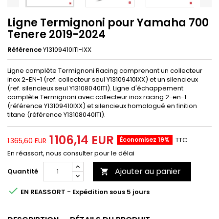
Ligne Termignoni pour Yamaha 700
Tenere 2019-2024
Référence
Y13109410ITI-IXX
Ligne complète Termignoni Racing comprenant un collecteur
inox 2-EN-1 (ref. collecteur seul Y13109410IXX) et un silencieux
(ref. silencieux seul Y13108040ITI). Ligne d'échappement
complète Termignoni avec collecteur inox racing 2-en-1
(référence Y13109410IXX) et silencieux homologué en finition
titane (référence Y13108040ITI).
1 106,14 EUR
Économisez 19%
TTC
1 365,60 EUR
En réassort, nous consulter pour le délai
Ajouter au panier
Quantité


EN REASSORT - Expédition sous 5 jours