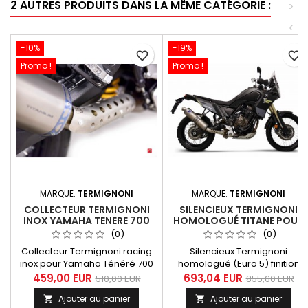
2 AUTRES PRODUITS DANS LA MÊME CATÉGORIE :
>
<
-10%
-19%
favorite_border
favorite_border
Promo !
Promo !
MARQUE:
TERMIGNONI
MARQUE:
TERMIGNONI
COLLECTEUR TERMIGNONI
SILENCIEUX TERMIGNONI
INOX YAMAHA TENERE 700
HOMOLOGUÉ TITANE POUR
2019-2024
YAMAHA TENERE 700 2019-
(0)
(0)
2024
Collecteur Termignoni racing
Silencieux Termignoni
inox pour Yamaha Ténéré 700
homologué (Euro 5) finition
2019-2024
titane pour Yamaha Ténéré
459,00 EUR
693,04 EUR
510,00 EUR
855,60 EUR
700 années 2019 à 2024.
Ajouter au panier
Ajouter au panier

