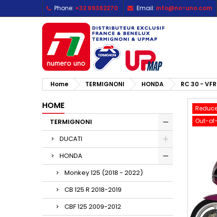
Phone:
+32 69362270
Email:
info@no-uno.com
M
C
S
add_circle_outline
Yo
Wi
Home
TERMIGNONI
HONDA
RC 30 - VFR
HOME
Reduce
Out-of
TERMIGNONI
DUCATI
HONDA
Monkey 125 (2018 - 2022)
CB 125 R 2018-2019
CBF 125 2009-2012