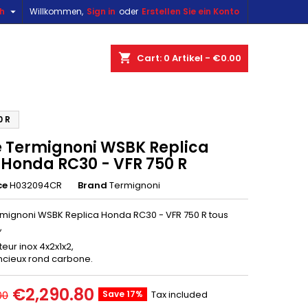

sh
Willkommen,
Sign in
oder
Erstellen Sie ein Konto
×
×
×
shopping_cart
Cart:
0
Artikel - €0.00
n
0 R
e Termignoni WSBK Replica
t
 Honda RC30 - VFR 750 R
ce
H032094CR
Brand
Termignoni
rmignoni WSBK Replica Honda RC30 - VFR 750 R tous
,
teur inox 4x2x1x2,
encieux rond carbone.
€2,290.80
Save 17%
Tax included
00