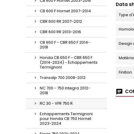
CB 600 F Hornet 2003-2016
Data s
CB 600 F Hornet 2007-2014
Type d'
CBR 600 RR 2007-2012
Homolo
CBR 600 RR 2013-2016
CB 650 F - CBR 650 F 2014-
Design 
2018
Honda CB 650 F - CBR 650 F
Matéria
(2014-2024) - Échappements
Termignoni
Finition
Transalp 700 2008-2012
NC 700 - 750 Integra 2012-
COM
2018
RC 30 - VFR 750 R
Echappements Termignoni
pour Honda CB 750 Hornet
2023-2024
Forza 750 2021-2024