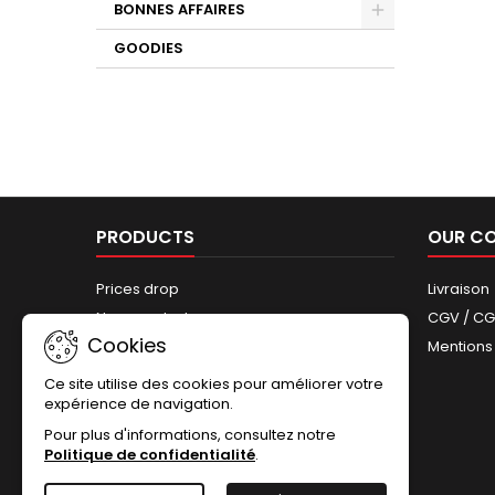
BONNES AFFAIRES
GOODIES
PRODUCTS
OUR C
Prices drop
Livraison
New products
CGV / C
Cookies
Best sales
Mentions
Sitemap
Ce site utilise des cookies pour améliorer votre
expérience de navigation.
Pour plus d'informations, consultez notre
Politique de confidentialité
.