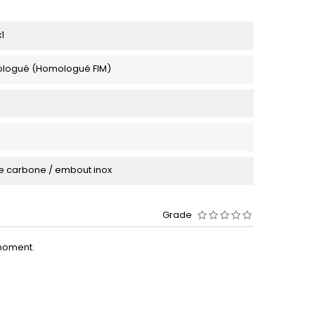
1
logué (Homologué FIM)
e carbone / embout inox
Grade
moment.