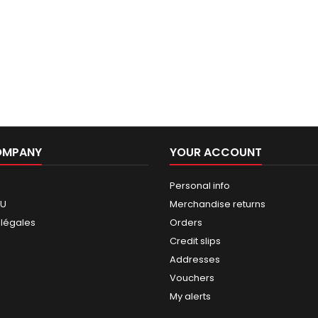
OMPANY
YOUR ACCOUNT
Personal info
GU
Merchandise returns
 légales
Orders
Credit slips
Addresses
Vouchers
My alerts