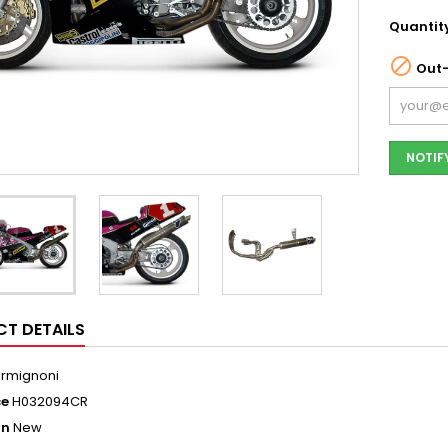
Quantit

Out-
NOTIF
T DETAILS
rmignoni
ce
H032094CR
on
New