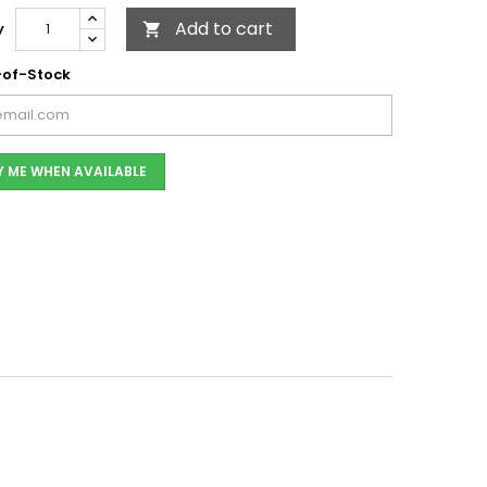
Add to cart
y

of-Stock
Y ME WHEN AVAILABLE