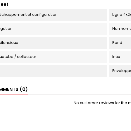
heet
échappement et configuration
Ligne 4x2x
gation
Non homo
silencieux
Rond
ux tube / collecteur
Inox
Envelopp
MENTS (0)
No customer reviews for the 