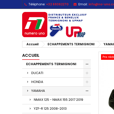
Téléphone:
+32 69362270
Email:
info@no-uno.
M
C
C
add_circle_outline
Vo
No
d'e
Accueil
ECHAPPEMENTS TERMIGNONI
YAMA
ACCUEIL
Prix réd
ECHAPPEMENTS TERMIGNONI
DUCATI
HONDA
YAMAHA
NMAX 125 - NMAX 155 2017 2019
YZF-R 125 2008-2013