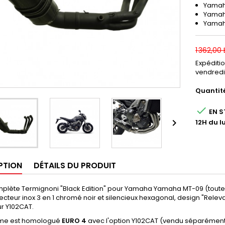
Yamah
Yamah
Yamaha
1 362,00
Expéditi
vendredi
Quantit

EN S

12H du l
PTION
DÉTAILS DU PRODUIT
mplète Termignoni "Black Edition" pour Yamaha Yamaha MT-09 (toutes
ecteur inox 3 en 1 chromé noir et silencieux hexagonal, design "Releva
r Y102CAT.
ème est homologué
EURO 4
avec l'option Y102CAT (vendu séparément