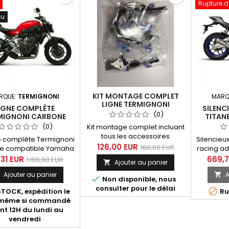
Rupture d
au
KIT MONTAGE COMPLET
RQUE:
TERMIGNONI
MARQ
LIGNE TERMIGNONI
IGNE COMPLÈTE
SILENC
Y104090...
(0)
MIGNONI CARBONE
TITAN
HA MT-07 / TRACER
(0)
Kit montage complet incluant
 / TRACER 700 GT
tous les accessoires
ne complète Termignoni
Silencieux
25-2026 EURO5+
nécessaires pour les lignes
126,00 EUR
180,00 EUR
e compatible Yamaha
racing ad
Termignoni destinées aux
 Tracer 700 et Tracer
d'origin
,31 EUR
669,7
1 186,80 EUR
Ajouter au panier

Yamaha MT07, Tracer, XSR,
GT 2025-2026 Euro5+
tous mod
références suivantes
Ajouter au panier
A

émulateur lambda et

Non disponible, nous
Y104090CV, Y104090CVB,
e électronique anti
consulter pour le délai

TOCK, expédition le
Y104090TV.
Ru
défaut moteur.
-même si commandé
nt 12H du lundi au
vendredi