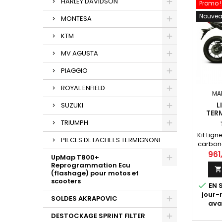
HARLEY DAVIDSON
Promo !
Nouve
MONTESA
KTM
MV AGUSTA
PIAGGIO
ROYAL ENFIELD
MA
L
SUZUKI
TER
YAMA
TRIUMPH
700
Kit Lig
20
PIECES DETACHEES TERMIGNONI
carbon
MT-07,
961
UpMap T800+
700 
Reprogrammation Ecu

avec 
(flashage) pour motos et
modul
scooters

EN S
jour
SOLDES AKRAPOVIC
ava
DESTOCKAGE SPRINT FILTER