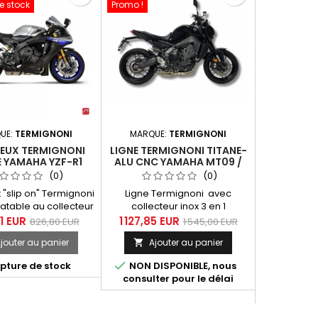
e stock
Promo !
UE:
TERMIGNONI
MARQUE:
TERMIGNONI
MARQUE
IEUX TERMIGNONI
LIGNE TERMIGNONI TITANE-
LIGNE TER
E YAMAHA YZF-R1
ALU CNC YAMAHA MT09 /
TITANE
2015-2019
XSR 900 / TRACER 900
TMAX 5
(0)
(0)
2021-2024 EURO5
 "slip on" Termignoni
Ligne Termignoni avec
Ligne T
atable au collecteur
collecteur inox 3 en 1
collecteu
e pour Yamaha YZF R1
et silencieux conique
silencieu
1 EUR
1 127,85 EUR
1 260,00
826,80 EUR
1 545,00 EUR
èles de 2015 à 2019.
hexagonal TITANE-ALU CNC
finition t
jouter au panier
Ajouter au panier
Ajo


pour Yamaha MT09 / XSR 900 /
carbone p
Tracer 900 2021-2024
560 année 2


pture de stock
NON DISPONIBLE, nous
En stock, 
Euro5. DB-KILLER DEMONTABLE.
(Euro5). Co
consulter pour le délai
même si 
modèles s
12H du lu
Tmax 560 
2023, 2024