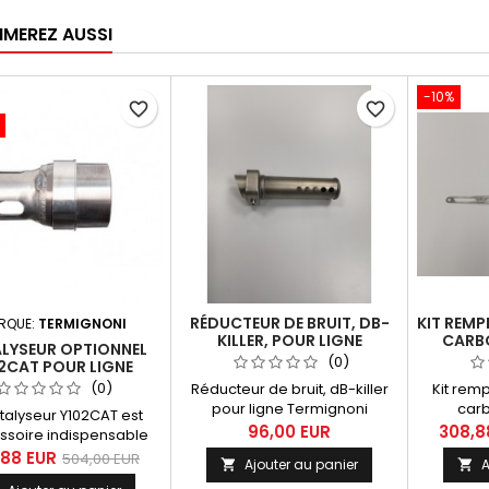
IMEREZ AUSSI
-10%
favorite_border
favorite_border
RÉDUCTEUR DE BRUIT, DB-
KIT REM
RQUE:
TERMIGNONI
KILLER, POUR LIGNE
CARBO
LYSEUR OPTIONNEL
TERMIGNONI MT-09, XSR
TERMIG
(0)
2CAT POUR LIGNE
900, TRACER 900
GNONI YAMAHA MT-
(0)
Réducteur de bruit, dB-killer
Kit re
SR 900 & TRACER 900
pour ligne Termignoni
carb
talyseur Y102CAT est
homologuée : Compatible
Termi
96,00 EUR
308,8
essoire indispensable
avec les lignes suivantes :
900, Y10
ouler en toute légalité
,88 EUR
504,00 EUR
Ajouter au panier
A


Y102090CV, Y102090CVB,
ou Y1020
otre ligne Termignoni
Y102090TV.
carbone 