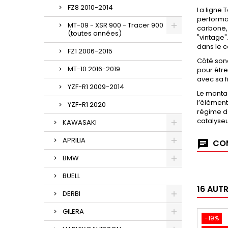
FZ8 2010-2014
La ligne 
performan
MT-09 - XSR 900 - Tracer 900
carbone, 
(toutes années)
"vintage"
dans le co
FZ1 2006-2015
Côté son
MT-10 2016-2019
pour être
avec sa 
YZF-R1 2009-2014
Le montag
l’élément
YZF-R1 2020
régime de
catalyseur
KAWASAKI
APRILIA
COM
BMW
BUELL
16 AUT
DERBI
GILERA
-19%