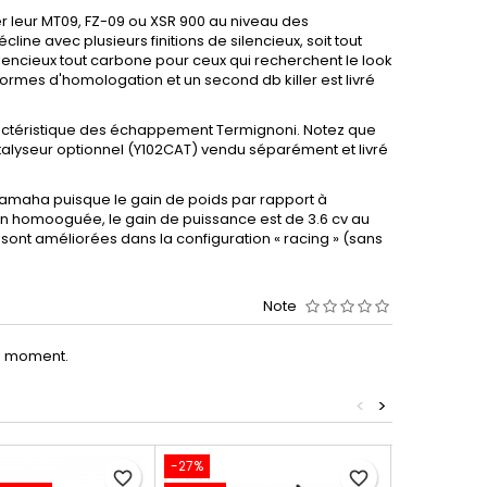
uer leur MT09, FZ-09 ou XSR 900 au niveau des
ne avec plusieurs finitions de silencieux, soit tout
encieux tout carbone pour ceux qui recherchent le look
normes d'homologation et un second db killer est livré
ractéristique des échappement Termignoni. Notez que
talyseur optionnel (Y102CAT) vendu séparément et livré
Yamaha puisque le gain de poids par rapport à
ion homooguée, le gain de puissance est de 3.6 cv au
ont améliorées dans la configuration « racing » (sans
Note
le moment.
<
>
-27%
-25%
favorite_border
favorite_border