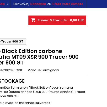

ais
Bienvenue,
Connexion
ou
Créez votre compte
×
×
×
shopping_cart
Panier:
0
Produits - 0,00 EUR
0 Tracer 900 GT
n
e Black Edition carbone
s
ha MT09 XSR 900 Tracer 900
er 900 GT
ce
Y102090CVB
Marque
Termignoni
ESTOCKAGE
mplète Termignoni "Black Edition" pour Yamaha
T09 (toutes années), XSR 900 (toutes années), Tracer
acer 900 GT.
le avec les machines suivantes :