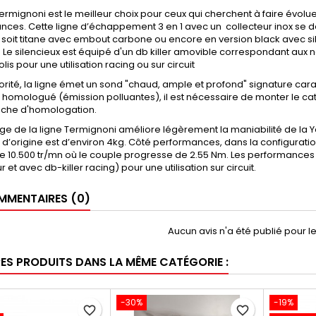
Termignoni est le meilleur choix pour ceux qui cherchent à faire évol
ces. Cette ligne d’échappement 3 en 1 avec un collecteur inox se décli
soit titane avec embout carbone ou encore en version black avec sil
. Le silencieux est équipé d'un db killer amovible correspondant aux 
lis pour une utilisation racing ou sur circuit
orité, la ligne émet un sond "chaud, ample et profond" signature ca
 homologué (émission polluantes), il est nécessaire de monter le ca
fiche d'homologation.
e de la ligne Termignoni améliore légèrement la maniabilité de la 
 d’origine est d’environ 4kg. Côté performances, dans la configurat
 10.500 tr/mn où le couple progresse de 2.55 Nm. Les performances s
 et avec db-killer racing) pour une utilisation sur circuit.
MENTAIRES (0)
Aucun avis n'a été publié pour 
RES PRODUITS DANS LA MÊME CATÉGORIE :
-30%
-19%
favorite_border
favorite_border