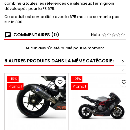
combiné à toutes les références de silencieux Termignoni
développés pour la F3 675.
Ce produit est compatible avec la 675 mais ne se monte pas
sur la 800.
COMMENTAIRES (0)
Note
Aucun avis n'a été publié pour le moment.
6 AUTRES PRODUITS DANS LA MÊME CATÉGORIE :
>
<
-19%
-21%
favorite_border
favorite_border
Promo !
Promo !