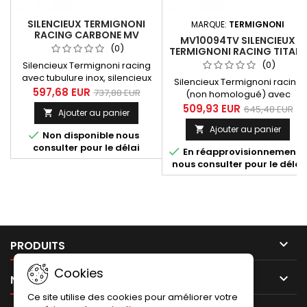
SILENCIEUX TERMIGNONI
MARQUE:
TERMIGNONI
RACING CARBONE MV
MV10094TV SILENCIEUX
AGUSTA F3 675/800 2012-
(0)
TERMIGNONI RACING TITANE
2016
/ CARBON MV AGUSTA F3
(0)
Silencieux Termignoni racing
675 / 800 (12-16)
avec tubulure inox, silencieux
Silencieux Termignoni racing
tout carbone (enveloppe et
597,68 EUR
737,88 EUR
(non homologué) avec
embout de silencieux) pour MV
tubulure inox, finition titane
509,93 EUR
645,48 EUR
Ajouter au panier

Agusta F3 675/800 années 2012
avec embout carbone pour
à 2016.
Ajouter au panier

Silencieux Termignoni

Non disponible nous
homologué titane / carbon MV
consulter pour le délai

En réapprovisionnement,
Agusta F3 675 / 800 2012-2016.
nous consulter pour le délai

PRODUITS
Cookies

NOTRE SOCIÉTÉ
Ce site utilise des cookies pour améliorer votre