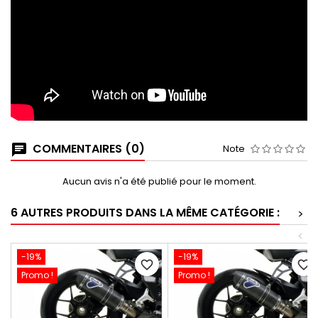
COMMENTAIRES (0)
Note
Aucun avis n'a été publié pour le moment.
6 AUTRES PRODUITS DANS LA MÊME CATÉGORIE :
>
<
-19%
-19%
favorite_border
favorite_border
Promo !
Promo !