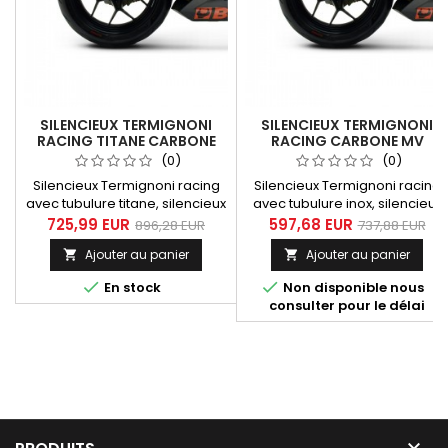
SILENCIEUX TERMIGNONI
SILENCIEUX TERMIGNONI
RACING TITANE CARBONE
RACING CARBONE MV
MV AGUSTA F3 675/800
AGUSTA F3 675/800 2012-
(0)
(0)
2012-2016
2016
Silencieux Termignoni racing
Silencieux Termignoni racing
avec tubulure titane, silencieux
avec tubulure inox, silencieux
tout carbone (enveloppe et
tout carbone (enveloppe et
725,99 EUR
597,68 EUR
896,28 EUR
737,88 EUR
embout de silencieux) pour MV
embout de silencieux) pour M
Ajouter au panier
Ajouter au panier


Agusta F3 675/800 années 2012
Agusta F3 675/800 années 201
à 2016.
à 2016.


En stock
Non disponible nous
consulter pour le délai
