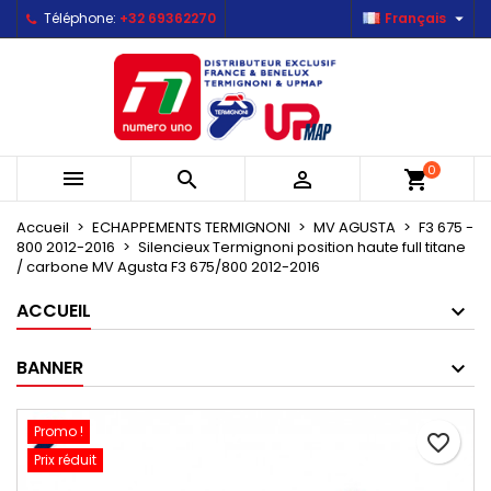

Téléphone:
+32 69362270
Français
×
×
×
Mes listes d'envies
Créer une liste d'envies
Connexion
Créer une nouvelle liste
add_circle_outline
Vous devez être connecté pour ajouter des produits
Nom de la liste d'envies
à votre liste d'envies.
0



shopping_cart
Annuler
Connexion
Annuler
Créer une liste d'envies
Accueil
ECHAPPEMENTS TERMIGNONI
MV AGUSTA
F3 675 -
800 2012-2016
Silencieux Termignoni position haute full titane
/ carbone MV Agusta F3 675/800 2012-2016
ACCUEIL
BANNER
Promo !
favorite_border
Prix réduit