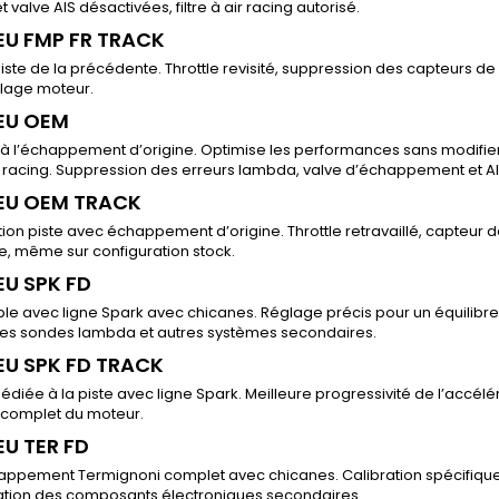
 valve AIS désactivées, filtre à air racing autorisé.
EU FMP FR TRACK
iste de la précédente. Throttle revisité, suppression des capteurs d
plage moteur.
 EU OEM
à l’échappement d’origine. Optimise les performances sans modifie
air racing. Suppression des erreurs lambda, valve d’échappement et AI
 EU OEM TRACK
ion piste avec échappement d’origine. Throttle retravaillé, capteur d
e, même sur configuration stock.
EU SPK FD
e avec ligne Spark avec chicanes. Réglage précis pour un équilibre e
des sondes lambda et autres systèmes secondaires.
EU SPK FD TRACK
édiée à la piste avec ligne Spark. Meilleure progressivité de l’accélé
l complet du moteur.
EU TER FD
appement Termignoni complet avec chicanes. Calibration spécifique 
ation des composants électroniques secondaires.