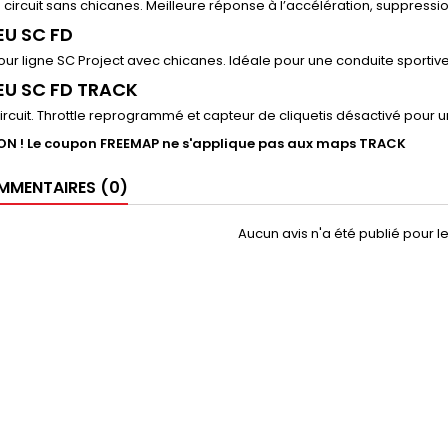
on circuit sans chicanes. Meilleure réponse à l’accélération, suppressi
EU SC FD
our ligne SC Project avec chicanes. Idéale pour une conduite spor
EU SC FD TRACK
ircuit. Throttle reprogrammé et capteur de cliquetis désactivé pour un 
N ! Le coupon FREEMAP ne s'applique pas aux maps TRACK
MENTAIRES (0)
Aucun avis n'a été publié pour 