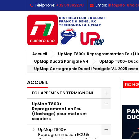
Téléphone:
+32 69362270
Email:
info@no-uno.
M
C
C
add_circle_outline
Vo
No
d'e
Accueil
UpMap T800+ Reprogrammation Ecu (fla
UpMap Ducati Panigale V4
UpMap T800+ Ducati
UpMap Cartographie Ducati Panigale V4 2025 ave
ACCUEIL
Prix réd
ECHAPPEMENTS TERMIGNONI
UpMap T800+
Reprogrammation Ecu
(flashage) pour motos et
scooters
UpMap T800+
Reprogrammation ECU &