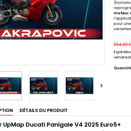
(homolog
reprogr
moteur 
l’applic
pour une
variantes
504,00 
Expéditi
vendredi
Quantit

PTION
DÉTAILS DU PRODUIT
er UpMap Ducati Panigale V4 2025 Euro5+