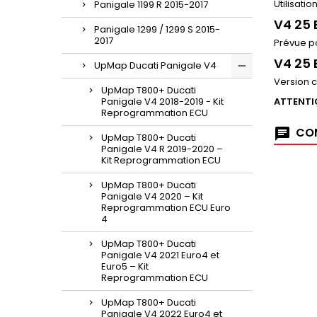
Utilisati
Panigale 1199 R 2015-2017
V4 25 
Panigale 1299 / 1299 S 2015-
2017
Prévue p
V4 25 
UpMap Ducati Panigale V4
Version c
UpMap T800+ Ducati
Panigale V4 2018-2019 - Kit
ATTENTIO
Reprogrammation ECU
COM
UpMap T800+ Ducati
Panigale V4 R 2019-2020 –
Kit Reprogrammation ECU
UpMap T800+ Ducati
Panigale V4 2020 – Kit
Reprogrammation ECU Euro
4
UpMap T800+ Ducati
Panigale V4 2021 Euro4 et
Euro5 – Kit
Reprogrammation ECU
UpMap T800+ Ducati
Panigale V4 2022 Euro4 et