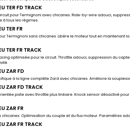
EU TER FD TRACK
ircuit pour Termignoni avec chicanes. Ride-by-wire adouci, suppres
 à tous les régimes.
EU TER FR
ur Termignoni sans chicanes. Libère le moteur tout en maintenant la sta
EU TER FR TRACK
acing optimisée pour le circuit. Throttle adouci, suppression du capteu
vité.
EU ZAR FD
ifique à la ligne complète Zard avec chicanes. Améliore la souples
EU ZAR FD TRACK
rientée piste avec throttle plus linéaire. Knock sensor désactivé pou
EU ZAR FR
 chicanes. Optimisation du couple et du flux moteur. Paramètres adap
EU ZAR FR TRACK