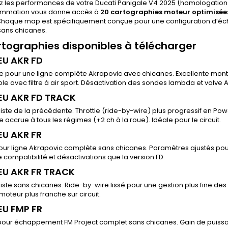
z les performances de votre Ducati Panigale V4 2025 (homologation
mmation vous donne accès à
20 cartographies moteur optimisée
haque map est spécifiquement conçue pour une configuration d’éch
sans chicanes.
rtographies disponibles à télécharger
EU AKR FD
e pour une ligne complète Akrapovic avec chicanes. Excellente mont
e avec filtre à air sport. Désactivation des sondes lambda et valve AI
EU AKR FD TRACK
iste de la précédente. Throttle (ride-by-wire) plus progressif en Po
 accrue à tous les régimes (+2 ch à la roue). Idéale pour le circuit.
EU AKR FR
our ligne Akrapovic complète sans chicanes. Paramètres ajustés pou
 compatibilité et désactivations que la version FD.
EU AKR FR TRACK
iste sans chicanes. Ride-by-wire lissé pour une gestion plus fine de
oteur plus franche sur circuit.
EU FMP FR
our échappement FM Project complet sans chicanes. Gain de puissan