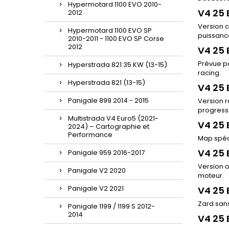
Hypermotard 1100 EVO 2010-
V4 25 
2012
Version c
Hypermotard 1100 EVO SP
puissance
2010-2011 - 1100 EVO SP Corse
2012
V4 25 
Prévue po
Hyperstrada 821 35 KW (13-15)
racing.
Hyperstrada 821 (13-15)
V4 25 
Panigale 899 2014 - 2015
Version r
progressi
Multistrada V4 Euro5 (2021-
V4 25 
2024) – Cartographie et
Performance
Map spéc
V4 25 
Panigale 959 2016-2017
Version o
Panigale V2 2020
moteur.
Panigale V2 2021
V4 25 
Zard sans
Panigale 1199 / 1199 S 2012-
2014
V4 25 