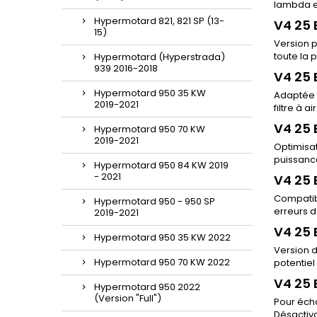
lambda et
Hypermotard 821, 821 SP (13-
V4 25 
15)
Version p
toute la 
Hypermotard (Hyperstrada)
939 2016-2018
V4 25
Hypermotard 950 35 KW
Adaptée 
2019-2021
filtre à 
V4 25
Hypermotard 950 70 KW
2019-2021
Optimisat
puissanc
Hypermotard 950 84 KW 2019
- 2021
V4 25 
Compatibl
Hypermotard 950 - 950 SP
erreurs 
2019-2021
V4 25 
Hypermotard 950 35 KW 2022
Version d
Hypermotard 950 70 KW 2022
potentie
V4 25 
Hypermotard 950 2022
(Version "Full")
Pour éch
Désactiv