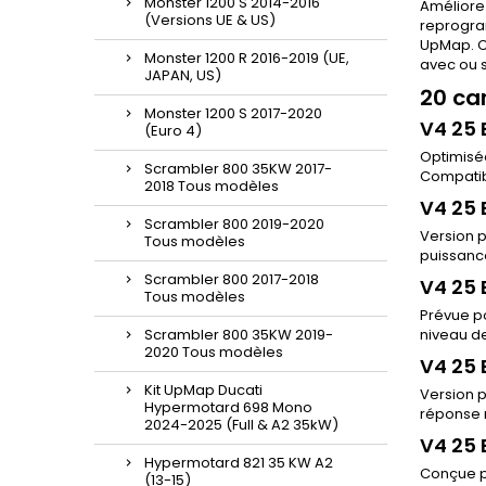
Monster 1200 S 2014-2016
Améliore
(Versions UE & US)
reprogra
UpMap. C
Monster 1200 R 2016-2019 (UE,
avec ou 
JAPAN, US)
20 ca
Monster 1200 S 2017-2020
V4 25 
(Euro 4)
Optimisé
Scrambler 800 35KW 2017-
Compatibl
2018 Tous modèles
V4 25 
Scrambler 800 2019-2020
Version p
Tous modèles
puissance
Scrambler 800 2017-2018
V4 25 
Tous modèles
Prévue p
Scrambler 800 35KW 2019-
niveau de
2020 Tous modèles
V4 25 
Kit UpMap Ducati
Version p
Hypermotard 698 Mono
réponse m
2024-2025 (Full & A2 35kW)
V4 25 
Hypermotard 821 35 KW A2
Conçue p
(13-15)