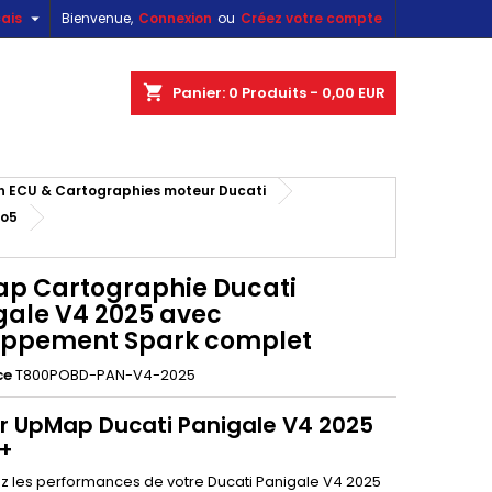

ais
Bienvenue,
Connexion
ou
Créez votre compte
×
×
×
shopping_cart
Panier:
0
Produits - 0,00 EUR
ECU & Cartographies moteur Ducati
n
ro5
s
p Cartographie Ducati
gale V4 2025 avec
ppement Spark complet
ce
T800POBD-PAN-V4-2025
er UpMap Ducati Panigale V4 2025
5+
z les performances de votre Ducati Panigale V4 2025