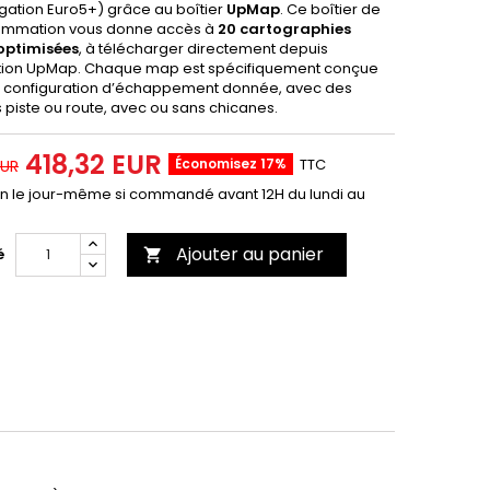
ation Euro5+) grâce au boîtier
UpMap
. Ce boîtier de
ammation vous donne accès à
20 cartographies
optimisées
, à télécharger directement depuis
ation UpMap. Chaque map est spécifiquement conçue
 configuration d’échappement donnée, avec des
 piste ou route, avec ou sans chicanes.
418,32 EUR
Économisez 17%
TTC
EUR
on le jour-même si commandé avant 12H du lundi au
Ajouter au panier
é
