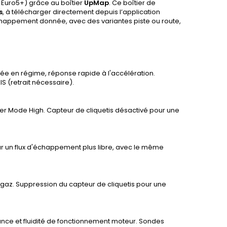
 Euro5+) grâce au boîtier
UpMap
. Ce boîtier de
s
, à télécharger directement depuis l’application
appement donnée, avec des variantes piste ou route,
ée en régime, réponse rapide à l'accélération.
S (retrait nécessaire).
wer Mode High. Capteur de cliquetis désactivé pour une
r un flux d'échappement plus libre, avec le même
s gaz. Suppression du capteur de cliquetis pour une
ce et fluidité de fonctionnement moteur. Sondes