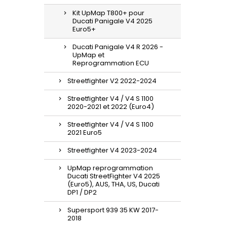
Kit UpMap T800+ pour
Ducati Panigale V4 2025
Euro5+
Ducati Panigale V4 R 2026 -
UpMap et
Reprogrammation ECU
Streetfighter V2 2022-2024
Streetfighter V4 / V4 S 1100
2020-2021 et 2022 (Euro4)
Streetfighter V4 / V4 S 1100
2021 Euro5
Streetfighter V4 2023-2024
UpMap reprogrammation
Ducati StreetFighter V4 2025
(Euro5), AUS, THA, US, Ducati
DP1 / DP2
Supersport 939 35 KW 2017-
2018