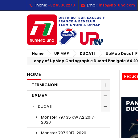
Phone:
+32 69362270
Email:
info@no-uno.com
M
C
S
add_circle_outline
Yo
Wi
Home
UP MAP
DUCATI
UpMap Ducati P
copy of UpMap Cartographie Ducati Panigale V4 2
HOME
Reduce
TERMIGNONI
UP MAP
DUCATI
Monster 797 35 KW A2 2017-
2020
Monster 797 2017-2020