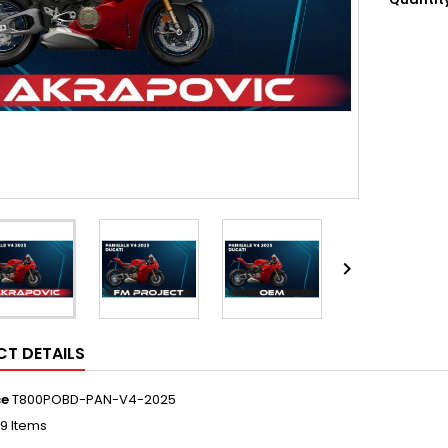

T DETAILS
ce
T800POBD-PAN-V4-2025
19 Items