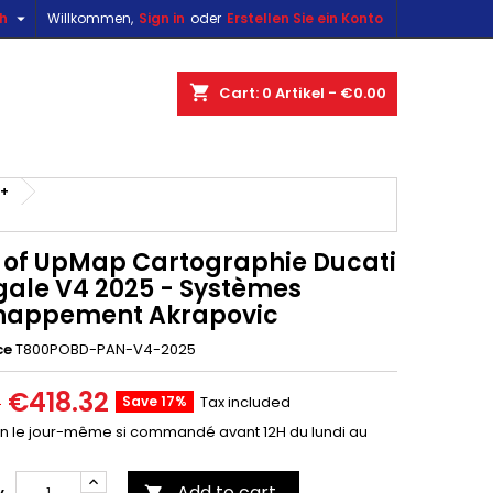

sh
Willkommen,
Sign in
oder
Erstellen Sie ein Konto
×
×
×
shopping_cart
Cart:
0
Artikel - €0.00
n
5+
t
 of UpMap Cartographie Ducati
gale V4 2025 - Systèmes
happement Akrapovic
ce
T800POBD-PAN-V4-2025
€418.32
Save 17%
Tax included
0
on le jour-même si commandé avant 12H du lundi au
Add to cart
y