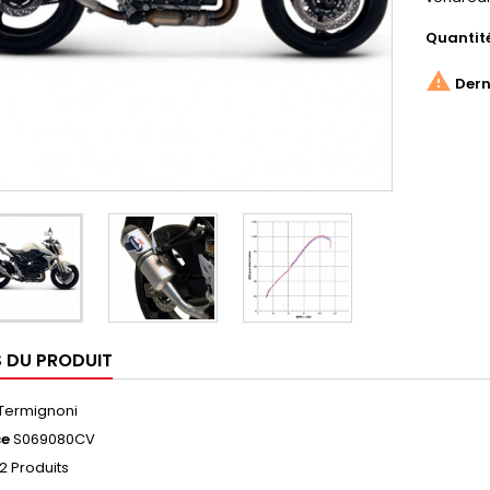
Quantit

Derni
S DU PRODUIT
Termignoni
ce
S069080CV
2 Produits