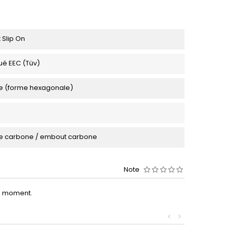
 Slip On
é EEC (Tüv)
e (forme hexagonale)
e carbone / embout carbone
Note
le moment.
<
>