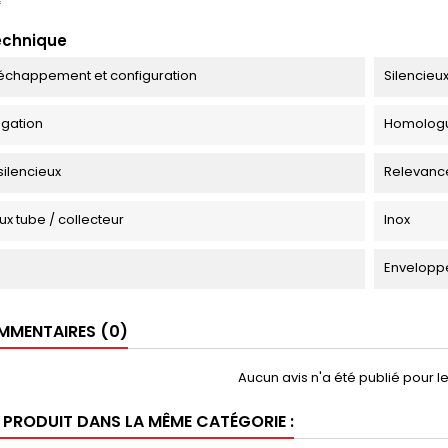
f
echnique
échappement et configuration
Silencieux
gation
Homologu
silencieux
Relevanc
ux tube / collecteur
Inox
Envelopp
MENTAIRES (0)
Aucun avis n'a été publié pour 
E PRODUIT DANS LA MÊME CATÉGORIE :