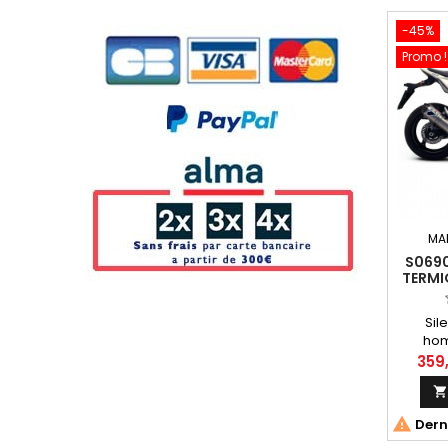
-45%
Promo !
MA
S0690
TERM
LOOK 
Sil
hom
interméd
359
look ca

sile
Suzuk

Derni