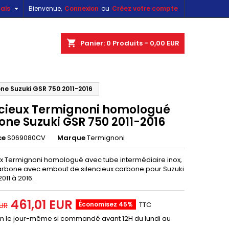

ais
Bienvenue,
Connexion
ou
Créez votre compte
×
×
×
shopping_cart
Panier:
0
Produits - 0,00 EUR
ne Suzuki GSR 750 2011-2016
n
ncieux Termignoni homologué
s
one Suzuki GSR 750 2011-2016
ce
S069080CV
Marque
Termignoni
ux Termignoni homologué avec tube intermédiaire inox,
 carbone avec embout de silencieux carbone pour Suzuki
011 à 2016.
461,01 EUR
Économisez 45%
TTC
EUR
on le jour-même si commandé avant 12H du lundi au