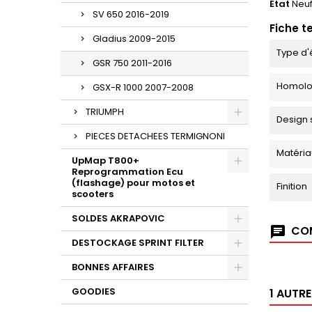
État
Neu
SV 650 2016-2019
Fiche t
Gladius 2009-2015
Type d'
GSR 750 2011-2016
Homolo
GSX-R 1000 2007-2008
TRIUMPH
Design 
PIECES DETACHEES TERMIGNONI
Matéria
UpMap T800+
Reprogrammation Ecu
(flashage) pour motos et
Finition
scooters
SOLDES AKRAPOVIC
COM
DESTOCKAGE SPRINT FILTER
BONNES AFFAIRES
GOODIES
1 AUTR