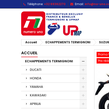
Téléphone:
+32 69362270
Email:
info@no-uno.
M
C
C
add_circle_outline
Vo
No
d'e
Accueil
ECHAPPEMENTS TERMIGNONI
SUZUK
ACCUEIL
Promo !
Prix réd
ECHAPPEMENTS TERMIGNONI
DUCATI
HONDA
YAMAHA
KAWASAKI
APRILIA