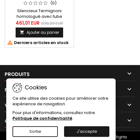
SUZUKI GSR 750 2011-2016
(0)
Silencieux Termignoni
homologué avec tube
intermédiaire inox, finition
461,01 EUR
838,20 EUR
carbone avec embout de
Ajouter au panier

silencieux carbone pour Suzuki
GSR 750 2011 à 2016.

Derniers articles en stock

PRODUITS
Cookies

NOTRE SOCIÉTÉ
Ce site utilise des cookies pour améliorer votre
expérience de navigation.

VOTRE COMPTE
Pour plus d'informations, consultez notre
Politique de confidentialité
.

CONTACT
Sortie
J'accepte
© Copyright 2026 NUMERO UNO - Termignoni.store. All Rights