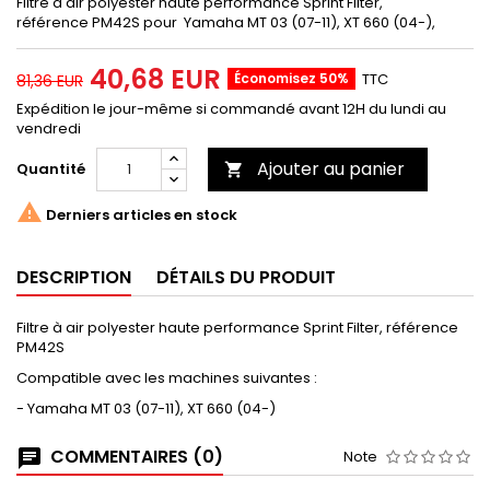
Filtre à air polyester haute performance Sprint Filter,
référence PM42S pour Yamaha MT 03 (07-11), XT 660 (04-),
40,68 EUR
Économisez 50%
TTC
81,36 EUR
Expédition le jour-même si commandé avant 12H du lundi au
vendredi
Ajouter au panier
Quantité


Derniers articles en stock
DESCRIPTION
DÉTAILS DU PRODUIT
Filtre à air polyester haute performance Sprint Filter, référence
PM42S
Compatible avec les machines suivantes :
- Yamaha MT 03 (07-11), XT 660 (04-)
COMMENTAIRES (0)
Note