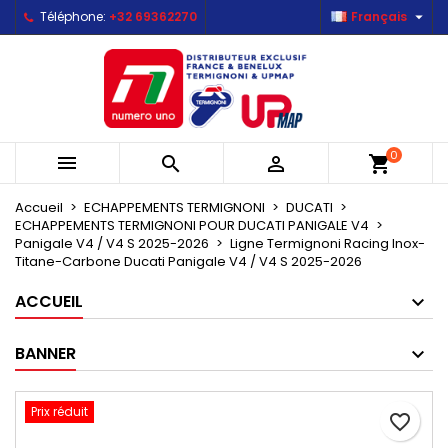

Téléphone:
+32 69362270
Français
×
×
×
Mes listes d'envies
Créer une liste d'envies
Connexion
Créer une nouvelle liste
add_circle_outline
Vous devez être connecté pour ajouter des produits
Nom de la liste d'envies
à votre liste d'envies.
0



shopping_cart
Annuler
Connexion
Annuler
Créer une liste d'envies
Accueil
ECHAPPEMENTS TERMIGNONI
DUCATI
ECHAPPEMENTS TERMIGNONI POUR DUCATI PANIGALE V4
Panigale V4 / V4 S 2025-2026
Ligne Termignoni Racing Inox-
Titane-Carbone Ducati Panigale V4 / V4 S 2025-2026
ACCUEIL
BANNER
Prix réduit
favorite_border