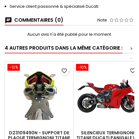
Service client passionné & spécialisé Ducati
COMMENTAIRES (0)
Note
Aucun avis n'a été publié pour le moment.
4 AUTRES PRODUITS DANS LA MÊME CATÉGORIE :
>
<
-10%
-10%
favorite_border
favorite_border
D23109490N - SUPPORT DE
SILENCIEUX TERMIGNONI
PLAQUE TERMIGNONI TITANE
TITANE DUCATI PANIGALE V4