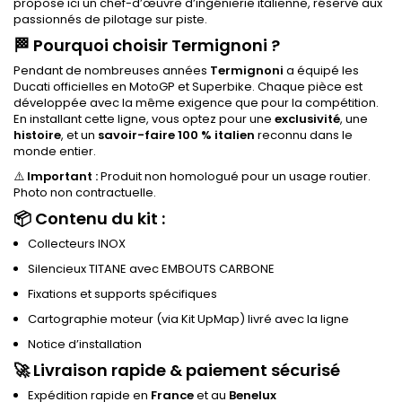
propose ici un chef-d’œuvre d’ingénierie italienne, réservé aux
passionnés de pilotage sur piste.
🏁
Pourquoi choisir Termignoni ?
Pendant de nombreuses années
Termignoni
a équipé les
Ducati officielles en MotoGP et Superbike. Chaque pièce est
développée avec la même exigence que pour la compétition.
En installant cette ligne, vous optez pour une
exclusivité
, une
histoire
, et un
savoir-faire 100 % italien
reconnu dans le
monde entier.
⚠️
Important :
Produit non homologué pour un usage routier.
Photo non contractuelle.
📦
Contenu du kit :
Collecteurs INOX
Silencieux TITANE avec EMBOUTS CARBONE
Fixations et supports spécifiques
Cartographie moteur (via Kit UpMap) livré avec la ligne
Notice d’installation
🚀
Livraison rapide & paiement sécurisé
Expédition rapide en
France
et au
Benelux