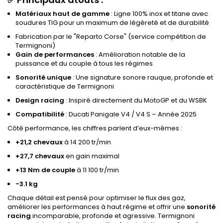
Matériaux haut de gamme
: Ligne 100% inox et titane avec
soudures TIG pour un maximum de légèreté et de durabilité
Fabrication par le "Reparto Corse" (service compétition de
Termignoni)
Gain de performances
: Amélioration notable de la
puissance et du couple à tous les régimes
Sonorité unique
: Une signature sonore rauque, profonde et
caractéristique de Termignoni
Design racing
: Inspiré directement du MotoGP et du WSBK
Compatibilité
: Ducati Panigale V4 / V4 S – Année 2025
Côté performance, les chiffres parlent d’eux-mêmes :
+21,2 chevaux
à 14 200 tr/min
+27,7 chevaux
en gain maximal
+13 Nm de couple
à 11 100 tr/min
-3.1 kg
Chaque détail est pensé pour optimiser le flux des gaz,
améliorer les performances à haut régime et offrir une
sonorité
racing
incomparable, profonde et agressive. Termignoni