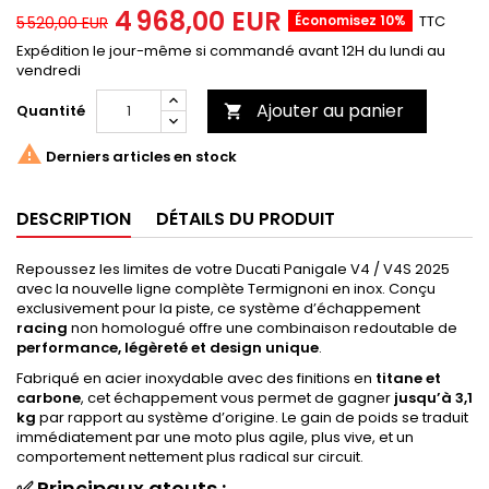
4 968,00 EUR
Économisez 10%
TTC
5 520,00 EUR
Expédition le jour-même si commandé avant 12H du lundi au
vendredi
Ajouter au panier
Quantité


Derniers articles en stock
DESCRIPTION
DÉTAILS DU PRODUIT
Repoussez les limites de votre Ducati Panigale V4 / V4S 2025
avec la nouvelle ligne complète Termignoni en inox. Conçu
exclusivement pour la piste, ce système d’échappement
racing
non homologué offre une combinaison redoutable de
performance, légèreté et design unique
.
Fabriqué en acier inoxydable avec des finitions en
titane et
carbone
, cet échappement vous permet de gagner
jusqu’à 3,1
kg
par rapport au système d’origine. Le gain de poids se traduit
immédiatement par une moto plus agile, plus vive, et un
comportement nettement plus radical sur circuit.
✅
Principaux atouts :