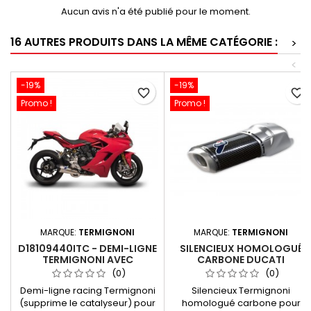
Aucun avis n'a été publié pour le moment.
16 AUTRES PRODUITS DANS LA MÊME CATÉGORIE :
>
<
-19%
-19%
favorite_border
favorite_border
Promo !
Promo !
MARQUE:
TERMIGNONI
MARQUE:
TERMIGNONI
D18109440ITC - DEMI-LIGNE
SILENCIEUX HOMOLOGUÉ
TERMIGNONI AVEC
CARBONE DUCATI
SILENCIEUX TITANE /
MULTISTRADA 1200 2010 -
(0)
(0)
CARBONE DUCATI
2014
Demi-ligne racing Termignoni
Silencieux Termignoni
SUPERSPORT 2017-2020
(supprime le catalyseur) pour
homologué carbone pour