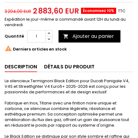
2 883,60 EUR
Économisez 10%
TTC
3 204,00 EUR
Expédition le jour-même si commandé avant 12H du lundi au
vendredi
Ajouter au panier
Quantité


Derniers articles en stock
DESCRIPTION
DÉTAILS DU PRODUIT
Le silencieux Termignoni Black Edition pour Ducati Panigale V4,
V4S et Streetfighter V4 Euro5+ 2025-2026 est conçu pour les
passionnés de performances et de design exclusif.
Fabrique en Inox, Titane avec une finition noire unique et
carbone, ce silencieux combine légèrete, résistance et
esthétique premium. Sa conception optimisée permet une
amélioration du flux des gaz, offrant un gain de puissance tout
en réduisant le poids par rapport au systeme d'origine.
Le Black Edition se distingue par son style sombre et raffine qui