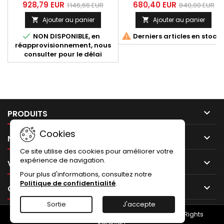
Ducati Supersport 2016-2020
Ducati Multistrada 1200 tous
928,79 EUR
680,40 EUR
1 146,66 EUR
840,00 EUR
avec collecteur inox 2 en 1 et
modèles de 2010 à 2014.
Ajouter au panier
Ajouter au panier


silencieux titane-carbone
Référence Ducati 96480331A;
équipé d'un db-killer.
Référence Termignoni D111;


NON DISPONIBLE, en
Derniers articles en stock
Autre référence MR014COC.
réapprovisionnement, nous
consulter pour le délai

PRODUITS
Cookies

NOTRE SOCIÉTÉ
Ce site utilise des cookies pour améliorer votre
expérience de navigation.

VOTRE COMPTE
Pour plus d'informations, consultez notre
Politique de confidentialité
.

CONTACT
Sortie
J'accepte
© Copyright 2026 NUMERO UNO - Termignoni.store. All Rights
Reserved.