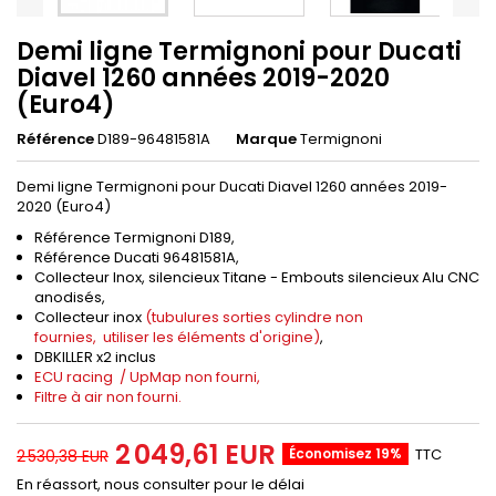
Demi ligne Termignoni pour Ducati
Diavel 1260 années 2019-2020
(Euro4)
Référence
D189-96481581A
Marque
Termignoni
Demi ligne Termignoni pour Ducati Diavel 1260 années 2019-
2020 (Euro4)
Référence Termignoni D189,
Référence Ducati 96481581A,
Collecteur Inox, silencieux Titane - Embouts silencieux Alu CNC
anodisés,
Collecteur inox
(tubulures sorties cylindre non
fournies, utiliser les éléments d'origine)
,
DBKILLER x2 inclus
ECU racing / UpMap non fourni,
Filtre à air non fourni.
2 049,61 EUR
Économisez 19%
TTC
2 530,38 EUR
En réassort, nous consulter pour le délai