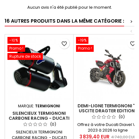
Aucun avis n'a été publié pour le moment.
16 AUTRES PRODUITS DANS LA MÊME CATÉGORIE :
>
<
-10%
-19%
favorite_border
favorite_border
Promo !
Promo !
Rupture de stock
DEMI-LIGNE TERMIGNONI "4
MARQUE:
TERMIGNONI
USCITE DRAGTER EDITION"
SILENCIEUX TERMIGNONI
POUR DUCATI DIAVEL V4
(0)
CARBONE RACING - DUCATI
2023
MONSTER 937 - 950 -
(0)
Offrez à votre Ducati Diavel V4
96481841AA
2023 à 2026 la ligne
SILENCIEUX TERMIGNONI
Termignoni 4 USCITE DRAGSTER
3 839,40 EUR
4 740,00 EUR
CARBONE RACING - DUCATI