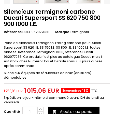
Silencieux Termignoni carbone
Ducati Supersport SS 620 750 800
900 1000 I.E.
Référence
D013-96207703B
Marque
Termignoni
Paire de silencieux Termignoni racing carbone pour Ducati
Supersport SS 620 I.E. SS 750 I.E. SS 800 I.E. SS 1000 I.E. toutes
années. Référence Termignoni D013, référence Ducati
96207703B. Ce produit n'est plus au catalogue Ducati mais il
est stock chez Numéro Uno et livrable sous 2-3 jours ouvrés
après commande.
Silencieux équipés de réducteurs de bruit (db killers)
démontables
1 015,06 EUR
Économisez 19%
TTC
1 253,16 EUR
Expédition le jour-même si commandé avant 12H du lundi au
vendredi
Ajouter au panier
Quantité
