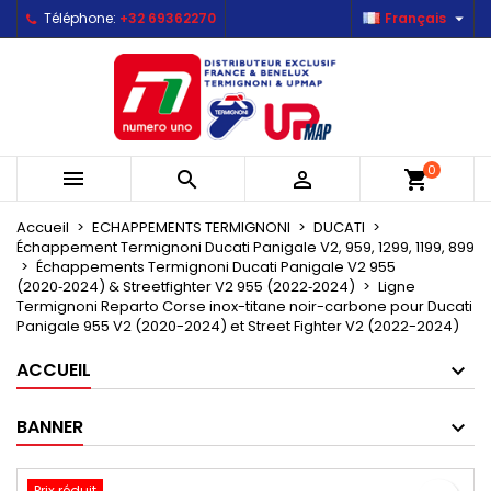

Téléphone:
+32 69362270
Français
×
×
×
Mes listes d'envies
Créer une liste d'envies
Connexion
Créer une nouvelle liste
add_circle_outline
Vous devez être connecté pour ajouter des produits
Nom de la liste d'envies
à votre liste d'envies.
0



shopping_cart
Annuler
Connexion
Annuler
Créer une liste d'envies
Accueil
ECHAPPEMENTS TERMIGNONI
DUCATI
Échappement Termignoni Ducati Panigale V2, 959, 1299, 1199, 899
Échappements Termignoni Ducati Panigale V2 955
(2020‑2024) & Streetfighter V2 955 (2022‑2024)
Ligne
Termignoni Reparto Corse inox-titane noir-carbone pour Ducati
Panigale 955 V2 (2020-2024) et Street Fighter V2 (2022-2024)
ACCUEIL
BANNER
Prix réduit