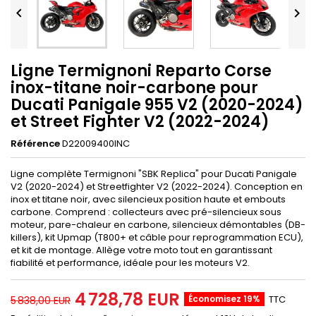


Ligne Termignoni Reparto Corse
inox-titane noir-carbone pour
Ducati Panigale 955 V2 (2020-2024)
et Street Fighter V2 (2022-2024)
Référence
D22009400INC
Ligne complète Termignoni "SBK Replica" pour Ducati Panigale
V2 (2020-2024) et Streetfighter V2 (2022-2024). Conception en
inox et titane noir, avec silencieux position haute et embouts
carbone. Comprend : collecteurs avec pré-silencieux sous
moteur, pare-chaleur en carbone, silencieux démontables (DB-
killers), kit Upmap (T800+ et câble pour reprogrammation ECU),
et kit de montage. Allège votre moto tout en garantissant
fiabilité et performance, idéale pour les moteurs V2.
4 728,78 EUR
Économisez 19%
TTC
5 838,00 EUR