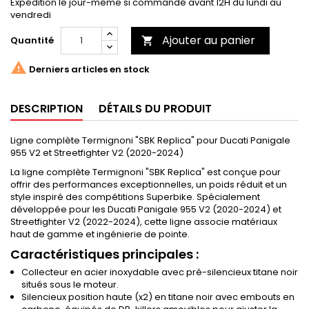
Expédition le jour-même si commandé avant 12H du lundi au
vendredi
Ajouter au panier
Quantité


Derniers articles en stock
DESCRIPTION
DÉTAILS DU PRODUIT
Ligne complète Termignoni "SBK Replica" pour Ducati Panigale
955 V2 et Streetfighter V2 (2020-2024)
La ligne complète Termignoni "SBK Replica" est conçue pour
offrir des performances exceptionnelles, un poids réduit et un
style inspiré des compétitions Superbike. Spécialement
développée pour les Ducati Panigale 955 V2 (2020-2024) et
Streetfighter V2 (2022-2024), cette ligne associe matériaux
haut de gamme et ingénierie de pointe.
Caractéristiques principales :
Collecteur en acier inoxydable avec pré-silencieux titane noir
situés sous le moteur.
Silencieux position haute (x2) en titane noir avec embouts en