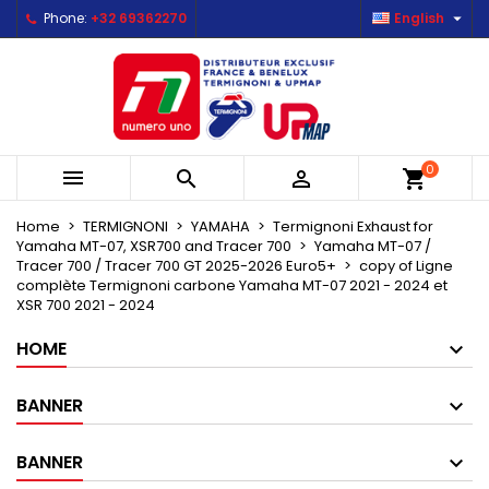

Phone:
+32 69362270
English
×
×
×
Mes listes d'envies
Create wishlist
Sign in
Créer une nouvelle liste
add_circle_outline
You need to be logged in to save products in your
Wishlist name
wishlist.
0



shopping_cart
Cancel
Sign in
Cancel
Create wishlist
Home
TERMIGNONI
YAMAHA
Termignoni Exhaust for
Yamaha MT-07, XSR700 and Tracer 700
Yamaha MT-07 /
Tracer 700 / Tracer 700 GT 2025-2026 Euro5+
copy of Ligne
complète Termignoni carbone Yamaha MT-07 2021 - 2024 et
XSR 700 2021 - 2024
HOME
BANNER
BANNER