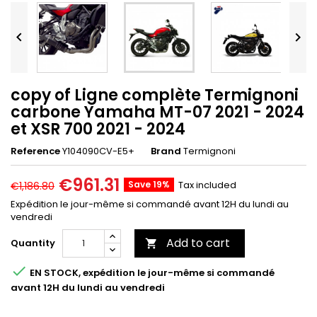


copy of Ligne complète Termignoni
carbone Yamaha MT-07 2021 - 2024
et XSR 700 2021 - 2024
Reference
Y104090CV-E5+
Brand
Termignoni
€961.31
Save 19%
Tax included
€1,186.80
Expédition le jour-même si commandé avant 12H du lundi au
vendredi
Add to cart
Quantity


EN STOCK, expédition le jour-même si commandé
avant 12H du lundi au vendredi