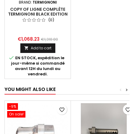
BRAND:
TERMIGNONI
COPY OF LIGNE COMPLÈTE
TERMIGNONI BLACK EDITION
NOIRE ET CARBONE POUR
(0)
YAMAHA MT-07/XSR 700
(2021-2024)
€1,068.23
€1,318.80
Add to cart


EN STOCK, expédition le
jour-même si commandé
avant 12H du lundi au
vendredi.
YOU MIGHT ALSO LIKE
<
>
-9%
favorite_border
favorite_border
On sale!