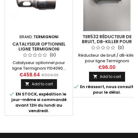
TER532 RÉDUCTEUR DE
BRAND:
TERMIGNONI
BRUIT, DB-KILLER POUR
CATALYSEUR OPTIONNEL
LIGNE TERMIGNONI
(0)
LIGNE TERMIGNONI
Y104090... (MT-07, XSR 700
Y104090...
(0)
Réducteur de bruit / dB-killer
TRACER 700)
pour ligne Termignoni
Catalyseur optionnel pour
Y104090... Compatibles avec
€96.00
ligne Termignoni Y104090...
les références
destinée aux Yamaha MT-07
€458.64
€504.00
Add to cart

d'échappements suivantes :
(toutes années), XSR 700
Y104090CV, Y104090CVB,
Add to cart

(toutes années). Fourni avec

En réassort, nous consulter
Y104090TV.
notice d'installation et certificat
pour le délai.

EN STOCK, expédition le
d'homologation Euro 4.
jour-même si commandé
avant 12H du lundi au
vendredi.