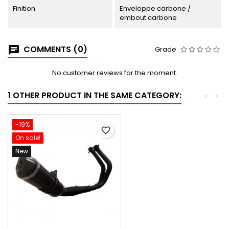
Finition
Enveloppe carbone /
embout carbone
COMMENTS (0)
Grade
No customer reviews for the moment.
1 OTHER PRODUCT IN THE SAME CATEGORY:
<
>
-19%
favorite_border
On sale!
New