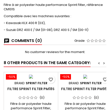
Filtre à air polyester haute performance Sprint Filter, référence
CM101S
Compatible avec les machines suivantes :
- Kawasaki KLX 400 R (03),
- Suzuki DRZ 400 E / SM (01-08), DRZ 400 S / SM (00-11)
COMMENTS (0)
Grade
No customer reviews for the moment.
8 OTHER PRODUCTS IN THE SAME CATEGORY:
<
>
-50%
-50%
favorite_border
favorite_border
BRAND:
SPRINT FILTER
BRAND:
SPRINT FILTER
FILTRE SPRINT FILTER PM18S
FILTRE SPRINT FILTER PM95S
(0)
(0)
Filtre à air polyester haute
Filtre à air polyester haute
performance Sprint Filter,
performance Sprint Filter,