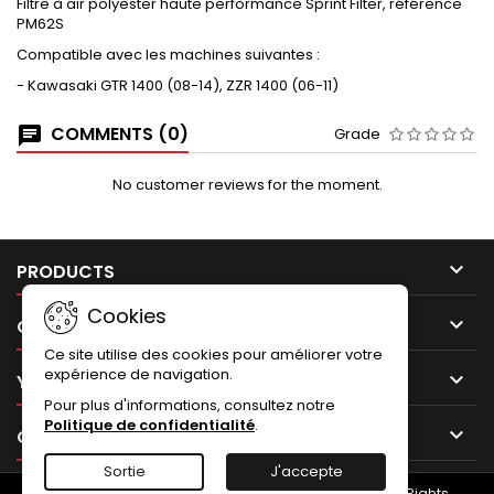
Filtre à air polyester haute performance Sprint Filter, référence
PM62S
Compatible avec les machines suivantes :
- Kawasaki GTR 1400 (08-14), ZZR 1400 (06-11)
COMMENTS (0)
Grade
No customer reviews for the moment.

PRODUCTS
Cookies

OUR COMPANY
Ce site utilise des cookies pour améliorer votre
expérience de navigation.

YOUR ACCOUNT
Pour plus d'informations, consultez notre
Politique de confidentialité
.

CONTACT
Sortie
J'accepte
© Copyright 2026 NUMERO UNO - Termignoni.store. All Rights