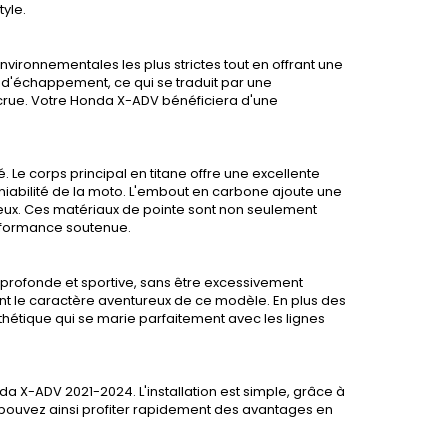
yle.
nvironnementales les plus strictes tout en offrant une
 d'échappement, ce qui se traduit par une
ccrue. Votre Honda X-ADV bénéficiera d'une
 Le corps principal en titane offre une excellente
aniabilité de la moto. L'embout en carbone ajoute une
ieux. Ces matériaux de pointe sont non seulement
erformance soutenue.
is profonde et sportive, sans être excessivement
ent le caractère aventureux de ce modèle. En plus des
hétique qui se marie parfaitement avec les lignes
a X-ADV 2021-2024. L'installation est simple, grâce à
 pouvez ainsi profiter rapidement des avantages en