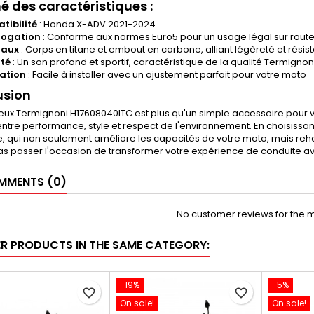
 des caractéristiques :
tibilité
: Honda X-ADV 2021-2024
ogation
: Conforme aux normes Euro5 pour un usage légal sur rout
iaux
: Corps en titane et embout en carbone, alliant légèreté et résis
té
: Un son profond et sportif, caractéristique de la qualité Termignon
lation
: Facile à installer avec un ajustement parfait pour votre moto
usion
ieux Termignoni H17608040ITC est plus qu'un simple accessoire pour v
entre performance, style et respect de l'environnement. En choisissant
, qui non seulement améliore les capacités de votre moto, mais re
pas passer l'occasion de transformer votre expérience de conduite
MENTS (0)
No customer reviews for the 
ER PRODUCTS IN THE SAME CATEGORY:
-19%
-5%
favorite_border
favorite_border
On sale!
On sale!