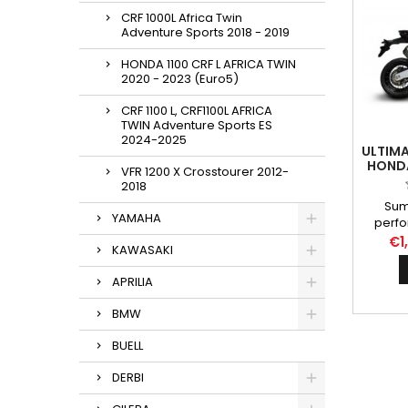
CRF 1000L Africa Twin
Adventure Sports 2018 - 2019
HONDA 1100 CRF L AFRICA TWIN
2020 - 2023 (Euro5)
CRF 1100 L, CRF1100L AFRICA
TWIN Adventure Sports ES
2024-2025
ULTIMA
HONDA
VFR 1200 X Crosstourer 2012-
2018
Sum
YAMAHA
perfo
your H
€1
KAWASAKI
(Euro5
Silence
APRILIA
Stai
H1420
BMW
Shiel
Euro5 
BUELL
in
dedi
DERBI