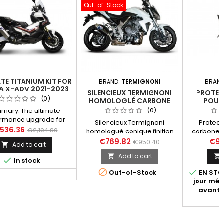
Out-of-Stock
TE TITANIUM KIT FOR
BRAND:
TERMIGNONI
BRA
 X-ADV 2021-2023
SILENCIEUX TERMIGNONI
PROTE
(EURO5)
(0)
HOMOLOGUÉ CARBONE
POU
HONDA CB 1000 R 2008-
TERMIG
(0)
mary: The ultimate
2016
2017-
rmance upgrade for
Silencieux Termignoni
Protec
XAD
onda X-ADV 2021-2023
,536.36
€2,194.80
homologué conique finition
carbone 
)! INCLUDES: TITANIUM
carbone embout inox pour
comp
€769.82
€9
€950.40
Add to cart

r H14208040ITC Racing
Honda CB 1000 R modèles
(ensem
nless Steel Collector
Add to cart

2008 à 2016.
collecte

In stock
9410IXX Carbon Heat
2017 à 


d H142PC Honda X-ADV
Out-of-Stock
EN STO
Upmap Kit Two airbox
jour m
take sleeves and a
avant
cated map (not sold
separately).