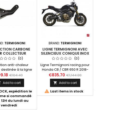
COP
ND:
TERMIGNONI
BRAND:
TERMIGNONI
PERFORMA
CTION CARBONE
LIGNE TERMIGNONI AVEC
POUR HON
R COLLECTEUR
SILENCIEUX CONIQUE INOX
2025 (E
NONI HONDA XADV
POUR HONDA CB/CBR 650 R
(0)
(0)
2020 & NOUVEAU
2018-2020
tion anti-chaleur
Ligne Termignoni racing pour
V 2021-2023
€1,111
destinée à la ligne
Honda CB / CBR 650 R 2018-
lète Termignoni
2020 avec collecteur inox 4
9.18
€835.70
€104.40
€1,144.80

ble silencieux +
en 2 en 1 (type 3 "Y") et
Add to cart
Add to cart


ur) du Honda X-ADV
silencieux conique tout inox.

2020 et XADV 2021-
SANS DB-KILLER

CK, expédition le
Last items in stock
2023.
ême si commandé
 12H du lundi au
vendredi