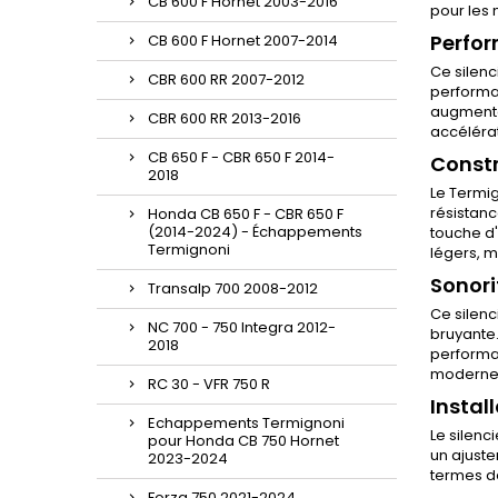
CB 600 F Hornet 2003-2016
pour les 
Perfor
CB 600 F Hornet 2007-2014
Ce silenc
CBR 600 RR 2007-2012
performan
augmentat
CBR 600 RR 2013-2016
accélérat
CB 650 F - CBR 650 F 2014-
Constr
2018
Le Termig
résistanc
Honda CB 650 F - CBR 650 F
(2014-2024) - Échappements
touche d'
Termignoni
légers, m
Sonori
Transalp 700 2008-2012
Ce silenc
NC 700 - 750 Integra 2012-
bruyante.
2018
performan
modernes
RC 30 - VFR 750 R
Instal
Echappements Termignoni
Le silenc
pour Honda CB 750 Hornet
un ajust
2023-2024
termes de
Forza 750 2021-2024