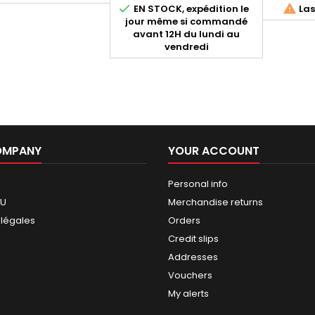


EN STOCK, expédition le
Las
jour même si commandé
avant 12H du lundi au
vendredi
OMPANY
YOUR ACCOUNT
Personal info
GU
Merchandise returns
 légales
Orders
Credit slips
Addresses
Vouchers
My alerts