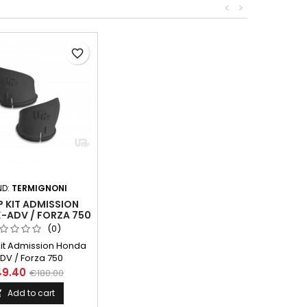
<
>
favorite_border
ND:
TERMIGNONI
 KIT ADMISSION
-ADV / FORZA 750
(0)
it Admission Honda
DV / Forza 750
49.40
€180.00
Add to cart
