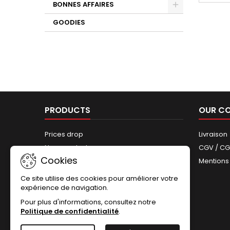
BONNES AFFAIRES
GOODIES
PRODUCTS
OUR C
Prices drop
Livraison
New products
CGV / C
Cookies
Best sales
Mentions
Sitemap
Ce site utilise des cookies pour améliorer votre
expérience de navigation.
Pour plus d'informations, consultez notre
Politique de confidentialité
.