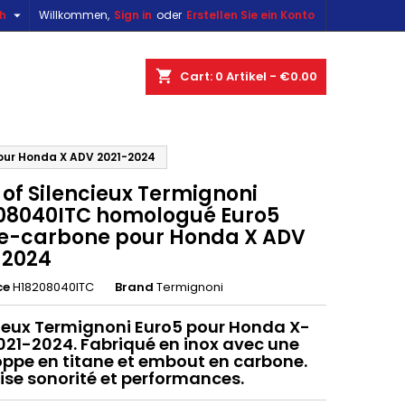

sh
Willkommen,
Sign in
oder
Erstellen Sie ein Konto
×
×
×
shopping_cart
Cart:
0
Artikel - €0.00
n
our Honda X ADV 2021-2024
 of Silencieux Termignoni
t
08040ITC homologué Euro5
ne-carbone pour Honda X ADV
-2024
ce
H18208040ITC
Brand
Termignoni
ieux Termignoni Euro5 pour Honda X-
21-2024. Fabriqué en inox avec une
ppe en titane et embout en carbone.
se sonorité et performances.