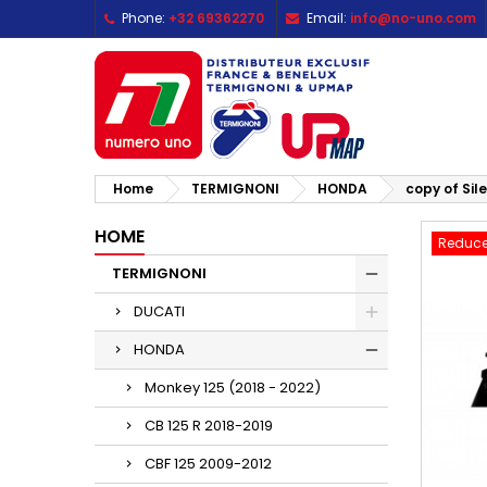
Phone:
+32 69362270
Email:
info@no-uno.com
M
C
S
add_circle_outline
Yo
Wi
Home
TERMIGNONI
HONDA
copy of Si
HOME
Reduce
TERMIGNONI
DUCATI
HONDA
Monkey 125 (2018 - 2022)
CB 125 R 2018-2019
CBF 125 2009-2012