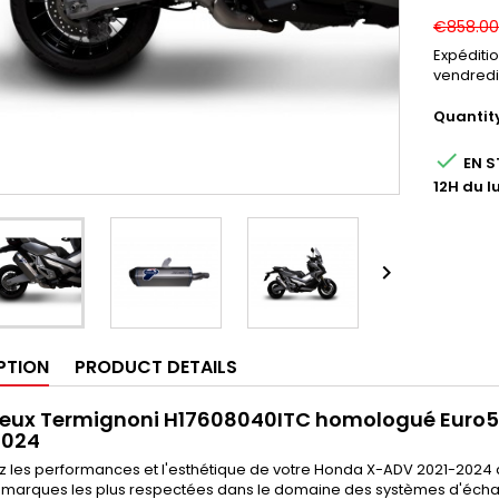
€858.00
Expéditi
vendredi
Quantit

EN S
12H du l

PTION
PRODUCT DETAILS
cieux Termignoni H17608040ITC homologué Euro
2024
z les performances et l'esthétique de votre Honda X-ADV 2021-2024 
s marques les plus respectées dans le domaine des systèmes d'échap