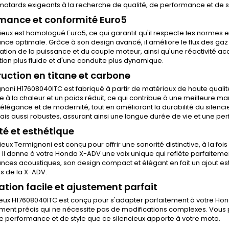
motards exigeants à la recherche de qualité, de performance et de st
mance et conformité Euro5
ieux est homologué Euro5, ce qui garantit qu'il respecte les normes e
ce optimale. Grâce à son design avancé, il améliore le flux des gaz
ion de la puissance et du couple moteur, ainsi qu'une réactivité a
ion plus fluide et d'une conduite plus dynamique.
uction en titane et carbone
noni H17608040ITC est fabriqué à partir de matériaux de haute qualité.
e à la chaleur et un poids réduit, ce qui contribue à une meilleure m
élégance et de modernité, tout en améliorant la durabilité du silenc
ais aussi robustes, assurant ainsi une longue durée de vie et une p
té et esthétique
ieux Termignoni est conçu pour offrir une sonorité distinctive, à la fo
 Il donne à votre Honda X-ADV une voix unique qui reflète parfaitem
ces acoustiques, son design compact et élégant en fait un ajout est
 de la X-ADV.
lation facile et ajustement parfait
ieux H17608040ITC est conçu pour s'adapter parfaitement à votre Hond
ement précis qui ne nécessite pas de modifications complexes. Vous
 performance et de style que ce silencieux apporte à votre moto.