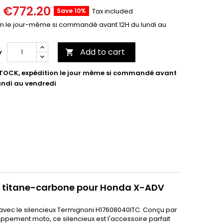
€772.20
Save 10%
Tax included
on le jour-même si commandé avant 12H du lundi au
Add to cart
y

TOCK, expédition le jour même si commandé avant
undi au vendredi
5 titane-carbone pour Honda X-ADV
avec le silencieux Termignoni H17608040ITC. Conçu par
pement moto, ce silencieux est l'accessoire parfait