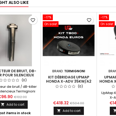
GHT ALSO LIKE
-17%
-17%
favorite_border
favorite_border
On sale!
On sale!
TEUR DE BRUIT, DB-
BRAND:
TERMIGNONI
BRA
ER POUR SILENCIEUX
KIT DÉBRIDAGE UPMAP
UPMAP
GNONI H14208040ITC
(0)
HONDA X-ADV 35KW/A2
HONDA X
H14208040INC
EURO5 2021-2022
(0)
ur de bruit / dB-killer
silencieux Termignoni
UpMap K
H14208040ITC et
€96.90
€102.00
X-A
040INC (HONDA X-ADV,
€418.32
€1
€504.00
Add to cart

Forza 750)
Add to cart

ast items in stock