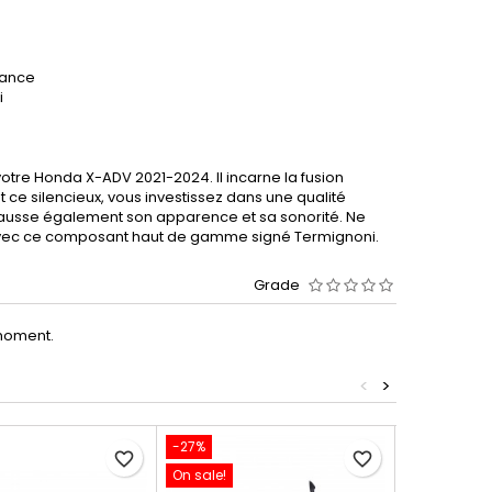
e
tance
i
otre Honda X-ADV 2021-2024. Il incarne la fusion
 ce silencieux, vous investissez dans une qualité
hausse également son apparence et sa sonorité. Ne
 avec ce composant haut de gamme signé Termignoni.
Grade
moment.
<
>
-27%
-25%
favorite_border
favorite_border
On sale!