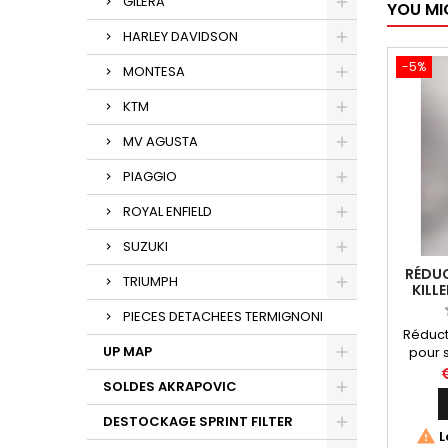
GILERA
YOU MI
HARLEY DAVIDSON
-5%
MONTESA
KTM
MV AGUSTA
PIAGGIO
ROYAL ENFIELD
SUZUKI
RÉDUC
TRIUMPH
KILL
TERMI
PIECES DETACHEES TERMIGNONI
Réducte
UP MAP
pour 
SOLDES AKRAPOVIC
H14208
DESTOCKAGE SPRINT FILTER

L