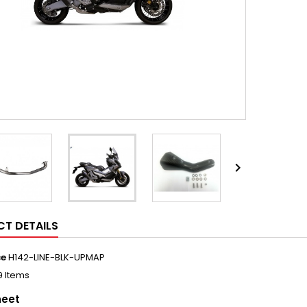

T DETAILS
ce
H142-LINE-BLK-UPMAP
9 Items
heet