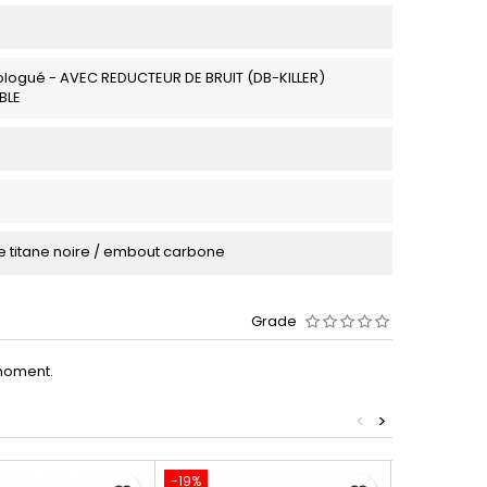
logué - AVEC REDUCTEUR DE BRUIT (DB-KILLER)
BLE
 titane noire / embout carbone
Grade
moment.
<
>
-19%
-19%