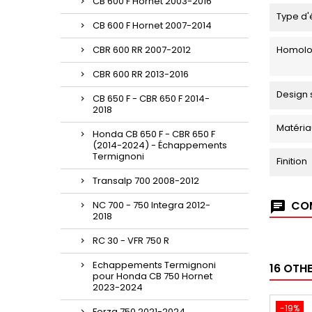
CB 600 F Hornet 2003-2016
Type d'
CB 600 F Hornet 2007-2014
CBR 600 RR 2007-2012
Homolo
CBR 600 RR 2013-2016
Design 
CB 650 F - CBR 650 F 2014-
2018
Matéria
Honda CB 650 F - CBR 650 F
(2014-2024) - Échappements
Termignoni
Finition
Transalp 700 2008-2012
COM
NC 700 - 750 Integra 2012-
2018
RC 30 - VFR 750 R
Echappements Termignoni
16 OTH
pour Honda CB 750 Hornet
2023-2024
-19%
Forza 750 2021-2024