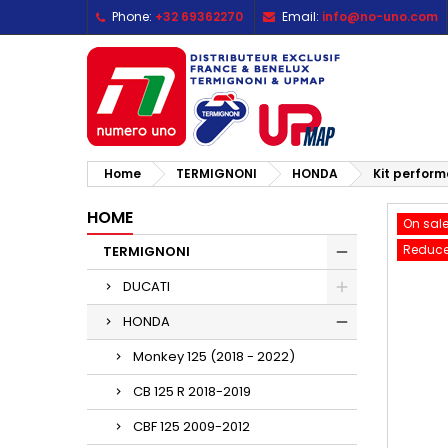
Phone:
+32 69362270
Email:
info@no-uno.com
M
C
S
add_circle_outline
Yo
Wi
Home
TERMIGNONI
HONDA
Kit perform
HOME
On sale
Reduce
TERMIGNONI
DUCATI
HONDA
Monkey 125 (2018 - 2022)
CB 125 R 2018-2019
CBF 125 2009-2012