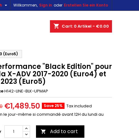

sh
Willkommen,
Sign in
oder
Erstellen Sie ein Konto
×
×
×
shopping_cart
Cart:
0
Artikel - €0.00
n
3 (Euro5)
erformance "Black Edition" pour
t
a X-ADV 2017-2020 (Euro4) et
-2023 (Euro5)
ce
H142-LINE-BLK-UPMAP
€1,489.50
Save 25%
Tax included
00
on le jour-même si commandé avant 12H du lundi au
Add to cart
y
