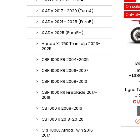
On sale
X ADV 2017 - 2020 (Euro4)
Out-of
X ADV 2021 - 2025 (Euro5)
X ADV 2025 (Euro5+)
Honda XL 750 Transalp 2023-
2025
CBR 1000 RR 2004-2005
BR
CBR 1000 RR 2006-2007
LI
H148
CARBO
CBR 1000 RR 2008-2013
Ligne 
CBR 1000 RR Fireblade 2017-
CR
2019
2020 av
€1
1 en 
CB 1000 R 2008-2016
envelo
de sile
CB 1000 R 2018-20120
avec ca
pou
CRF 1000L Africa Twin 2016-
2017