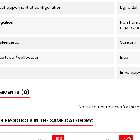
échappement et configuration
Ligne 2x1
gation
Non homo
DEMONTA
silencieux
Scream
ux tube / collecteur
Inox
Enveloppe
MENTS (0)
No customer reviews for the 
ER PRODUCTS IN THE SAME CATEGORY:
-19%
-75%