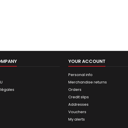
OMPANY
YOUR ACCOUNT
Personal info
GU
Merchandise returns
 légales
Orders
Credit slips
Addresses
Vouchers
My alerts