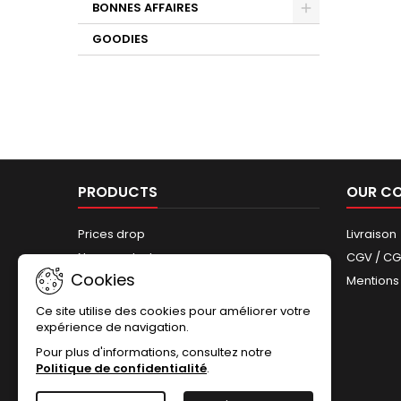
BONNES AFFAIRES
GOODIES
PRODUCTS
OUR C
Prices drop
Livraison
New products
CGV / C
Cookies
Best sales
Mentions
Sitemap
Ce site utilise des cookies pour améliorer votre
expérience de navigation.
Pour plus d'informations, consultez notre
Politique de confidentialité
.