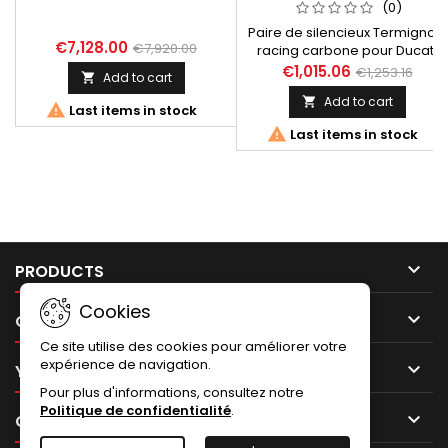
SUPERSPORT SS 620 750
(0)
800 900 1000 I.E.
Paire de silencieux Termignoni
€7,128.00
€7,920.00
racing carbone pour Ducati
Supersport SS 620 I.E. SS 750 I.E.
€1,015.06
€1,253.16
Add to cart

SS 800 I.E. SS 1000 I.E. toutes
Add to cart

années. Référence Termignoni

Last items in stock
D013, référence Ducati

Last items in stock
96207703B. Ce produit n'est
plus au catalogue Ducati mais
il est stock chez Numéro Uno
et livrable sous 2-3 jours
ouvrés après commande.
Silencieux équipés de
réducteurs de bruit...

PRODUCTS
Cookies

OUR COMPANY
Ce site utilise des cookies pour améliorer votre
expérience de navigation.

YOUR ACCOUNT
Pour plus d'informations, consultez notre
Politique de confidentialité
.

CONTACT