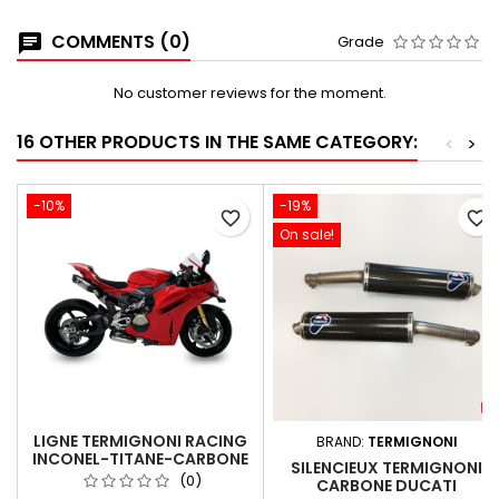
COMMENTS (0)
Grade
No customer reviews for the moment.
16 OTHER PRODUCTS IN THE SAME CATEGORY:
<
>
-10%
-19%
favorite_border
favorite_border
On sale!
LIGNE TERMIGNONI RACING
BRAND:
TERMIGNONI
INCONEL-TITANE-CARBONE
SILENCIEUX TERMIGNONI
DUCATI PANIGALE V4 / V4 S
(0)
CARBONE DUCATI
2025-2026