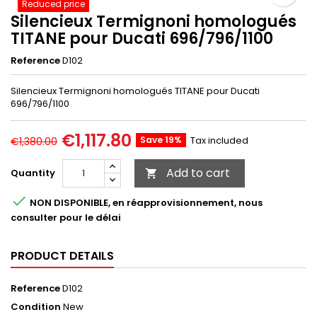
Reduced price
Silencieux Termignoni homologués
TITANE pour Ducati 696/796/1100
Reference
D102
Silencieux Termignoni homologués TITANE pour Ducati
696/796/1100
€1,117.80
Save 19%
Tax included
€1,380.00
Add to cart
Quantity


NON DISPONIBLE, en réapprovisionnement, nous
consulter pour le délai
PRODUCT DETAILS
Reference
D102
Condition
New