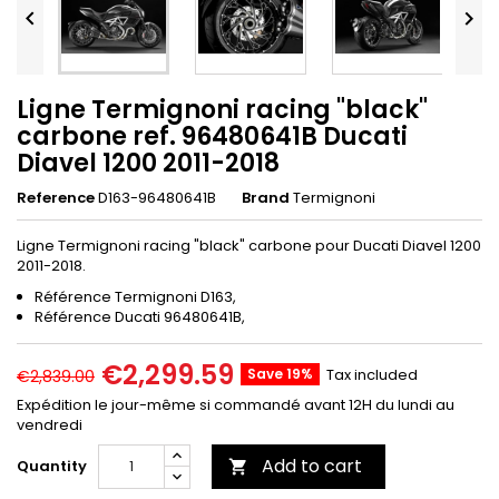


Ligne Termignoni racing "black"
carbone ref. 96480641B Ducati
Diavel 1200 2011-2018
Reference
D163-96480641B
Brand
Termignoni
Ligne Termignoni racing "black" carbone pour Ducati Diavel 1200
2011-2018.
Référence Termignoni D163,
Référence Ducati 96480641B,
€2,299.59
Save 19%
Tax included
€2,839.00
Expédition le jour-même si commandé avant 12H du lundi au
vendredi
Add to cart
Quantity
