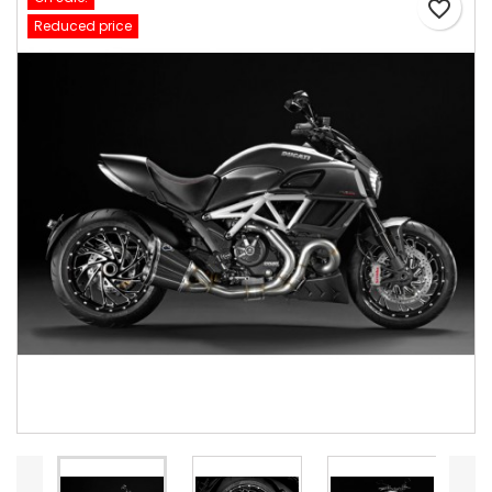
favorite_border
Reduced price