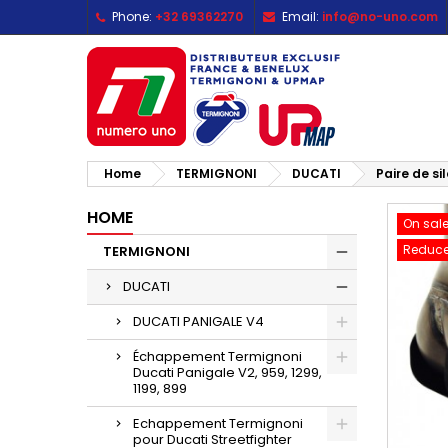
Phone:
+32 69362270
Email:
info@no-uno.com
M
C
S
add_circle_outline
Yo
Wi
Home
TERMIGNONI
DUCATI
Paire de si
HOME
On sale
Reduce
TERMIGNONI
DUCATI
DUCATI PANIGALE V4
Échappement Termignoni
Ducati Panigale V2, 959, 1299,
1199, 899
Echappement Termignoni
pour Ducati Streetfighter