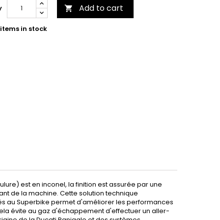
Add to cart
y

items in stock
ure) est en inconel, la finition est assurée par une
vant de la machine. Cette solution technique
nés au Superbike permet d'améliorer les performances
ela évite au gaz d'échappement d'effectuer un aller-
rigine de la Ducati Panigale et des systèmes