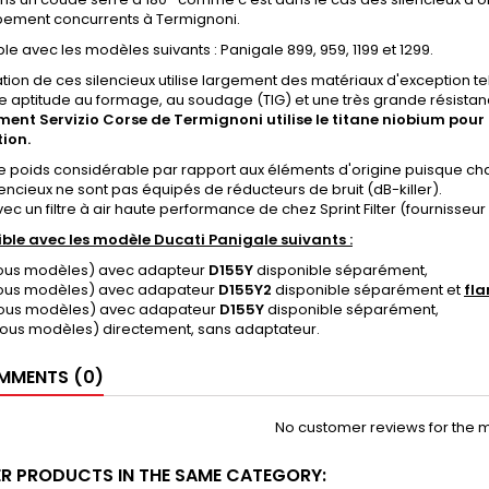
ement concurrents à Termignoni.
e avec les modèles suivants : Panigale 899, 959, 1199 et 1299.
ation de ces silencieux utilise largement des matériaux d'exception t
te aptitude au formage, au soudage (TIG) et une très grande résis
ment Servizio
Corse de
Termignoni
utilise le titane niobium
pour 
ion.
e poids considérable par rapport aux éléments d'origine puisque cha
encieux ne sont pas équipés de réducteurs de bruit (dB-killer).
vec un filtre à air haute performance de chez Sprint Filter (fournisseur
le avec les modèle Ducati Panigale suivants :
ous modèles) avec adapteur
D155Y
disponible séparément,
ous modèles) avec adapateur
D155Y2
disponible séparément et
fla
ous modèles) avec adapateur
D155Y
disponible séparément,
ous modèles) directement, sans adaptateur.
MENTS (0)
No customer reviews for the 
ER PRODUCTS IN THE SAME CATEGORY: