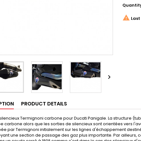
Quantit

Last 

PTION
PRODUCT DETAILS
silencieux Termignoni carbone pour Ducati Panigale. La structure (tubul
 carbone alors que les sorties de silencieux sont orientées vers l'a
ée par Termignoni initialement sur les lignes d'échappement desti
ant une section de passage des gaz plus importante. Par ailleurs, c
ns un coude serré à 180° comme c'est dans le cas des silencieux d'o