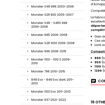
d'échapp
Monster S4R 996 2003-2006
Compatibl
Monster S2R 800 2005-2007
La fabric
excellen
Monster S4R - S4RS 998
départe
2006-2008
compétit
Monster 695 2006-2008
Gain d
Ces sil
Monster S2R 1000 2006-2008
Livré a
Monster 696 2008-2015
Compatib
899
(t
Monster 1100 - 1100 S 2009-
959
(t
2010
1199
(t
1299
(t
Monster 796 2010-2015
848 Evo - 848 Evo dark 2011-
COM
2013
Monster 1100 Evo 2011-2013
Monster 937 2021-2022
16 OTH