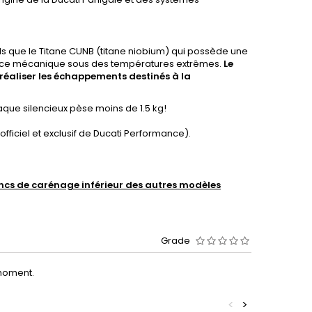
els que le Titane CUNB (titane niobium) qui possède une
tance mécanique sous des températures extrêmes.
Le
réaliser
les
échappements destinés à la
que silencieux pèse moins de 1.5 kg!
 officiel et exclusif de Ducati Performance).
ncs de carénage inférieur des autres modèles
Grade
moment.
<
>