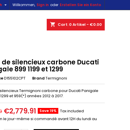

sh
Willkommen,
Sign in
oder
Erstellen Sie ein Konto
×
×
×
shopping_cart
Cart:
0
Artikel - €0.00
n
 de silencieux carbone Ducati
t
ale 899 1199 et 1299
ce
D155102CPT
Brand
Termignoni
 silencieux Termignoni carbone pour Ducati Panigale
, 1299 et 959(*) années 2012 à 2017.
€2,779.91
Save 19%
Tax included
9
on le jour-même si commandé avant 12H du lundi au