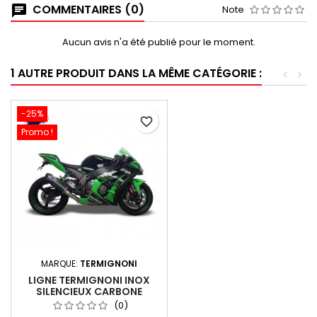
COMMENTAIRES (0)
Note
Aucun avis n'a été publié pour le moment.
1 AUTRE PRODUIT DANS LA MÊME CATÉGORIE :
<
>
-25%
favorite_border
Promo !
MARQUE:
TERMIGNONI
LIGNE TERMIGNONI INOX
SILENCIEUX CARBONE
KAWASAKI ZX10 R 2010-2018
(0)