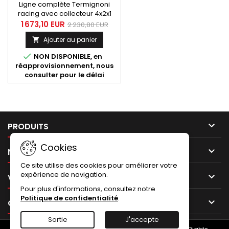
Ligne complète Termignoni
racing avec collecteur 4x2x1
inox et silencieux finition
1 673,10 EUR
2 230,80 EUR
carbone avec embout
Ajouter au panier

carbone pour Kawasaki ZX10 R
années 2010 à 2018.

NON DISPONIBLE, en
réapprovisionnement, nous
consulter pour le délai

PRODUITS
Cookies

NOTRE SOCIÉTÉ
Ce site utilise des cookies pour améliorer votre
expérience de navigation.

VOTRE COMPTE
Pour plus d'informations, consultez notre
Politique de confidentialité
.

CONTACT
Sortie
J'accepte