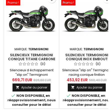
Promo !
Promo !
MARQUE:
TERMIGNONI
MARQUE:
TERMIGNONI
SILENCIEUX TERMIGNONI
SILENCIEUX TERMIGNONI
CONIQUE TITANE CARBONE
CONIQUE INOX EMBOUT
POUR KAWASAKI Z 900 RS
INOX POUR KAWASAKI Z 900
(0)
(0)
2018-2022
RS 2018-2022
Silencieux d échappement
Silencieux "slip on" Termignoni
"slip on" Termignoni
racing conique finition
racing adaptable au collecteur
inox adatable au collecteur
669,71 EUR
453,92 EUR
826,80 EUR
560,40 EUR
d'origine finition titane -
d'origine pour Kawasaki Z 900
Ajouter au panier
Ajouter au panier


carbone pour Kawasaki Z 900
RS tous modèles de 2018 à
RS tous modèles de 2018
2022.


NON DISPONIBLE, en
NON DISPONIBLE, en
à 2022. Silencieux équipé d'un
réapprovisionnement, nous
réapprovisionnement, nous
réducteur de bruit (db-killer)
consulter pour le délai
consulter pour le délai
démontable.