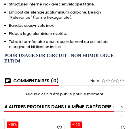
Structures interne inox avec enveloppe titane,
Embout de silencieux aluminium carbone, Design
"Relevance" (forme hexagonale),
Bandes sous-rivets inox,
Plaque logo aluminium rivetée,
Tube intermédiaire pour raccordement au collecteur
d'origine et kit fixation inclus.
POUR USAGE SUR CIRCUIT - NON HOMOLOGUE
EURO4
COMMENTAIRES (0)
Note
Aucun avis n'a été publié pour le moment.
4 AUTRES PRODUITS DANS LA MÊME CATÉGORIE :
>
<
-19%
-19%
favorite_border
favorite_border