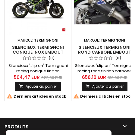
MARQUE:
TERMIGNONI
MARQUE:
TERMIGNONI
SILENCIEUX TERMIGNONI
SILENCIEUX TERMIGNONI
CONIQUE INOX EMBOUT
ROND CARBONE EMBOUT
INOX POUR KAWASAKI Z900
INOX POUR KAWASAKI Z900
(0)
(0)
2020-2022
2020-2022
Silencieux "slip on" Termignoni
Silencieux "slip on" Termignoni
racing conique finition
racing rond finition carbone
inox adatable au collecteur
avec embout inox adatable au
504,47 EUR
656,10 EUR
622,80 EUR
810,00 EUR
d'origine pour Kawasaki Z 900
collecteur d'origine
Ajouter au panier
Ajouter au panier


tous modèles de 2020 à 2022.
pour Kawasaki Z 900 tous
modèles de 2020 à 2022.


Derniers articles en stock
Derniers articles en stock
Silencieux équipé d'un
réducteur de bruit (db-killer)
démontable.

PRODUITS