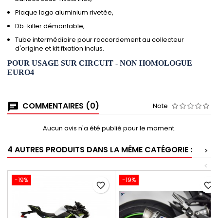
Plaque logo aluminium rivetée,
Db-killer démontable,
Tube intermédiaire pour raccordement au collecteur
d'origine et kit fixation inclus.
POUR USAGE SUR CIRCUIT - NON HOMOLOGUE
EURO4
COMMENTAIRES (0)
Note
Aucun avis n'a été publié pour le moment.
4 AUTRES PRODUITS DANS LA MÊME CATÉGORIE :
>
<
-19%
-19%
favorite_border
favorite_border