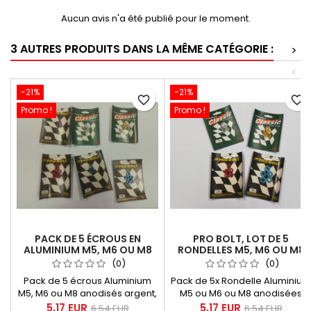
Aucun avis n'a été publié pour le moment.
3 AUTRES PRODUITS DANS LA MÊME CATÉGORIE :
>
<
-21%
-21%
favorite_border
favorite_border
Promo !
Promo !
PACK DE 5 ÉCROUS EN
PRO BOLT, LOT DE 5
ALUMINIUM M5, M6 OU M8
RONDELLES M5, M6 OU M8
ANODISÉS ARGENT, OR,
ANODISÉES ARGENT, OR,
(0)
(0)
ROUGE, VIOLET
ROUGE, BLEU
Pack de 5 écrous Aluminium
Pack de 5x Rondelle Aluminium
M5, M6 ou M8 anodisés argent,
M5 ou M6 ou M8 anodisées
or, rouge ou violet
argent, or, rouge, ou bleu.
5,17 EUR
5,17 EUR
6,54 EUR
6,54 EUR