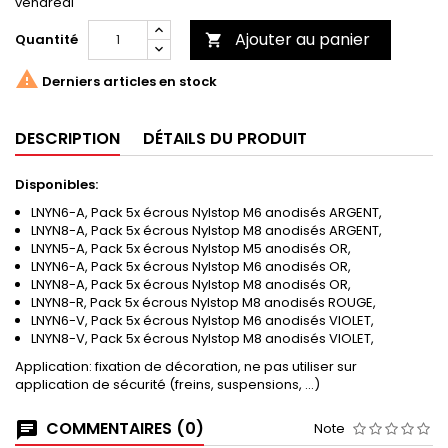
vendredi
Ajouter au panier
Quantité


Derniers articles en stock
DESCRIPTION
DÉTAILS DU PRODUIT
Disponibles:
LNYN6-A, Pack 5x écrous Nylstop M6 anodisés ARGENT,
LNYN8-A, Pack 5x écrous Nylstop M8 anodisés ARGENT,
LNYN5-A, Pack 5x écrous Nylstop M5 anodisés OR,
LNYN6-A, Pack 5x écrous Nylstop M6 anodisés OR,
LNYN8-A, Pack 5x écrous Nylstop M8 anodisés OR,
LNYN8-R, Pack 5x écrous Nylstop M8 anodisés ROUGE,
LNYN6-V, Pack 5x écrous Nylstop M6 anodisés VIOLET,
LNYN8-V, Pack 5x écrous Nylstop M8 anodisés VIOLET,
Application: fixation de décoration, ne pas utiliser sur
application de sécurité (freins, suspensions, ...)
COMMENTAIRES (0)
Note