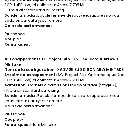
SCP-H41B-xxx) et collecteur Arrow 71798 MI
Filtre a air :
standard ou racing
Sonde lambda :
Boucle fermee desactivee, suppression du
code erreur catalyseur arriere
Gains de performance :
Puissance :
-
Couple :
-
Remarques :
-
18. Echappement SC-Project Slip-On + collecteur Arrow +
MIntake
Nom de la configuration :
XADV 25 EU SC SON ARW MINTAKE
Système d’echappement :
SC-Project Slip-On homologue (ref.
SCP-H41B-xxx) et collecteur Arrow 71798 MI
Admission :
Cornets d’admission UpMap MIntake (Stage 2),
filtre a air standard ou racing
Sonde lambda :
Boucle fermee desactivee, suppression du
code erreur catalyseur arriere
Gains de performance :
Puissance :
-
Couple :
-
Remarques :
Idem MIntake