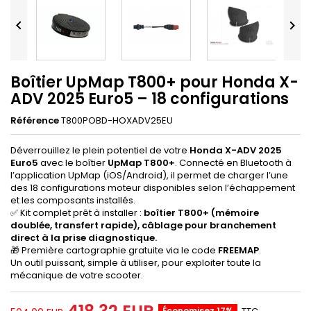


Boîtier UpMap T800+ pour Honda X-
ADV 2025 Euro5 – 18 configurations
Référence
T800POBD-HOXADV25EU
Déverrouillez le plein potentiel de votre
Honda X-ADV 2025
Euro5
avec le boîtier
UpMap T800+
. Connecté en Bluetooth à
l’application UpMap (iOS/Android), il permet de charger l’une
des 18 configurations moteur disponibles selon l’échappement
et les composants installés.
✅ Kit complet prêt à installer :
boîtier T800+ (mémoire
doublée, transfert rapide), câblage pour branchement
direct à la prise diagnostique.
🎁 Première cartographie gratuite via le code
FREEMAP
.
Un outil puissant, simple à utiliser, pour exploiter toute la
mécanique de votre scooter.
Économisez 17%