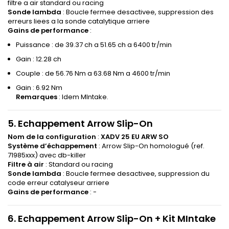
filtre a air standard ou racing
Sonde lambda
: Boucle fermee desactivee, suppression des
erreurs liees a la sonde catalytique arriere
Gains de performance
:
Puissance : de 39.37 ch a 51.65 ch a 6400 tr/min
Gain : 12.28 ch
Couple : de 56.76 Nm a 63.68 Nm a 4600 tr/min
Gain : 6.92 Nm
Remarques
: Idem MIntake.
5. Echappement Arrow Slip-On
Nom de la configuration
:
XADV 25 EU ARW SO
Système d’échappement
: Arrow Slip-On homologué (ref.
71985xxx) avec db-killer
Filtre à air
: Standard ou racing
Sonde lambda
: Boucle fermee desactivee, suppression du
code erreur catalyseur arriere
Gains de performance
: -
6. Echappement Arrow Slip-On + Kit MIntake