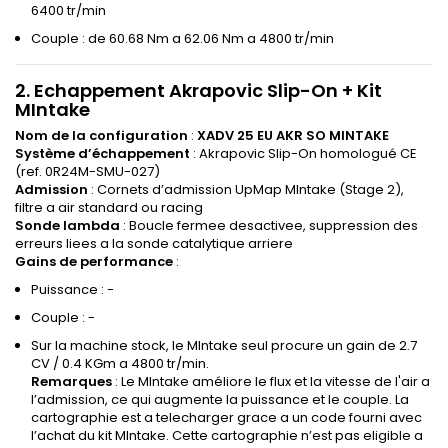
6400 tr/min
Couple : de 60.68 Nm a 62.06 Nm a 4800 tr/min
2. Echappement Akrapovic Slip-On + Kit
MIntake
Nom de la configuration
:
XADV 25 EU AKR SO MINTAKE
Système d’échappement
: Akrapovic Slip-On homologué CE
(ref. 0R24M-SMU-027)
Admission
: Cornets d’admission UpMap MIntake (Stage 2),
filtre a air standard ou racing
Sonde lambda
: Boucle fermee desactivee, suppression des
erreurs liees a la sonde catalytique arriere
Gains de performance
:
Puissance : -
Couple : -
Sur la machine stock, le MIntake seul procure un gain de 2.7
CV / 0.4 KGm a 4800 tr/min.
Remarques
: Le MIntake améliore le flux et la vitesse de l'air a
l’admission, ce qui augmente la puissance et le couple. La
cartographie est a telecharger grace a un code fourni avec
l’achat du kit MIntake. Cette cartographie n’est pas eligible a