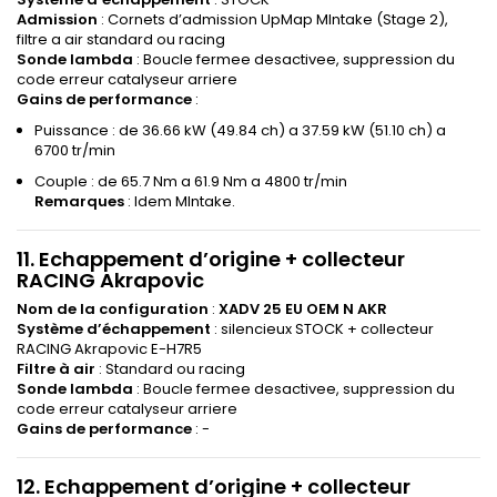
Admission
: Cornets d’admission UpMap MIntake (Stage 2),
filtre a air standard ou racing
Sonde lambda
: Boucle fermee desactivee, suppression du
code erreur catalyseur arriere
Gains de performance
:
Puissance : de 36.66 kW (49.84 ch) a 37.59 kW (51.10 ch) a
6700 tr/min
Couple : de 65.7 Nm a 61.9 Nm a 4800 tr/min
Remarques
: Idem MIntake.
11. Echappement d’origine + collecteur
RACING Akrapovic
Nom de la configuration
:
XADV 25 EU OEM N AKR
Système d’échappement
: silencieux STOCK + collecteur
RACING Akrapovic E-H7R5
Filtre à air
: Standard ou racing
Sonde lambda
: Boucle fermee desactivee, suppression du
code erreur catalyseur arriere
Gains de performance
: -
12. Echappement d’origine + collecteur