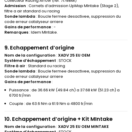
Collecteur Racing Arrow (ref. 71798MI)
Admission
: Cornets d’admission UpMap MIntake (Stage 2),
filtre a air standard ou racing
Sonde lambda
: Boucle fermee desactivee, suppression du
code erreur catalyseur arriere
Gains de performance
: -
Remarques
: Idem MIntake.
9. Echappement d’origine
Nom de la configuration
:
XADV 25 EU OEM
Système d’échappement
: STOCK
Filtre à air
: Standard ou racing
Sonde lambda
: Boucle fermee desactivee, suppression du
code erreur catalyseur arriere
Gains de performance
:
Puissance : de 36.66 kW (49.84 ch) a 37.68 kW (51.23 ch) a
6700 tr/min
Couple : de 63.6 Nm a 61.9 Nm a 4800 tr/min
10. Echappement d’origine + Kit MIntake
Nom de la configuration
:
XADV 25 EU OEM MINTAKE
Système d’échappement
: STOCK