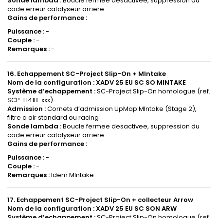
Sonde lambda :
Boucle fermee desactivee, suppression du
code erreur catalyseur arriere
Gains de performance :
Puissance :
-
Couple :
-
Remarques :
-
16. Echappement SC-Project Slip-On + MIntake
Nom de la configuration :
XADV 25 EU SC SO MINTAKE
Système d’echappement :
SC-Project Slip-On homologue (ref.
SCP-H41B-xxx)
Admission :
Cornets d’admission UpMap MIntake (Stage 2),
filtre a air standard ou racing
Sonde lambda :
Boucle fermee desactivee, suppression du
code erreur catalyseur arriere
Gains de performance :
Puissance :
-
Couple :
-
Remarques :
Idem MIntake
17. Echappement SC-Project Slip-On + collecteur Arrow
Nom de la configuration :
XADV 25 EU SC SON ARW
Système d’echappement :
SC-Project Slip-On homologue (ref.