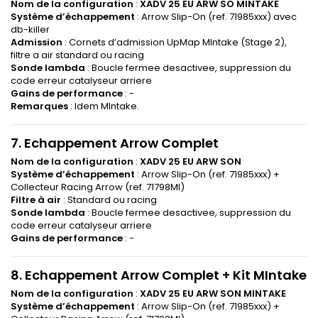
Nom de la configuration
:
XADV 25 EU ARW SO MINTAKE
Système d’échappement
: Arrow Slip-On (ref. 71985xxx) avec
db-killer
Admission
: Cornets d’admission UpMap MIntake (Stage 2),
filtre a air standard ou racing
Sonde lambda
: Boucle fermee desactivee, suppression du
code erreur catalyseur arriere
Gains de performance
: -
Remarques
: Idem MIntake.
7. Echappement Arrow Complet
Nom de la configuration
:
XADV 25 EU ARW SON
Système d’échappement
: Arrow Slip-On (ref. 71985xxx) +
Collecteur Racing Arrow (ref. 71798MI)
Filtre à air
: Standard ou racing
Sonde lambda
: Boucle fermee desactivee, suppression du
code erreur catalyseur arriere
Gains de performance
: -
8. Echappement Arrow Complet + Kit MIntake
Nom de la configuration
:
XADV 25 EU ARW SON MINTAKE
Système d’échappement
: Arrow Slip-On (ref. 71985xxx) +