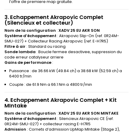
l’offre de premiere map gratuite.
3. Echappement Akrapovic Complet
(Silencieux et collecteur)
Nom de la configuration
:
XADV 25 EU AKR SON
Système d’échappement
: Akrapovic Slip-On (ref. 0R24M-
SMU-027) + Collecteur Racing Akrapovic (ref. E-H7R5)
Filtre à air
: Standard ou racing
Sonde lambda
: Boucle fermee desactivee, suppression du
code erreur catalyseur arriere
Gains de performance
:
Puissance : de 36.66 kW (49.84 ch) a 38.68 kW (52.59 ch) a
6400 tr/min
Couple : de 61.9 Nm a 66.1 Nm a 4800 tr/min
4. Echappement Akrapovic Complet + Kit
MIntake
Nom de la configuration
:
XADV 25 EU AKR SON MINTAKE
Système d’échappement
: Silencieux Akrapovic CE (ref.
0R24M-SMU-027) + collecteur racing E-H7R5
Admission
: Cornets d’admission UpMap MIntake (Stage 2),