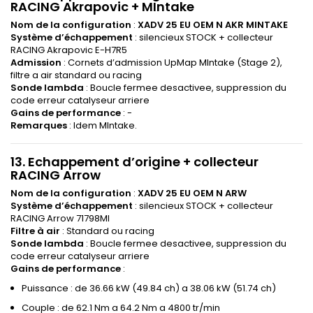
RACING Akrapovic + MIntake
Nom de la configuration
:
XADV 25 EU OEM N AKR MINTAKE
Système d’échappement
: silencieux STOCK + collecteur
RACING Akrapovic E-H7R5
Admission
: Cornets d’admission UpMap MIntake (Stage 2),
filtre a air standard ou racing
Sonde lambda
: Boucle fermee desactivee, suppression du
code erreur catalyseur arriere
Gains de performance
: -
Remarques
: Idem MIntake.
13. Echappement d’origine + collecteur
RACING Arrow
Nom de la configuration
:
XADV 25 EU OEM N ARW
Système d’échappement
: silencieux STOCK + collecteur
RACING Arrow 71798MI
Filtre à air
: Standard ou racing
Sonde lambda
: Boucle fermee desactivee, suppression du
code erreur catalyseur arriere
Gains de performance
:
Puissance : de 36.66 kW (49.84 ch) a 38.06 kW (51.74 ch)
Couple : de 62.1 Nm a 64.2 Nm a 4800 tr/min