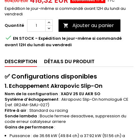
418,32 EUR
TTC
504,00 EUR
Expédition le jour-même si commandé avant 12H du lundi au
vendredi
Ajouter au panier
Quantité


EN STOCK - Expédition le jour-même si commandé
avant 12H du lundi au vendredi
DESCRIPTION
DÉTAILS DU PRODUIT
✅ Configurations disponibles
1. Echappement Akrapovic Slip-On
Nom de la configuration
:
XADV 25 EU AKR SO
Système d’échappement
: Akrapovic Slip-On homologué CE
(ref. 0R24M-SMU-027)
Filtre à air
: Standard ou racing
Sonde lambda
: Boucle fermee desactivee, suppression du
code erreur catalyseur arriere
Gains de performance
:
Puissance : de 36.66 kW (49.84 ch) a 37.92 kW (51.56 ch) a