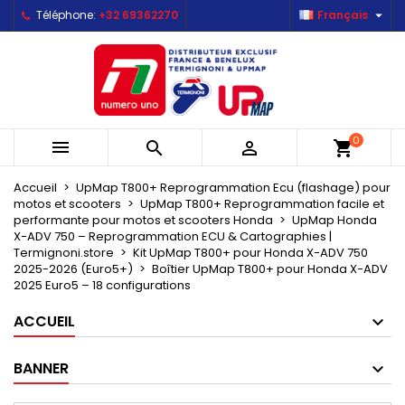

Téléphone:
+32 69362270
Français
×
×
×
Mes listes d'envies
Créer une liste d'envies
Connexion
Créer une nouvelle liste
add_circle_outline
Vous devez être connecté pour ajouter des produits
Nom de la liste d'envies
à votre liste d'envies.
0



shopping_cart
Annuler
Connexion
Annuler
Créer une liste d'envies
Accueil
UpMap T800+ Reprogrammation Ecu (flashage) pour
motos et scooters
UpMap T800+ Reprogrammation facile et
performante pour motos et scooters Honda
UpMap Honda
X-ADV 750 – Reprogrammation ECU & Cartographies |
Termignoni.store
Kit UpMap T800+ pour Honda X-ADV 750
2025-2026 (Euro5+)
Boîtier UpMap T800+ pour Honda X-ADV
2025 Euro5 – 18 configurations
ACCUEIL
BANNER