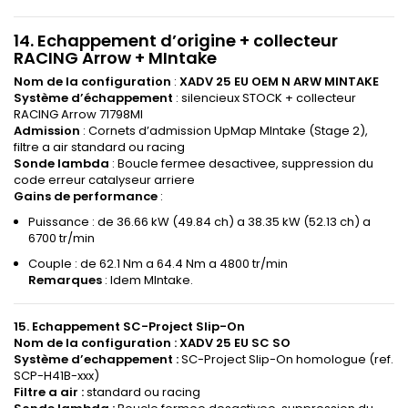
14. Echappement d’origine + collecteur
RACING Arrow + MIntake
Nom de la configuration
:
XADV 25 EU OEM N ARW MINTAKE
Système d’échappement
: silencieux STOCK + collecteur
RACING Arrow 71798MI
Admission
: Cornets d’admission UpMap MIntake (Stage 2),
filtre a air standard ou racing
Sonde lambda
: Boucle fermee desactivee, suppression du
code erreur catalyseur arriere
Gains de performance
:
Puissance : de 36.66 kW (49.84 ch) a 38.35 kW (52.13 ch) a
6700 tr/min
Couple : de 62.1 Nm a 64.4 Nm a 4800 tr/min
Remarques
: Idem MIntake.
15. Echappement SC-Project Slip-On
Nom de la configuration :
XADV 25 EU SC SO
Système d’echappement :
SC-Project Slip-On homologue (ref.
SCP-H41B-xxx)
Filtre a air :
standard ou racing