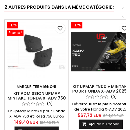
2 AUTRES PRODUITS DANS LA MÊME CATÉGORIE :
>
<
-17%
-17%
favorite_border
favorite_border
Promo !
KIT UPMAP T800 + MINTAKE
MARQUE:
TERMIGNONI
POUR HONDA X-ADV 2025-
KIT ADMISSION UPMAP
2026 EURO5 – 18
(0)
MINTAKE HONDA X-ADV 750
CONFIGURATIONS
/ FORZA 750 EURO5 ET
(0)
Déverrouillez le plein potentiel
EURO5+
de votre Honda X-ADV 2025
Kit UpMap MIntake pour Honda
Euro5 avec le boîtier UpMap
567,72 EUR
684,00 EUR
X-ADV 750 et Forza 750 Euro5
T800+. Connecté en Bluetooth
et Euro5+. Améliore les
149,40 EUR
180,00 EUR
Ajouter au panier

à l’application UpMap
performances moteur (+2,4 ch