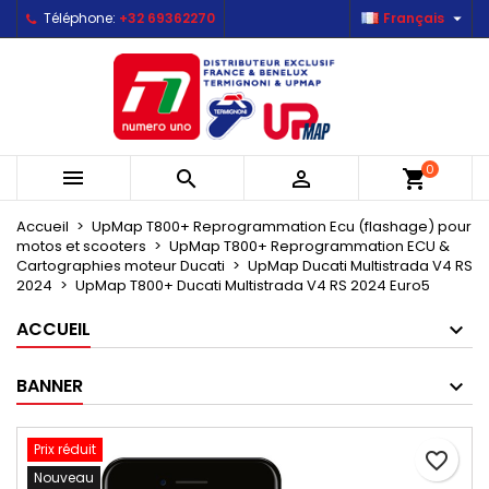

Téléphone:
+32 69362270
Français
×
×
×
Mes listes d'envies
Créer une liste d'envies
Connexion
Créer une nouvelle liste
add_circle_outline
Vous devez être connecté pour ajouter des produits
Nom de la liste d'envies
à votre liste d'envies.
0



shopping_cart
Annuler
Connexion
Annuler
Créer une liste d'envies
Accueil
UpMap T800+ Reprogrammation Ecu (flashage) pour
motos et scooters
UpMap T800+ Reprogrammation ECU &
Cartographies moteur Ducati
UpMap Ducati Multistrada V4 RS
2024
UpMap T800+ Ducati Multistrada V4 RS 2024 Euro5
ACCUEIL
BANNER
Prix réduit
favorite_border
Nouveau