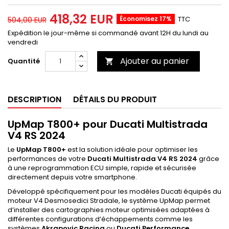
418,32 EUR
Économisez 17%
TTC
504,00 EUR
Expédition le jour-même si commandé avant 12H du lundi au
vendredi
Ajouter au panier
Quantité

DESCRIPTION
DÉTAILS DU PRODUIT
UpMap T800+ pour Ducati Multistrada
V4 RS 2024
Le
UpMap T800+
est la solution idéale pour optimiser les
performances de votre
Ducati Multistrada V4 RS 2024
grâce
à une reprogrammation ECU simple, rapide et sécurisée
directement depuis votre smartphone.
Développé spécifiquement pour les modèles Ducati équipés du
moteur V4 Desmosedici Stradale, le système UpMap permet
d’installer des cartographies moteur optimisées adaptées à
différentes configurations d’échappements comme les
systèmes
Akrapovic Racing
ou
Ducati Performance
.