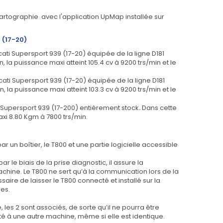
artographie avec l'application UpMap installée sur
 (17-20)
ati Supersport 939 (17-20) équipée de la ligne D181
, la puissance maxi atteint 105.4 cv à 9200 trs/min et le
ati Supersport 939 (17-20)
équipée de la ligne D181
, la puissance maxi atteint 103.3 cv à 9200 trs/min et le
 Supersport 939 (17-200) entièrement stock
.
Dans cette
maxi 8.80 Kgm à 7800 trs/min.
 un boîtier, le T800 et une partie logicielle accessible
r le biais de la prise diagnostic, il assure la
hine. Le T800 ne sert qu’à la communication lors de la
aire de laisser le T800 connecté et installé sur la
es.
, les 2 sont associés, de sorte qu’il ne pourra être
cté à une autre machine, même si elle est identique.