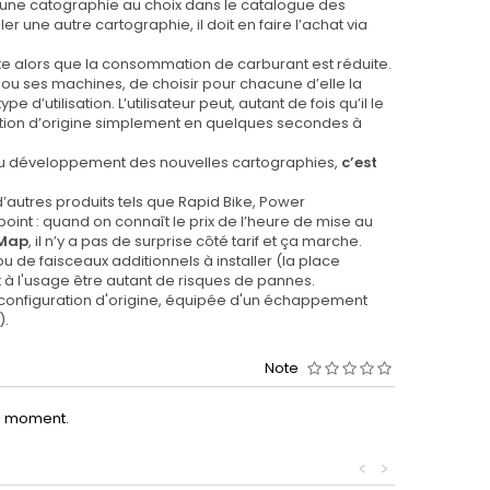
une catographie au choix dans le catalogue des
aller une autre cartographie, il doit en faire l’achat via
te alors que la consommation de carburant est réduite.
a ou ses machines, de choisir pour chacune d’elle la
’utilisation. L’utilisateur peut, autant de fois qu’il le
ation d’origine simplement en quelques secondes à
 au développement des nouvelles cartographies,
c’est
autres produits tels que Rapid Bike, Power
nt : quand on connaît le prix de l’heure de mise au
Map
, il n’y a pas de surprise côté tarif et ça marche.
 de faisceaux additionnels à installer (la place
 à l'usage être autant de risques de pannes.
n configuration d'origine, équipée d'un échappement
).
Note
le moment.
<
>