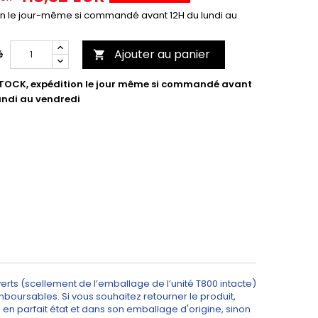
on le jour-même si commandé avant 12H du lundi au
Ajouter au panier
é

TOCK, expédition le jour même si commandé avant
undi au vendredi
erts (scellement de l’emballage de l’unité T800 intacte)
oursables. Si vous souhaitez retourner le produit,
rné en parfait état et dans son emballage d'origine, sinon