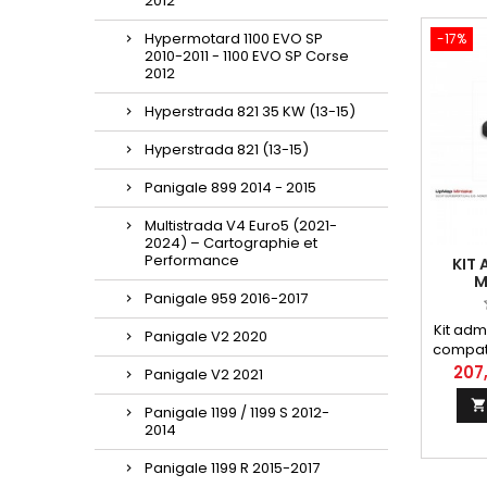
2012
Hypermotard 1100 EVO SP
-17%
2010-2011 - 1100 EVO SP Corse
2012
Hyperstrada 821 35 KW (13-15)
Hyperstrada 821 (13-15)
Panigale 899 2014 - 2015
Multistrada V4 Euro5 (2021-
2024) – Cartographie et
Performance
KIT
M
Panigale 959 2016-2017
SUPE
MO
Kit adm
Panigale V2 2020
compati
2018, 
207
Panigale V2 2021
35 kw 

2018, 20
Panigale 1199 / 1199 S 2012-
kw 201
2014
1200 S d
201
Panigale 1199 R 2015-2017
SuperSp