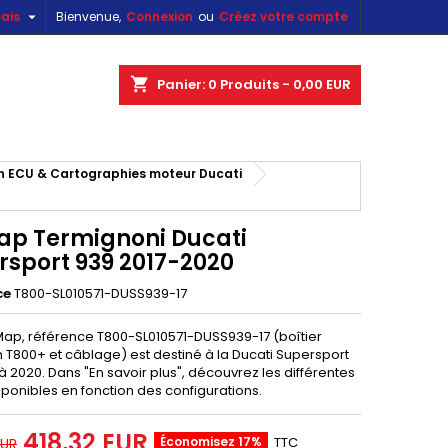

ais
Bienvenue,
Connexion
ou
Créez votre compte
×
×
×
shopping_cart
Panier:
0
Produits - 0,00 EUR
ECU & Cartographies moteur Ducati
n
s
p Termignoni Ducati
rsport 939 2017-2020
ce
T800-SL010571-DUSS939-17
pMap, référence T800-SL010571-DUSS939-17 (boîtier
h T800+ et câblage) est destiné à la Ducati Supersport
à 2020. Dans "En savoir plus", découvrez les différentes
ponibles en fonction des configurations.
418,32 EUR
Économisez 17%
TTC
EUR