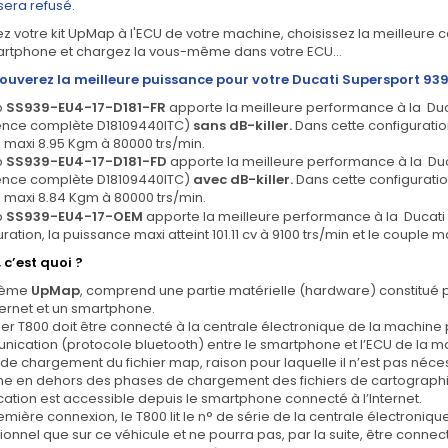
 sera refusé.
 votre kit UpMap à l'ECU de votre machine, choisissez la meilleure c
artphone et chargez la vous-même dans votre ECU...
 trouverez la meilleure puissance pour votre Ducati Supersport 939
p
SS939-EU4-17-D181-FR
ap
porte la meilleure performance à la
Duc
ence complète D18109440ITC)
sans
dB-killer.
Dans cette configuration
 maxi 8.95 Kgm à 80000 trs/min.
p
SS939-EU4-17-D181-FD
app
orte la meilleure performance à la
Duc
ence complète D18109440ITC)
avec
dB-killer.
Dans cette configuration
 maxi 8.84 Kgm à 80000 trs/min.
p
SS939-EU4-17-OEM
app
orte la meilleure performance à la
Ducati
ration, la puissance maxi atteint 101.11 cv à 9100 trs/min et le couple 
 c’est quoi ?
stème
UpMap
, comprend une partie matérielle (hardware) constitué par
nternet et un smartphone.
ier T800 doit être connecté à la centrale électronique de la machine pa
ication (protocole bluetooth) entre le smartphone et l’ECU de la mac
e chargement du fichier map, raison pour laquelle il n’est pas nécess
e en dehors des phases de chargement des fichiers de cartographi
ication est accessible depuis le smartphone connecté à l’Internet.
emière connexion, le T800 lit le n° de série de la centrale électronique
ionnel que sur ce véhicule et ne pourra pas, par la suite, être conne