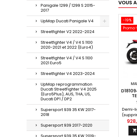
VOUS A
Panigale 1299 / 1299 S 2015-
kw, 939
2017
2020,
35KW, 
-19%
UpMap Ducati Panigale V4
Promo !
Streetfighter V2 2022-2024
Streetfighter V4 / V4 S 1100
2020-2021 et 2022 (Euro4)
Streetfighter V4 / V4 S 1100
2021 Euro5
Streetfighter V4 2023-2024
MA
UpMap reprogrammation
Ducati StreetFighter V4 2025
D18109
(Euro5Plus), AUS, THA, US,
TE
Ducati DP1 / DP2
SIL
C
Demi-li
Supersport 939 35 KW 2017-
SUPE
2018
(suppri
Ducati
928
Supersport 939 2017-2020
avec co

silen
Supersport 939 35 KW 2019-
équ