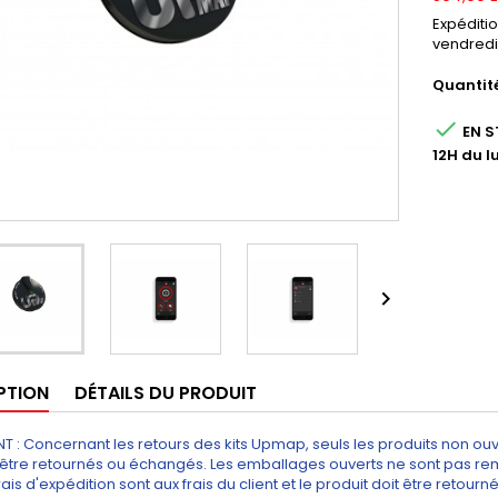
Expéditi
vendredi
Quantit

EN S
12H du l

PTION
DÉTAILS DU PRODUIT
 : Concernant les retours des kits Upmap, seuls les produits non ouv
être retournés ou échangés. Les emballages ouverts ne sont pas remb
frais d'expédition sont aux frais du client et le produit doit être retou