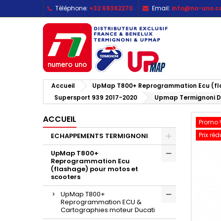
Téléphone:
+32 69362270
Email:
info@no-uno.
M
C
C
add_circle_outline
Vo
No
d'e
Accueil
UpMap T800+ Reprogrammation Ecu (fla
Supersport 939 2017-2020
Upmap Termignoni Du
ACCUEIL
Promo !
Prix réd
ECHAPPEMENTS TERMIGNONI
UpMap T800+
Reprogrammation Ecu
(flashage) pour motos et
scooters
UpMap T800+
Reprogrammation ECU &
Cartographies moteur Ducati