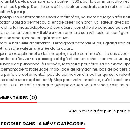
 d’un kit
UpMap
comprend un boîtier T800 pour la communication et 
raphies
UpMap
. Dans le cas où l’utilisateur voudrait, par la suite, inst
cation
UpMap
.
UpMap
, les performances sont améliorées, souvent de façon très net
ication
UpMap
permet au client de créer son profil utilisateur, avec s
aphie la mieux adaptéee à ses désirs, son style de conduite ou son type d
te rouler en version «
UpMap
» ou remettre son véhicule en configur
 de son smartphone où qu'il se trouve.
haque nouvelle application, Termignoni accorde le plus grand soin
et la vraie valeur ajoutée du produit
.
qualité exceptionnelle des mappings évite comme c’est le cas avec d’
der ou Bazzaz un passage obligé et couteux chez son metteur au poi
u banc de puissance, à l’arrivée, la facture peut être salée ! Avec
Up
 démontage fastidieux de l’habillage de la machine, pas de boitiers ou
 parfois cruellement…), pas de connexion à modifier qui se révèlent
 sans doute une application UpMap pour votre machine, qu'elle soit e
noni ou d'une autre marque (Akrapovic, Arrow, Leo Vince, Yoshimura
MENTAIRES (0)
Aucun avis n'a été publié pour 
E PRODUIT DANS LA MÊME CATÉGORIE :