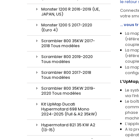
le retour
Monster 1200 R 2016-2019 (UE,
Connectez
JAPAN, US)
votre sm
... vous
Monster 1200 S 2017-2020
(Euro 4)
L
a ma
(référ
Scrambler 800 35KW 2017-
couple
2018 Tous modèles
L
a ma
(référ
Scrambler 800 2019-2020
couple
Tous modèles
L
a ma
Scrambler 800 2017-2018
configu
Tous modèles
L’UpMap,
Scrambler 800 35KW 2019-
Le sy
2020 Tous modèles
via l’I
Le boît
Kit UpMap Ducati
commun
Hypermotard 698 Mono
phase d
2024-2025 (Full & A2 35kW)
machin
L’appl
Hypermotard 821 35 KW A2
A la pr
(13-15)
opérat