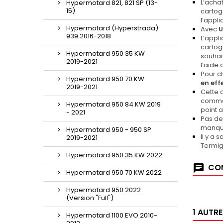
L’achat
Hypermotard 821, 821 SP (13-
15)
cartog
l’appli
Hypermotard (Hyperstrada)
Avec
939 2016-2018
L’appl
cartogr
Hypermotard 950 35 KW
souhai
2019-2021
l’aide
Pour c
Hypermotard 950 70 KW
en eff
2019-2021
Cette 
comman
Hypermotard 950 84 KW 2019
point a
- 2021
Pas de
manque
Hypermotard 950 - 950 SP
Il y a
2019-2021
Termig
Hypermotard 950 35 KW 2022
COM
Hypermotard 950 70 KW 2022
Hypermotard 950 2022
(Version "Full")
1 AUTR
Hypermotard 1100 EVO 2010-