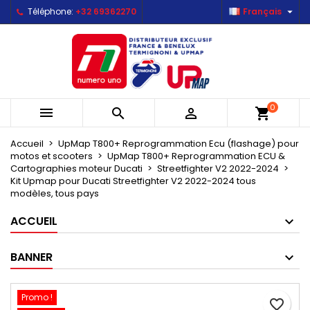

Téléphone:
+32 69362270
Français
Mes listes d'envies
Créer une liste d'envies
Connexion
Créer une nouvelle liste
add_circle_outline
Vous devez être connecté pour ajouter des produits à votr
Nom de la liste d'envies
d'envies.
0



shopping_cart
Annuler
Annuler
Créer une lis
Accueil
UpMap T800+ Reprogrammation Ecu (flashage) pour
motos et scooters
UpMap T800+ Reprogrammation ECU &
Cartographies moteur Ducati
Streetfighter V2 2022-2024
Kit Upmap pour Ducati Streetfighter V2 2022-2024 tous
modèles, tous pays
ACCUEIL
BANNER
Promo !
favorite_border