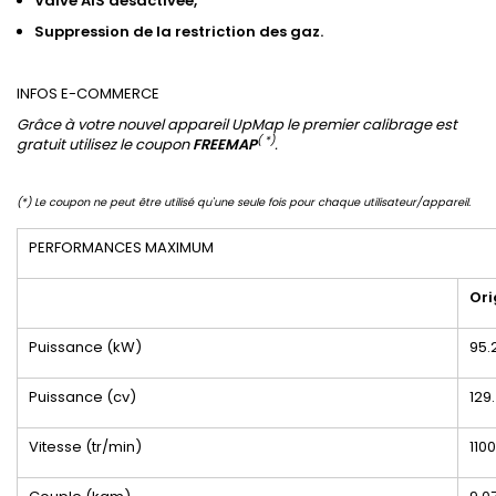
Valve
AIS
désactivée,
Suppression de
la restriction des gaz
.
INFOS E-COMMERCE
Grâce à votre nouvel appareil UpMap le premier calibrage est
( *)
gratuit utilisez le coupon
FREEMAP
.
(*) Le coupon ne peut être utilisé qu'une seule fois pour chaque utilisateur/appareil.
PERFORMANCES MAXIMUM
Ori
Puissance (kW)
95.
Puissance (cv)
129
Vitesse (tr/min)
110