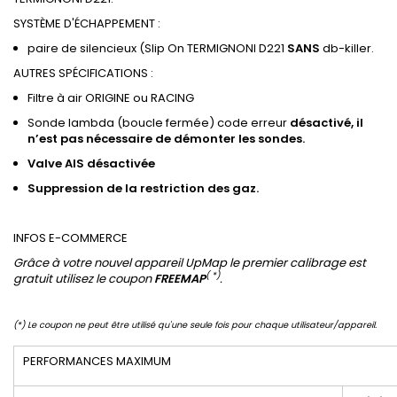
SYSTÈME D'ÉCHAPPEMENT :
paire de silencieux (Slip On TERMIGNONI D221
SANS
db-killer.
AUTRES SPÉCIFICATIONS :
Filtre à air ORIGINE ou RACING
Sonde lambda (boucle fermée) code erreur
désactivé, il
n’est pas nécessaire de démonter les sondes.
Valve
AIS
désactivée
Suppression de
la restriction des gaz
.
INFOS E-COMMERCE
Grâce à votre nouvel appareil UpMap le premier calibrage est
( *)
gratuit utilisez le coupon
FREEMAP
.
(*) Le coupon ne peut être utilisé qu'une seule fois pour chaque utilisateur/appareil.
PERFORMANCES MAXIMUM