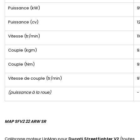
Puissance (kW)
9
Puissance (cv)
1
Vitesse (tr/min)
1
Couple (kgm)
9
Couple (Nm)
9
Vitesse de couple (tr/min)
9
(puissance à la roue)
-
MAP SFV2 22 ARW SR
Calibrage moteur UpMap pour
Ducati Streetfighter V2
(toutes