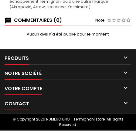
échappement Termignoni ou d'une autre marque
(Akrapovic, Arrow, Leo Vince, Yoshimura).
COMMENTAIRES (0)
Note
Aucun avis n'a été publié pour le moment.

PRODUITS

NOTRE SOCIÉTÉ

VOTRE COMPTE

CONTACT
© Copyright 2026 NUMERO UNO - Termignoni.store. All Rights
Reserved.