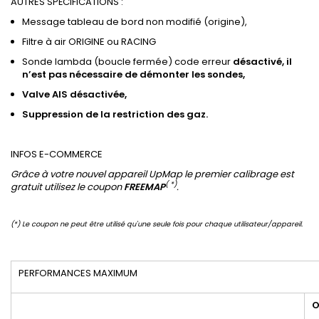
AUTRES SPÉCIFICATIONS :
Message tableau de bord non modifié (origine),
Filtre à air ORIGINE ou RACING
Sonde lambda (boucle fermée) code erreur
désactivé, il
n’est pas nécessaire de démonter les sondes,
Valve
AIS
désactivée,
Suppression de
la restriction des gaz
.
INFOS E-COMMERCE
Grâce à votre nouvel appareil UpMap le premier calibrage est
( *)
gratuit utilisez le coupon
FREEMAP
.
(*) Le coupon ne peut être utilisé qu'une seule fois pour chaque utilisateur/appareil.
PERFORMANCES MAXIMUM
O