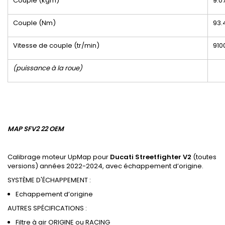
Couple (kgm)
9.0
Couple (Nm)
93.
Vitesse de couple (tr/min)
910
(puissance à la roue)
MAP SFV2 22 OEM
Calibrage moteur UpMap pour
Ducati Streetfighter V2
(toutes
versions) années 2022-2024, avec échappement d’origine.
SYSTÈME D'ÉCHAPPEMENT :
Echappement d’origine
AUTRES SPÉCIFICATIONS :
Filtre à air ORIGINE ou RACING