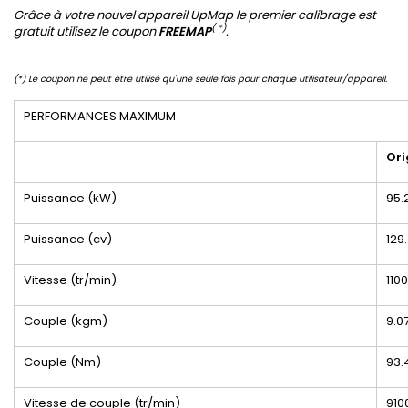
Grâce à votre nouvel appareil UpMap le premier calibrage est
( *)
gratuit utilisez le coupon
FREEMAP
.
(*) Le coupon ne peut être utilisé qu'une seule fois pour chaque utilisateur/appareil.
PERFORMANCES MAXIMUM
Ori
Puissance (kW)
95.
Puissance (cv)
129
Vitesse (tr/min)
110
Couple (kgm)
9.0
Couple (Nm)
93.
Vitesse de couple (tr/min)
910