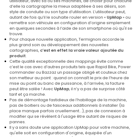
utilisateur, avec sa ou ses machines, de choisir pour chacune
d’elle la cartographie la mieux adaptéee à ses désirs, son
style de conduite ou son type d’utilisation. L’utilisateur peut,
autant de fois qu’il le souhaite rouler en version «
UpMap
» ou
remettre son véhicule en configuration d’origine simplement
en quelques secondes à l’aide de son smartphone où qu'il se
trouve.
Pour chaque nouvelle application, Termignoni accorde le
plus grand soin au développement des nouvelles
cartographies,
c’est en effet la vraie valeur ajoutée du
produit
.
Cette qualité exceptionnelle des mappings évite comme
c’est le cas avec d’autres produits tels que Rapid Bike, Power
commander ou Bazzaz un passage obligé et couteux chez
son metteur au point : quand on connaît le prix de l’heure de
mise au point au banc de puissance, à l’arrivée, la facture
peut être salée ! Avec
UpMap
, il n’y a pas de surprise côté
tarif et ça marche.
Pas de démontage fastidieux de l’habillage de la machine,
pas de boitiers ou de faisceaux additionnels à installer (la
place manque parfois cruellement…), pas de connexion à
modifier qui se révèlent à l'usage être autant de risques de
pannes.
Il y a sans doute une application UpMap pour votre machine,
qu'elle soit en configuration d'origine, équipée d'un