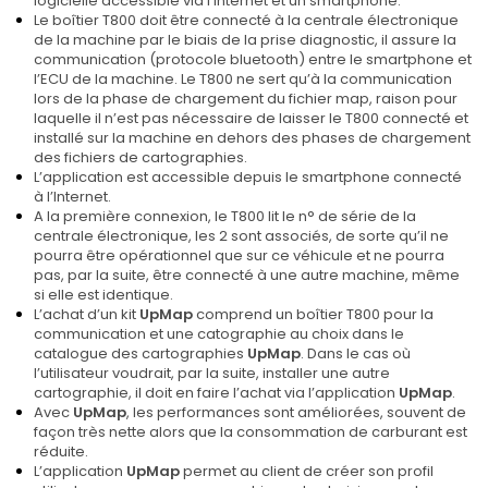
logicielle accessible via l’Internet et un smartphone.
Le boîtier T800 doit être connecté à la centrale électronique
de la machine par le biais de la prise diagnostic, il assure la
communication (protocole bluetooth) entre le smartphone et
l’ECU de la machine. Le T800 ne sert qu’à la communication
lors de la phase de chargement du fichier map, raison pour
laquelle il n’est pas nécessaire de laisser le T800 connecté et
installé sur la machine en dehors des phases de chargement
des fichiers de cartographies.
L’application est accessible depuis le smartphone connecté
à l’Internet.
A la première connexion, le T800 lit le n° de série de la
centrale électronique, les 2 sont associés, de sorte qu’il ne
pourra être opérationnel que sur ce véhicule et ne pourra
pas, par la suite, être connecté à une autre machine, même
si elle est identique.
L’achat d’un kit
UpMap
comprend un boîtier T800 pour la
communication et une catographie au choix dans le
catalogue des cartographies
UpMap
. Dans le cas où
l’utilisateur voudrait, par la suite, installer une autre
cartographie, il doit en faire l’achat via l’application
UpMap
.
Avec
UpMap
, les performances sont améliorées, souvent de
façon très nette alors que la consommation de carburant est
réduite.
L’application
UpMap
permet au client de créer son profil