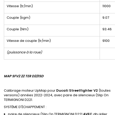
Vitesse (tr/min)
11000
Couple (kgm)
9.07
Couple (Nm)
93.46
Vitesse de couple (tr/min)
9100
(puissance à la roue)
MAP SFV2 22 TER D221SD
Calibrage moteur UpMap pour
Ducati Streetfighter V2
(toutes
versions) années 2022-2024, avec paire de silencieux (Slip On
TERMIGNONI D221.
SYSTÈME D'ÉCHAPPEMENT :
paire de silencieux (Slip On TERMIGNONI D221
AVEC
db-killer.