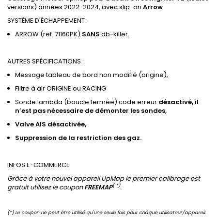
versions) années 2022-2024, avec slip-on
Arrow
SYSTÈME D'ÉCHAPPEMENT :
ARROW (ref. 71160PK)
SANS
db-killer.
AUTRES SPÉCIFICATIONS :
Message tableau de bord non modifié (origine),
Filtre à air ORIGINE ou RACING
Sonde lambda (boucle fermée) code erreur
désactivé, il
n’est pas nécessaire de démonter les sondes,
Valve
AIS
désactivée,
Suppression de
la restriction des gaz
.
INFOS E-COMMERCE
Grâce à votre nouvel appareil UpMap le premier calibrage est
( *)
gratuit utilisez le coupon
FREEMAP
.
(*) Le coupon ne peut être utilisé qu'une seule fois pour chaque utilisateur/appareil.