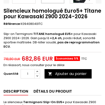
Silencieux homologué Euro5+ Titane
pour Kawasaki Z900 2024-2026
Référence
K09408040ITC
Slip-on Termignoni
TITANE
homologué EU5+
pour Kawasaki
Z900 2024–2026. Gain jusqu’à
+2,4 ch
, poids réduit, sonorité
sportive maîtrisée. DB-killer soudé,
pas de reprogrammation
ECU.
682,86 EUR
Économisez 5%
TTC
718,80 EUR
En réassort, nous consulter pour le délai
Ajouter au panier
Quantité

DESCRIPTION
DÉTAILS DU PRODUIT
Le silencieux
Termignoni Slip-On EU5+
pour Kawasaki Z900