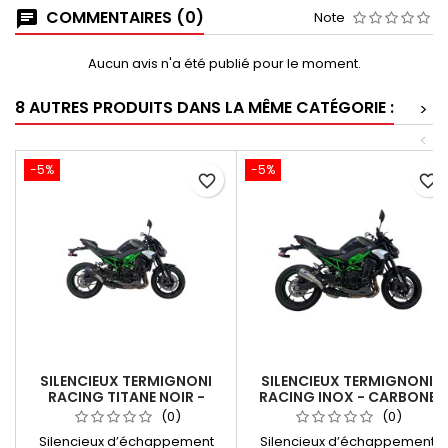
COMMENTAIRES (0)
Note
Aucun avis n'a été publié pour le moment.
8 AUTRES PRODUITS DANS LA MÊME CATÉGORIE :
>
<
-5%
-5%
favorite_border
favorite_border
SILENCIEUX TERMIGNONI
SILENCIEUX TERMIGNONI
RACING TITANE NOIR -
RACING INOX - CARBONE
CARBONE POUR KAWASAKI Z
POUR KAWASAKI Z 900
(0)
(0)
900 2024-2025
2024-2025
Silencieux d’échappement
Silencieux d’échappement