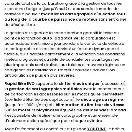
contrôle total de la carburation grâce à la gestion de tous les
injecteurs d'origine (jusqu'à huit) et des sondes lambda, de
manière à pouvoir
modifier la cartographie d'injection tout
au long de la courbe de puissance du moteur
sans entraîner
de déséquilibre.
La gestion du signal de la sonde lambda garantit la mise au
point de la fonction
auto-adaptative
: la carburation est
automatiquement mise à jour pendant la conduite du véhicule.
La cartographie d'injection devient un facteur dynamique et
flexible, qui s'adapte parfaitement à la variation des conditions
météorologiques et du style de conduite. Les avantages les
plus importants sont réalisés aux faibles et moyens régimes en
corrigeant les hésitations du moteur causées par des lois
antipollution de plus en plus sévères.
Rapid Bike EVO
supporte le
shifter électronique
(accessoire),
la
gestion de cartographies multiples
avec le commutateur
de cartographies accessoires sur les motos qui le permettent
(voir liste détaillée des applications), le
décalage du régime
(jusqu'à + 1 000 tr/min) et
l’élimination du limiteur de vitesse
.
Sur les
moteurs bicylindres
équipés de
deux sondes lambda
il est possible de réaliser une cartographie et un ensemble
d'auto-correction spécifique pour chaque cylindre.
Avec l'avènement du contrôleur au guidon
YOUTUNE
, le boîtier