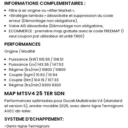
INFORMATIONS COMPLEMENTAIRES :
Filtre à air origine ou «After Market »,
«Stratégie lambda » désactivée et suppression du code
erreur (Démontage non obligatoire),
Valve AIS désactivée (Démontage non obligatoire,
ECOMMERCE : première map gratuite avec le code FREEMAP (1
seul coupon par utilisateur et unité T800)
PERFORMANCES
Origine / Modifié
Puissance (kW) 105.55 / 108.51
Puissance (cv) 143.36 / 147.53
Régime (trs/min) 10800 / 10800
Couple (kgm) 10.62 / 10.94
Couple (Nm) 104.19 / 107.33
Régime (trs/min) 9300 9300
MAP MTSV4 25 TER SDN
Performances optimisées pour Ducati Multistrada V4 (standard
et version S), année-modèle 2025, avec demi-ligne Termignoni
AVEC db-killer.
SYSTEME D’ECHAPPEMENT:
• Demi-ligne Termignoni