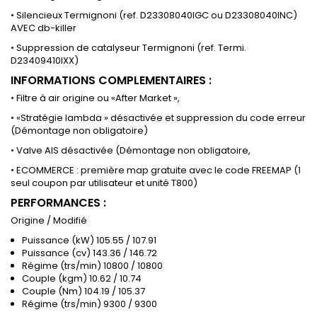
• Silencieux Termignoni (ref. D23308040IGC ou D23308040INC)
AVEC db-killer
• Suppression de catalyseur Termignoni (ref. Termi.
D23409410IXX)
INFORMATIONS COMPLEMENTAIRES :
• Filtre à air origine ou «After Market »,
• «Stratégie lambda » désactivée et suppression du code erreur
(Démontage non obligatoire)
• Valve AIS désactivée (Démontage non obligatoire,
• ECOMMERCE : première map gratuite avec le code FREEMAP (1
seul coupon par utilisateur et unité T800)
PERFORMANCES :
Origine / Modifié
Puissance (kW) 105.55 / 107.91
Puissance (cv) 143.36 / 146.72
Régime (trs/min) 10800 / 10800
Couple (kgm) 10.62 / 10.74
Couple (Nm) 104.19 / 105.37
Régime (trs/min) 9300 / 9300