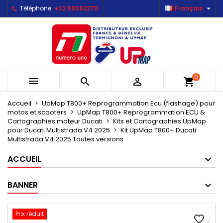

Téléphone:
+32 69362270
Français
×
×
×
Mes listes d'envies
Créer une liste d'envies
Connexion
Créer une nouvelle liste
add_circle_outline
Vous devez être connecté pour ajouter des produits
Nom de la liste d'envies
à votre liste d'envies.
0



shopping_cart
Annuler
Connexion
Annuler
Créer une liste d'envies
Accueil
UpMap T800+ Reprogrammation Ecu (flashage) pour
motos et scooters
UpMap T800+ Reprogrammation ECU &
Cartographies moteur Ducati
Kits et Cartographies UpMap
pour Ducati Multistrada V4 2025
Kit UpMap T800+ Ducati
Multistrada V4 2025 Toutes versions
ACCUEIL
BANNER
Prix réduit
favorite_border