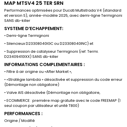
MAP MTSV4 25 TER SRN
Performances optimisées pour Ducati Multistrada V4 (standard
et version S), année-modèle 2025, avec demi-ligne Termignoni
SANS db-killer
SYSTEME D’ECHAPPEMENT:
• Demi-ligne Termignoni
• Silencieux D23308040IGC ou D23308040INC) et
• Suppression de catalyseur Termignoni (ref. Termi.
D23409410IXX) SANS db-killer
INFORMATIONS COMPLEMENTAIRES :
• Filtre à air origine ou «After Market »,
• «Stratégie lambda » désactivée et suppression du code erreur
(Démontage non obligatoire)
• Valve AIS désactivée (Démontage non obligatoire,
• ECOMMERCE : première map gratuite avec le code FREEMAP (1
seul coupon par utilisateur et unité T800)
PERFORMANCES :
Origine / Modifié