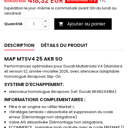
418,32 EUR
Économisez 17%
TTC
504,00 EUR
Expédition le jour-même si commandé avant 12H du lundi au
vendredi
Ajouter au panier
Quantité

DESCRIPTION
DÉTAILS DU PRODUIT
MAP MTSV4 25 AKR SO
Performances optimisées pour Ducati Multistrada V4 (standard
et version S), année-modèle 2025, avec silencieux adaptable
homologué Akrapovic Slip-On.
SYSTEME D’ECHAPPEMENT:
silencieux homologue Akrapovic (ref. Ducati 96482441BA)
INFORMATIONS COMPLEMENTAIRES :
Filtre à air origine ou «After Market »,
«Stratégie lambda » désactivée et suppression du code
erreur (Démontage non obligatoire)
Valve AIS désactivée (Démontage non obligatoire,
ECOMMERCE : première map gratuite avec le code FREEMAP (1