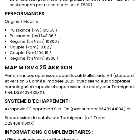
seul coupon par utilisateur et unité T800)
PERFORMANCES
Origine / Modifié
Puissance (kW) 105.55 /
Puissance (cv) 143.36 /
Régime (trs/min) 10800 /
Couple (kgm) 10.62 /
Couple (Nm) 104.19 /
Régime (trs/min) 9300 /
MAP MTSV4 25 AKR SON
Performances optimisées pour Ducati Multistrada V4 (standard
et version S), année-modèle 2025, avec silencieux adaptable
homologué Akrapovic et suppression de catalyseur Termignoni
(ref. D23409410IXX).
SYSTEME D’ECHAPPEMENT:
Akrapovic CE approved Slip-On (part number 96482441BA) et
Suppression de catalyseur Termignoni (ref. Termi.
D23409410IXX)
INFORMATIONS COMPLEMENTAIRES :
• Filtre à air origine ou «After Market »,