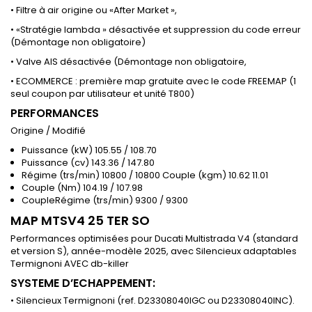
• Filtre à air origine ou «After Market »,
• «Stratégie lambda » désactivée et suppression du code erreur
(Démontage non obligatoire)
• Valve AIS désactivée (Démontage non obligatoire,
• ECOMMERCE : première map gratuite avec le code FREEMAP (1
seul coupon par utilisateur et unité T800)
PERFORMANCES
Origine / Modifié
Puissance (kW) 105.55 / 108.70
Puissance (cv) 143.36 / 147.80
Régime (trs/min) 10800 / 10800 Couple (kgm) 10.62 11.01
Couple (Nm) 104.19 / 107.98
CoupleRégime (trs/min) 9300 / 9300
MAP MTSV4 25 TER SO
Performances optimisées pour Ducati Multistrada V4 (standard
et version S), année-modèle 2025, avec Silencieux adaptables
Termignoni AVEC db-killer
SYSTEME D’ECHAPPEMENT:
• Silencieux Termignoni (ref. D23308040IGC ou D23308040INC).